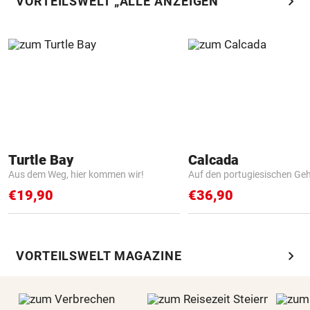
chevron_right
VORTEILSWELT „ALLE ANZEIGEN“
Turtle Bay
Calcada
Aus dem Weg, hier kommen wir!
Auf den portugiesischen G
€19,90
€36,90
chevron_right
VORTEILSWELT MAGAZINE