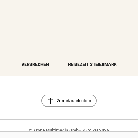
VERBRECHEN
REISEZEIT STEIERMARK
north
Zurück nach oben
© Krone Multimedia GmbH & Co KG 2026
NaN%
Muthgasse 2, 1190 Wien