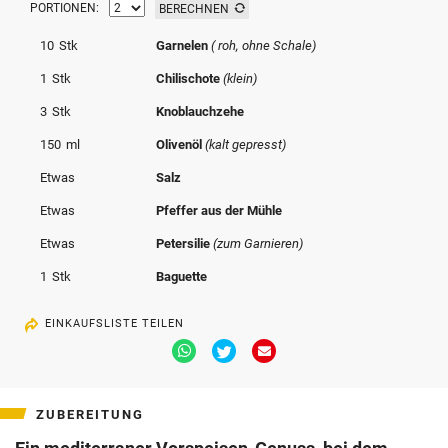
PORTIONEN:
BERECHNEN
© Krone Multimedia GmbH & Co KG 2026
Muthgasse 2, 1190 Wien
10
Stk
Garnelen
( roh, ohne Schale)
1
Stk
Chilischote
(klein)
3
Stk
Knoblauchzehe
150
ml
Olivenöl
(kalt gepresst)
Etwas
Salz
Etwas
Pfeffer aus der Mühle
Etwas
Petersilie
(zum Garnieren)
1
Stk
Baguette
EINKAUFSLISTE TEILEN
Via
Via
Via
Whatsapp
Twitter
Email
teilen
teilen
teilen
ZUBEREITUNG