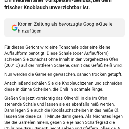
Ein mediterraner Vorspeisen-Genuss, bei dem
frischer Knoblauch unverzichtbar ist.
Kronen Zeitung als bevorzugte Google-Quelle
hinzufügen
Für dieses Gericht wird eine Tonschale oder eine kleine
Auflaufform benötigt. Diese Schale (oder Auflaufform)
schieben Sie zunächst ohne Inhalt in den vorgeheizten Ofen
(200° C) auf der mittleren Schiene, damit das Gefäß heiß wird.
Nun werden die Garnelen gewaschen, danach trocken getupft.
Anschließend schälen Sie die Knoblauchzehen und schneiden
diese in dünne Scheiben, die Chili in schmale Ringe.
Gießen Sie jetzt vorsichtig das Olivenöl in die im Ofen
stehende Schale und lassen sie es ebenfalls heiß werden.
Dann legen Sie auch die Knoblauchscheiben in das heiße Öl,
lassen Sie diese ca. 1 Minute darin garen. Als Nächstes legen
Sie die Garnelen hinein, geben Sie je nach Schärfegrad die
Chiliringe dazu, danach leicht salzen und pfeffern. Alles ca. 8