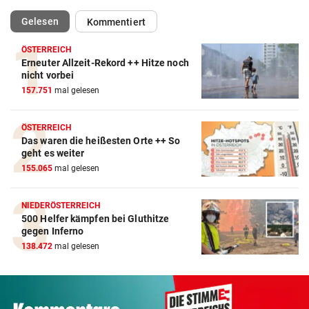
(ausgewählt)
Gelesen
Kommentiert
ÖSTERREICH
Erneuter Allzeit-Rekord ++ Hitze noch
nicht vorbei
157.751
mal gelesen
ÖSTERREICH
Das waren die heißesten Orte ++ So
geht es weiter
155.065
mal gelesen
NIEDERÖSTERREICH
500 Helfer kämpfen bei Gluthitze
gegen Inferno
138.472
mal gelesen