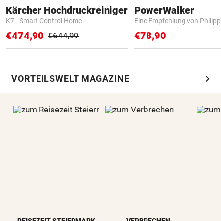
Kärcher Hochdruckreiniger
PowerWalker
K7 - Smart Control Home
Eine Empfehlung von Philip
€474,90
€78,90
€644,99
chevron_right
VORTEILSWELT MAGAZINE
REISEZEIT STEIERMARK
VERBRECHEN