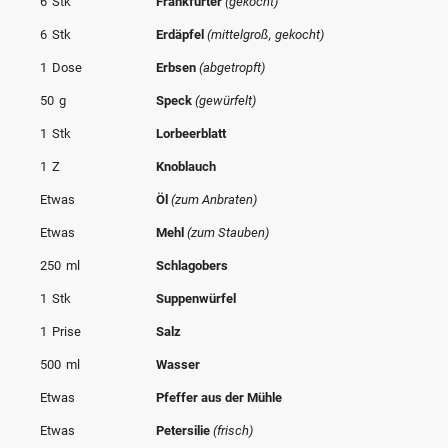
6
Stk
Frankfurter
(gekocht)
© Krone Multimedia GmbH & Co KG 2026
6
Stk
Erdäpfel
(mittelgroß, gekocht)
Muthgasse 2, 1190 Wien
1
Dose
Erbsen
(abgetropft)
50
g
Speck
(gewürfelt)
1
Stk
Lorbeerblatt
1
Z
Knoblauch
Etwas
Öl
(zum Anbraten)
Etwas
Mehl
(zum Stauben)
250
ml
Schlagobers
1
Stk
Suppenwürfel
1
Prise
Salz
500
ml
Wasser
Etwas
Pfeffer aus der Mühle
Etwas
Petersilie
(frisch)