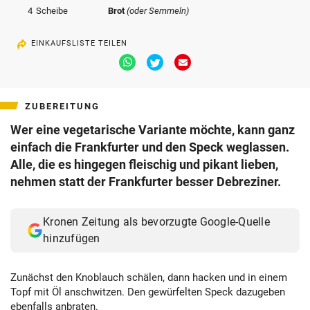
4
Scheibe
Brot
(oder Semmeln)
EINKAUFSLISTE TEILEN
Via
Via
Via
Whatsapp
Twitter
Email
teilen
teilen
teilen
ZUBEREITUNG
Wer eine vegetarische Variante möchte, kann ganz
einfach die Frankfurter und den Speck weglassen.
Alle, die es hingegen fleischig und pikant lieben,
nehmen statt der Frankfurter besser Debreziner.
Kronen Zeitung als bevorzugte Google-Quelle
hinzufügen
Zunächst den Knoblauch schälen,
dann
hacken und in einem
Topf mit Öl anschwitzen. Den gewürfelten Speck dazugeben
ebenfalls anbraten.