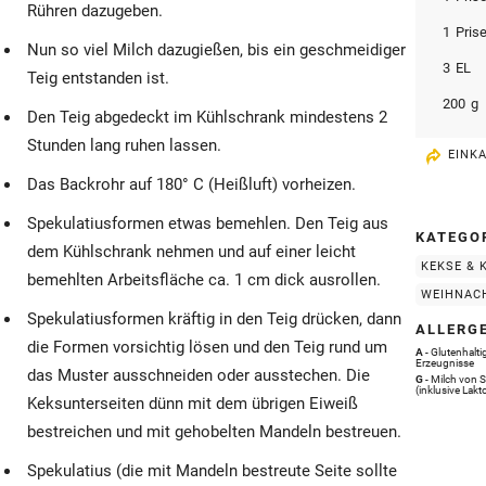
Rühren dazugeben.
1
Pris
Nun so viel Milch dazugießen, bis ein geschmeidiger
3
EL
Teig entstanden ist.
200
g
Den Teig abgedeckt im Kühlschrank mindestens 2
Stunden lang ruhen lassen.
EINK
Das Backrohr auf 180° C (Heißluft) vorheizen.
Spekulatiusformen etwas bemehlen. Den Teig aus
KATEGO
dem Kühlschrank nehmen und auf einer leicht
KEKSE & 
bemehlten Arbeitsfläche ca. 1 cm dick ausrollen.
WEIHNAC
Spekulatiusformen kräftig in den Teig drücken, dann
ALLERG
die Formen vorsichtig lösen und den Teig rund um
A
- Glutenhalt
Erzeugnisse
das Muster ausschneiden oder ausstechen. Die
G
- Milch von 
(inklusive Lakt
Keksunterseiten dünn mit dem übrigen Eiweiß
bestreichen und mit gehobelten Mandeln bestreuen.
Spekulatius (die mit Mandeln bestreute Seite sollte