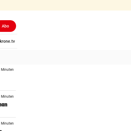
Abo
tschaft
krone.tv
Wissen
Gericht
Kolumnen
Freizeit
Reise
Ti
9 Minuten
6 Minuten
man
6 Minuten