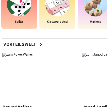
Solitär
Kreuzworträtsel
Mahjong
chevron_right
VORTEILSWELT