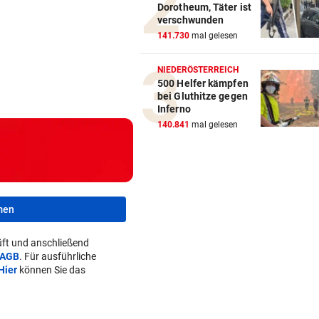
Dorotheum, Täter ist
Strittiger Kanzler-Sager: Ab
verschwunden
er recht hat …
141.730
mal gelesen
TOPSPIELERIN
NIEDERÖSTERREICH
„Salzburg war für mich die e
500 Helfer kämpfen
bei Gluthitze gegen
Wahl“
Inferno
140.841
mal gelesen
WM-TEAMCHEF STINKSAUER
„Ratte“: Hat Cannavaro ein
Verräter im Team?
ARBEIT UND URLAUB
men
Steirische Ärztin tauschte L
gegen „Traumschiff“
ft und anschließend
AGB
. Für ausführliche
PEDALE VERWECHSELT
Hier
können Sie das
Tiroler Seniorin (76) „verse
Auto in Baugrube