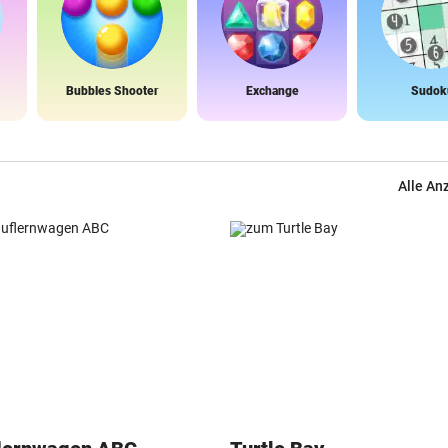
Bubbles Shooter
Exchange
Sudok
Alle An