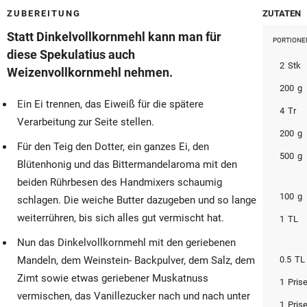
© Krone Multimedia GmbH & Co KG 2026
ZUBEREITUNG
ZUTATEN
Muthgasse 2, 1190 Wien
Statt Dinkelvollkornmehl kann man für
PORTIONE
diese Spekulatius auch
2
Stk
Weizenvollkornmehl nehmen.
200
g
Ein Ei trennen, das Eiweiß für die spätere
4
Tr
Verarbeitung zur Seite stellen.
200
g
Für den Teig den Dotter, ein ganzes Ei, den
500
g
Blütenhonig und das Bittermandelaroma mit den
beiden Rührbesen des Handmixers schaumig
100
g
schlagen. Die weiche Butter dazugeben und so lange
weiterrühren, bis sich alles gut vermischt hat.
1
TL
Nun das Dinkelvollkornmehl mit den geriebenen
Mandeln, dem Weinstein- Backpulver, dem Salz, dem
0.5
TL
Zimt sowie etwas geriebener Muskatnuss
1
Pris
vermischen, das Vanillezucker nach und nach unter
1
Pris