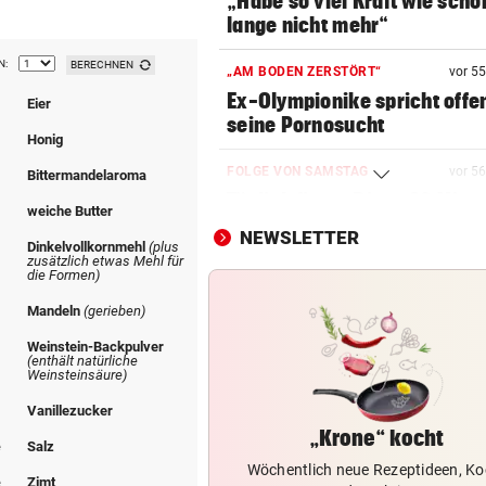
„Habe so viel Kraft wie scho
lange nicht mehr“
N:
BERECHNEN
„AM BODEN ZERSTÖRT“
vor 5
Ex-Olympionike spricht offe
Eier
seine Pornosucht
Honig
FOLGE VON SAMSTAG
vor 5
Bittermandelaroma
Täglich fitter: Diese 20 Minu
weiche Butter
schafft jeder!
NEWSLETTER
Dinkelvollkornmehl
(plus
zusätzlich etwas Mehl für
ABSCHUSS-VERORDNUNG
vor 5
die Formen)
Nach Rissen: Wolf im Tiroler
Mandeln
(gerieben)
Bezirk Imst entnommen
Weinstein-Backpulver
(enthält natürliche
HOFFNUNG FÜR PATIENTEN
vor 5
Weinsteinsäure)
Diese Krebstherapien bieten
Vanillezucker
Heilungschancen
„Krone“ kocht
e
Salz
Wöchentlich neue Rezeptideen, Ko
EIN KIND UNTER OPFERN
e
Zimt