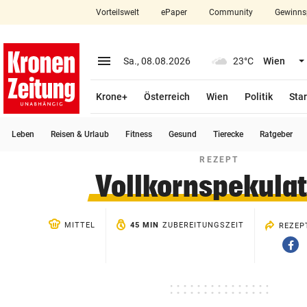
Vorteilswelt
ePaper
Community
Gewinns
close
Schließen
menu
Menü aufklappen
Sa., 08.08.2026
23°C
Wien
Abonnieren
Krone+
Österreich
Wien
Politik
Star
account_circle
arrow_right
Anmelden
Leben
Reisen & Urlaub
Fitness
Gesund
Tierecke
Ratgeber
pin_drop
arrow_right
Bundesland auswäh
Wien
REZEPT
Vollkornspekulat
bookmark
Merkliste
MITTEL
45 MIN
ZUBEREITUNGSZEIT
REZEP
Suchbegriff
search
Vi
eingeben
Fa
te