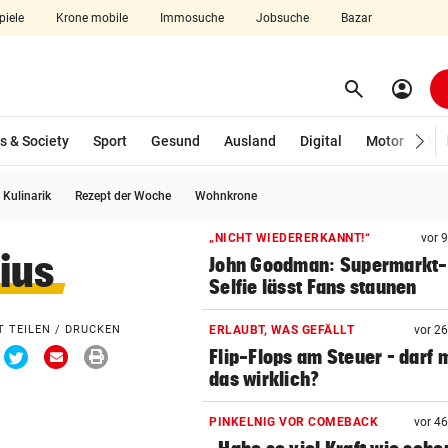
piele
Krone mobile
Immosuche
Jobsuche
Bazar
search
account_circle
Menü aufklappen
Suchen
s & Society
Sport
Gesund
Ausland
Digital
Motor
Wir
Kulinarik
Rezept der Woche
Wohnkrone
len
„NICHT WIEDERERKANNT!“
vor 
ius
John Goodman: Supermarkt-
Selfie lässt Fans staunen
T TEILEN / DRUCKEN
ERLAUBT, WAS GEFÄLLT
vor 2
a
Via
Via
Drucken
Flip-Flops am Steuer – darf 
cebook
Twitter
Email
ilen
teilen
teilen
das wirklich?
PINKELNIG VOR COMEBACK
vor 4