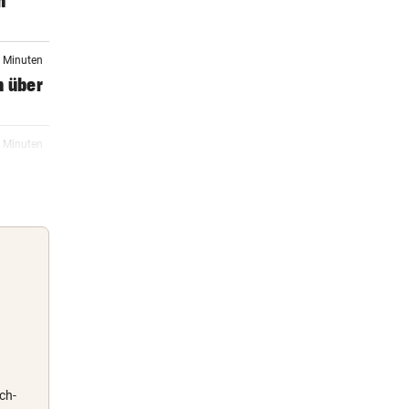
n
5 Minuten
n über
6 Minuten
ten
6 Minuten
6 Minuten
Guten Morgen
 neue
Morgens topinformiert über die
Nachrichten des Tages
ch-
07:54