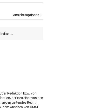
TRAINER ZARIC DEUTLICH
Trotz 3:1 gegen WSG bleibt
Altachern ein Problem
FÄHIGKEITEN BEDENKLICH
Sorge um Sicherheit: OpenA
muss neue KI einhegen
BETRUNKENER ALS LENKER
Dumper überschlug sich und
stürzte 30 Meter ab
s/der Redaktion bzw. von
daktion/der Betreiber von den
r, gegen geltendes Recht
w. dem Ansehen von KMM