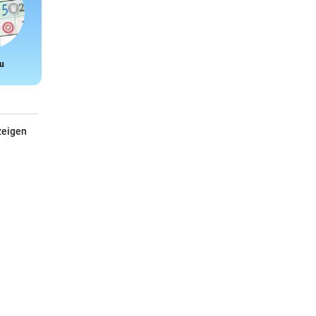
u
Snake
zeigen