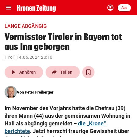
menu
account_circle
Navigation
Anmelden
Abo
close
Schließen
ein-/ausklappen
LANGE ABGÄNGIG
Abonnieren
Vermisster Tiroler in Bayern tot
aus Inn geborgen
account_circle
arrow_right
Anmelden
Tirol
14.06.2024 20:10
pin_drop
arrow_right
Bundesland auswäh
Wien
play_arrow
Anhören
Teilen
bookmark
Merkliste
Von
Peter Freiberger
Suchbegriff
search
Im November des Vorjahrs hatte die Ehefrau (39)
eingeben
ihren Mann (44) aus der gemeinsamen Wohnung in
Hall als abgängig gemeldet –
die „Krone“
berichtete
. Jetzt herrscht traurige Gewissheit über