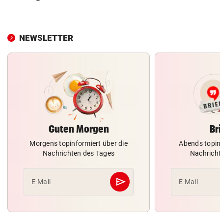
NEWSLETTER
Guten Morgen
Br
Morgens topinformiert über die
Abends topin
Nachrichten des Tages
Nachrich
send
E-Mail
E-Mail
Abschicken