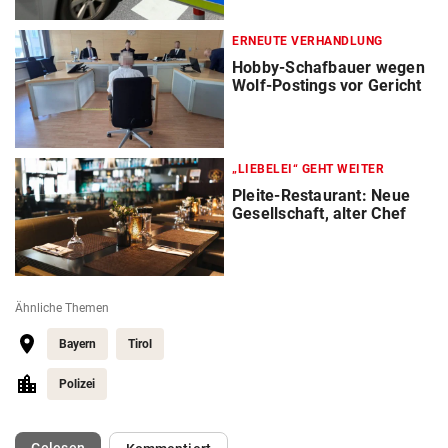
ERNEUTE VERHANDLUNG
Hobby-Schafbauer wegen
Wolf-Postings vor Gericht
„LIEBELEI“ GEHT WEITER
Pleite-Restaurant: Neue
Gesellschaft, alter Chef
Ähnliche Themen
Bayern
Tirol
Polizei
(ausgewählt)