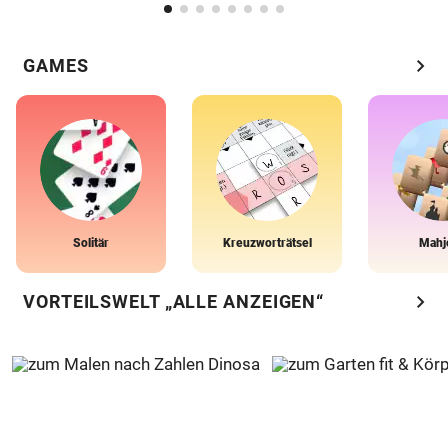
chevron_right
GAMES
Solitär
Kreuzworträtsel
Mahj
chevron_right
VORTEILSWELT „ALLE ANZEIGEN“