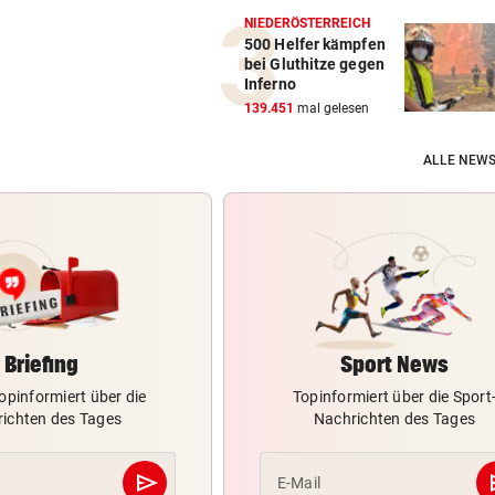
NIEDERÖSTERREICH
500 Helfer kämpfen
bei Gluthitze gegen
Inferno
139.451
mal gelesen
ALLE NEWS
Briefing
Sport News
opinformiert über die
Topinformiert über die Sport
ichten des Tages
Nachrichten des Tages
send
s
E-Mail
Abschicken