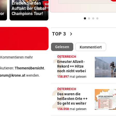
Erleben Sie den
Prognose: Ein
Kinderverbo
Nordkorea empfiehlt Hundef
Auftakt der Global
Titelfavorit und
Studio: Vie
gegen die Hitze
or
Champions Tour!
viele Unbekannte
für Betreib
MUTTER IM KRANKENHAUS
vor 
Bub nach Pestizideinsatz in 
chevron_right
Türkei gestorben
TOP 3
HAND AUFS HERZ
vor 
(ausgewählt)
Gelesen
Kommentiert
Würden Sie einen Politiker 
ÖSTERREICH
ein Kommentieren mehr
Erneuter Allzeit-
VON OIDA BIS CRINGE
vor 
Rekord ++ Hitze
skutieren:
Themenübersicht
.
Warum sich Jugendwörter i
noch nicht vorbei
schneller verändern
forum@krone.at
wenden.
158.897
mal gelesen
ÖSTERREICH
Das waren die
heißesten Orte ++
So geht es weiter
156.058
mal gelesen