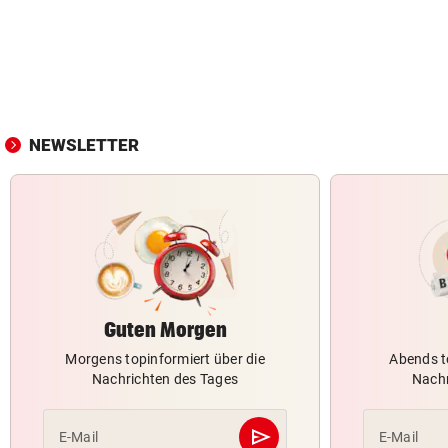
NEWSLETTER
Guten Morgen
Morgens topinformiert über die
Abends t
Nachrichten des Tages
Nachr
send
E-Mail
E-Mail
Abschicken