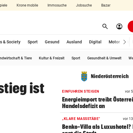
piele
Krone mobile
Immosuche
Jobsuche
Bazar
search
account_circle
Menü aufklappen
Suchen
s & Society
Sport
Gesund
Ausland
Digital
Motor
Wir
ndwirtschaft & Tiere
Kultur & Freizeit
Sport
Gesundheit & Umwelt
We
len
Niederösterreich
tieg ist
EINFUHREN STEIGEN
vor 
Energieimport treibt Österre
Handelsdefizit an
„KLARE MASSSTÄBE“
vor 1
Benko-Villa als Luxushotel?