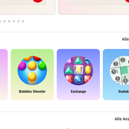
Alle
Bubbles Shooter
Exchange
Sudok
Alle An