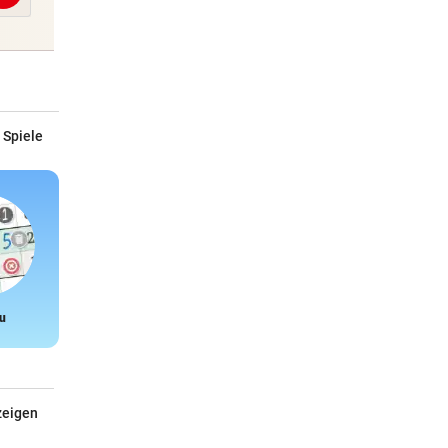
 Spiele
u
Snake
zeigen