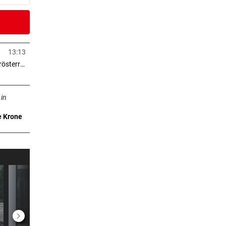
er Stunde
13:13
in neuem Tab öffnen
> 2.000 Eigentumswohnungen in Niederösterreich
er Stunde
neuem Tab öffnen
ne“
 in
e Krone
er Stunde
lässt
er Stunde
er Stunde