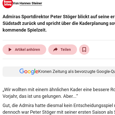
Von
Hannes Steiner
© Krone Multimedia GmbH & Co KG 2026
Muthgasse 2, 1190 Wien
Admiras Sportdirektor Peter Stöger blickt auf seine er
Südstadt zurück und spricht über die Kaderplanung sow
kommende Spielzeit.
play_arrow
Artikel anhören
Teilen
Kronen Zeitung als bevorzugte Google-Q
„Wir wollten mit einem ähnlichen Kader eine bessere Rol
Vorjahr, das ist uns gelungen. Aber...“
Gut, die Admira hatte diesmal kein Entscheidungsspiel
dennoch war Peter Stöger mit seiner ersten Saison als 