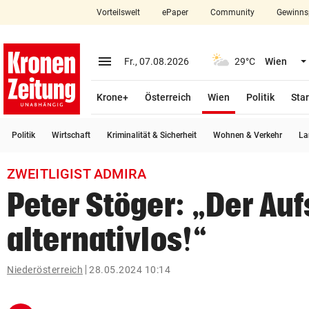
Vorteilswelt
ePaper
Community
Gewinns
close
Schließen
menu
Menü aufklappen
Fr., 07.08.2026
29°C
Wien
Abonnieren
(ausgewählt)
Krone+
Österreich
Wien
Politik
Star
account_circle
arrow_right
Anmelden
Politik
Wirtschaft
Kriminalität & Sicherheit
Wohnen & Verkehr
La
pin_drop
arrow_right
Bundesland auswäh
Wien
ZWEITLIGIST ADMIRA
bookmark
Merkliste
Peter Stöger: „Der Aufs
alternativlos!“
Suchbegriff
search
eingeben
Niederösterreich
28.05.2024 10:14