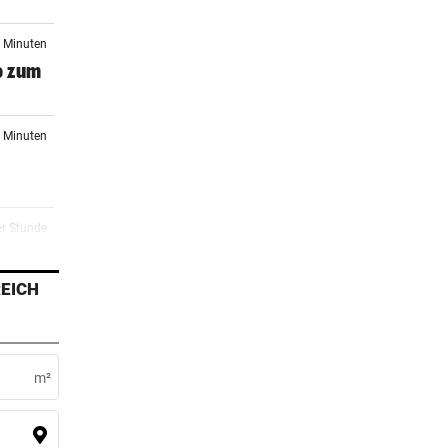
7 Minuten
o zum
1 Minuten
er Stunde
sten
EICH
er Stunde
iert
m²
er Stunde
Die