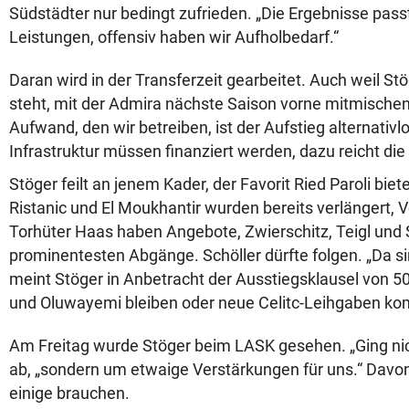
Südstädter nur bedingt zufrieden. „Die Ergebnisse pas
Leistungen, offensiv haben wir Aufholbedarf.“
Daran wird in der Transferzeit gearbeitet. Auch weil S
steht, mit der Admira nächste Saison vorne mitmischen 
Aufwand, den wir betreiben, ist der Aufstieg alternati
Infrastruktur müssen finanziert werden, dazu reicht die 2
Stöger feilt an jenem Kader, der Favorit Ried Paroli biete
Ristanic und El Moukhantir wurden bereits verlängert, 
Torhüter Haas haben Angebote, Zwierschitz, Teigl und 
prominentesten Abgänge. Schöller dürfte folgen. „Da si
meint Stöger in Anbetracht der Ausstiegsklausel von 5
und Oluwayemi bleiben oder neue Celitc-Leihgaben kom
Am Freitag wurde Stöger beim LASK gesehen. „Ging nic
ab, „sondern um etwaige Verstärkungen für uns.“ Davo
einige brauchen.