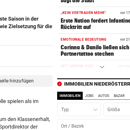
sagt die Stadt
„KEIN VERTRAUEN MEHR“
vor 1
ste Saison in der
Erste Nation fordert Infantin
ie Zielsetzung für die
Rücktritt auf
EMOTIONALE BEDEUTUNG
vor 2
Corinna & Danilo ließen sich
Partnertattoo stechen
SEIT ANFANG 2023
vor ein
Lebensmittelpreise auf höch
Stand geklettert
uelle hinzufügen
IMMOBILIEN NIEDERÖSTERR
AUSSAGE ÜBER KINDER
vor ein
IMMOBILIEN
JOBS
AUTOS
BAZAR
Steirische ÖVP-Chefin kritis
le spielen als im
den Bundeskanzler
Typ
 um den Klassenerhalt,
„WERMUTSTROPFEN“
vor ein
Sportdirektor der
Verletzter Salzburg-Kicker: 