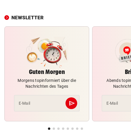
NEWSLETTER
Guten Morgen
Br
Morgens topinformiert über die
Abends topin
Nachrichten des Tages
Nachrich
send
E-Mail
E-Mail
Abschicken