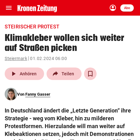
menu
account_circle
Navigation
Anmelden
Abo
close
Schließen
ein-/ausklappen
STEIRISCHER PROTEST
Abonnieren
Klimakleber wollen sich weiter
auf Straßen picken
account_circle
arrow_right
Anmelden
Steiermark
01.02.2024 06:00
pin_drop
arrow_right
Bundesland auswäh
Wien
play_arrow
Anhören
Teilen
bookmark
Merkliste
Von
Fanny Gasser
Suchbegriff
search
In Deutschland ändert die „Letzte Generation“ ihre
eingeben
Strategie - weg vom Kleber, hin zu milderen
Protestformen. Hierzulande will man weiter auf
Klebeaktionen setzen, jedoch mit Demonstrationen