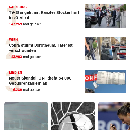
SALZBURG
TV-Star geht mit Kanzler Stocker hart
ins Gericht
147.259
mal gelesen
WIEN
Cobra stürmt Dorotheum, Täter ist
verschwunden
143.983
mal gelesen
MEDIEN
Neuer Skandal! ORF dreht 64.000
Gebührenzahlern ab
116.280
mal gelesen