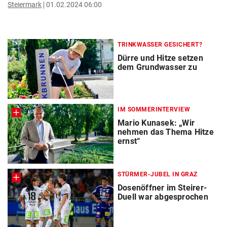
Steiermark
01.02.2024 06:00
TRINKWASSER GESICHERT?
Dürre und Hitze setzen
dem Grundwasser zu
IM SOMMERINTERVIEW
Mario Kunasek: „Wir
nehmen das Thema Hitze
ernst“
STÜRMER-JUBEL IN GRAZ
Dosenöffner im Steirer-
Duell war abgesprochen