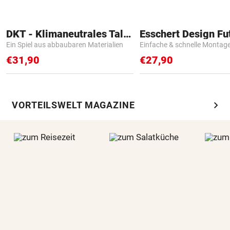
DKT - Klimaneutrales Talent
Ein Spiel aus abbaubaren Materialien
Einfache & schnelle Montag
€31,90
€27,90
chevron_right
VORTEILSWELT MAGAZINE