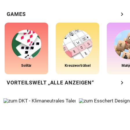
chevron_right
GAMES
Solitär
Kreuzworträtsel
Mahj
chevron_right
VORTEILSWELT „ALLE ANZEIGEN“