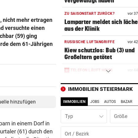
vergewaltigt haben
ZU SAISONSTART ZURÜCK?
vor 3
 nicht mehr ertragen
Lamparter meldet sich läche
und versuchte einen
aus der Klinik
chbar (59) ging
RUSSISCHE LUFTANGRIFFE
vor 4
urde dem 61-Jährigen
Kiew schutzlos: Bub (3) und
Großeltern getötet
TELEFON LÄUFT HEISS
vor 4
Mediziner verschiebt seine
Pension für Patienten
IMMOBILIEN STEIERMARK
„ERSCHRECKENDE SZENEN“
vor ein
uelle hinzufügen
IMMOBILIEN
JOBS
AUTOS
BAZAR
Brand am Gardasee: Hotel
geräumt, Urlauber fliehen
Typ
arn in einem Dorf in
ACHT KILO TNT IM BODEN
vor ein
urtaler (61) durch den
Schon wieder Sprengstoff in