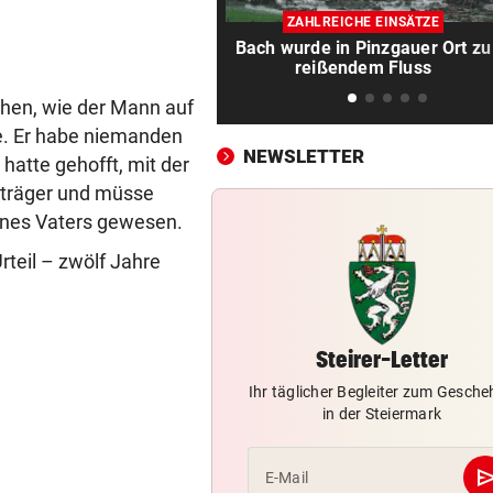
Flip-Flops am Steuer – darf 
ZAHLREICHE EINSÄTZE
das wirklich?
Bach wurde in Pinzgauer Ort zu
reißendem Fluss
PINKELNIG VOR COMEBACK
vor 
„Habe so viel Kraft wie scho
hen, wie der Mann auf
lange nicht mehr“
te. Er habe niemanden
NEWSLETTER
hatte gehofft, mit der
„AM BODEN ZERSTÖRT“
vor 
sträger und müsse
Ex-Olympionike spricht offe
eines Vaters gewesen.
seine Pornosucht
eil – zwölf Jahre
FOLGE VON SAMSTAG
vor 
Täglich fitter: Diese 20 Minu
schafft jeder!
Steirer-Letter
ABSCHUSS-VERORDNUNG
vor 
Ihr täglicher Begleiter zum Gesch
Nach Rissen: Wolf im Tiroler
in der Steiermark
Bezirk Imst entnommen
se
E-Mail
HOFFNUNG FÜR PATIENTEN
vor 