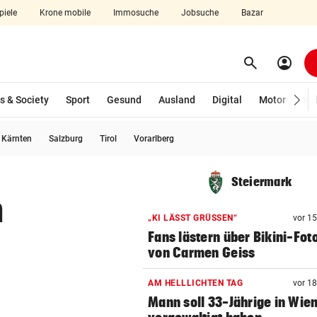
piele
Krone mobile
Immosuche
Jobsuche
Bazar
search
account_circle
Menü aufklappen
Suchen
s & Society
Sport
Gesund
Ausland
Digital
Motor
Wir
usgewählt)
Kärnten
Salzburg
Tirol
Vorarlberg
len
Steiermark
n
„KI LÄSST GRÜSSEN“
vor 1
Fans lästern über Bikini-Fot
von Carmen Geiss
AM HELLLICHTEN TAG
vor 1
Mann soll 33-Jährige in Wie