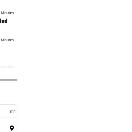
7 Minuten
lnd
2 Minuten
4 Minuten
er Stunde
m²
er Stunde