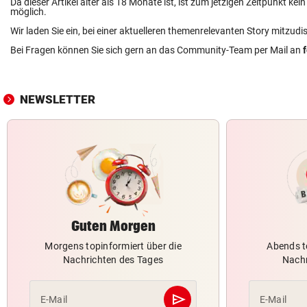
Da dieser Artikel älter als 18 Monate ist, ist zum jetzigen Zeitpunkt k
möglich.
Wir laden Sie ein, bei einer aktuelleren themenrelevanten Story mitzudi
Bei Fragen können Sie sich gern an das Community-Team per Mail an
NEWSLETTER
Guten Morgen
Morgens topinformiert über die
Abends t
Nachrichten des Tages
Nachr
send
E-Mail
E-Mail
Abschicken