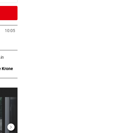
er Stunde
 bei
10:05
neuem Tab öffnen
er Stunde
n neuem Tab öffnen
 in
e Krone
er Stunde
ision
er Stunde
2 Stunden