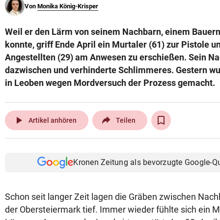
Von
Monika König-Krisper
© Krone Multimedia GmbH & Co KG 2026
Muthgasse 2, 1190 Wien
Weil er den Lärm von seinem Nachbarn, einem Bauern,
konnte, griff Ende April ein Murtaler (61) zur Pistole 
Angestellten (29) am Anwesen zu erschießen. Sein Na
dazwischen und verhinderte Schlimmeres. Gestern w
in Leoben wegen Mordversuch der Prozess gemacht.
play_arrow
Artikel anhören
Teilen
Kronen Zeitung als bevorzugte Google-Q
Schon seit langer Zeit lagen die Gräben zwischen Nachb
der Obersteiermark tief. Immer wieder fühlte sich ein M