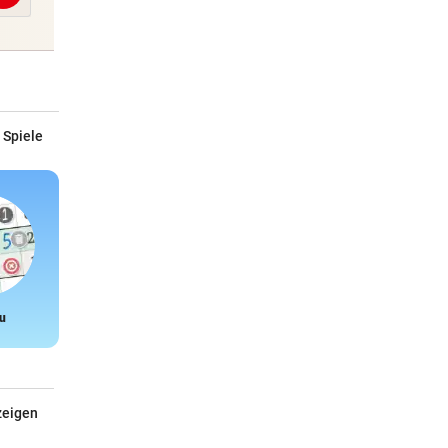
 Spiele
u
Snake
zeigen