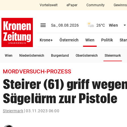
Vorteilswelt
ePaper
Community
Gewinns
close
Schließen
menu
Menü aufklappen
Sa., 08.08.2026
26°C
Wien
Abonnieren
(ausgewählt)
Krone+
Österreich
Wien
Politik
Star
account_circle
arrow_right
Anmelden
(a
Wien
Niederösterreich
Burgenland
Oberösterreich
Steiermark
pin_drop
arrow_right
Bundesland auswäh
Wien
MORDVERSUCH-PROZESS
bookmark
Merkliste
Steirer (61) griff wege
Sägelärm zur Pistole
Suchbegriff
search
eingeben
Steiermark
03.11.2023 06:00