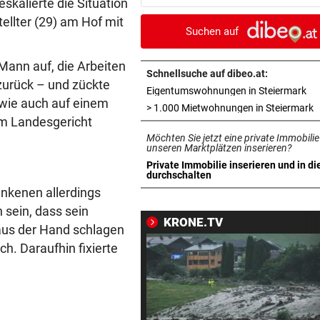
skalierte die Situation
beliebtem See gefunden
tellter (29) am Hof mit
Suchen auf
WURDE NUR 27 JAHRE ALT
vor ein
Uganda trauert! Teamspieler
 Mann auf, die Arbeiten
Überfall ermordet
Schnellsuche auf dibeo.at:
zurück – und zückte
in 
Eigentumswohnungen in Steiermark
 wie auch auf einem
„KRONE“-KOMMENTAR
vor ein
i
> 1.000 Mietwohnungen in Steiermark
am Landesgericht
Kinder, Kinder: Freude und
Möchten Sie jetzt eine private Immobilie
Arbeit
unseren Marktplätzen inserieren?
Private Immobilie inserieren und in di
UNFALL IN THALGAU
vor ein
in neuem Tab öffnen
durchschalten
Radlerin (32) starb nach Koll
runkenen allerdings
mit Kipplaster
sein, dass sein
KRONE.TV
 aus der Hand schlagen
„NICHT WIEDERERKANNT!“
vor ein
h. Daraufhin fixierte
John Goodman: Supermarkt-
Selfie lässt Fans staunen
ERLAUBT, WAS GEFÄLLT
vor 