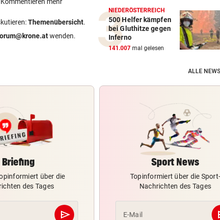
ein Kommentieren mehr
NIEDERÖSTERREICH
500 Helfer kämpfen
skutieren:
Themenübersicht
.
bei Gluthitze gegen
forum@krone.at
wenden.
Inferno
141.007
mal gelesen
ALLE NEWS
Briefing
Sport News
opinformiert über die
Topinformiert über die Sport
ichten des Tages
Nachrichten des Tages
send
s
E-Mail
Abschicken