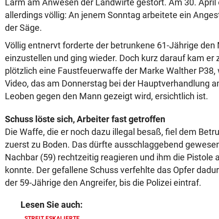
Lärm am Anwesen der Landwirte gestört. Am 30. April e
allerdings völlig: An jenem Sonntag arbeitete ein Anges
der Säge.
Völlig entnervt forderte der betrunkene 61-Jährige den
einzustellen und ging wieder. Doch kurz darauf kam er 
plötzlich eine Faustfeuerwaffe der Marke Walther P38,
Video, das am Donnerstag bei der Hauptverhandlung 
Leoben gegen den Mann gezeigt wird, ersichtlich ist.
Schuss löste sich, Arbeiter fast getroffen
Die Waffe, die er noch dazu illegal besaß, fiel dem Bet
zuerst zu Boden. Das dürfte ausschlaggebend gewesen 
Nachbar (59) rechtzeitig reagieren und ihm die Pistole
konnte. Der gefallene Schuss verfehlte das Opfer dadurc
der 59-Jährige den Angreifer, bis die Polizei eintraf.
Lesen Sie auch:
STREIT ESKALIERTE