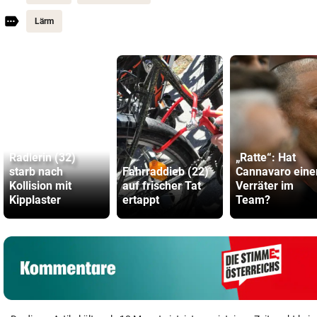
Lärm
Radlerin (32)
„Ratte“: Hat
starb nach
Fahrraddieb (22)
Cannavaro eine
Kollision mit
auf frischer Tat
Verräter im
Kipplaster
ertappt
Team?