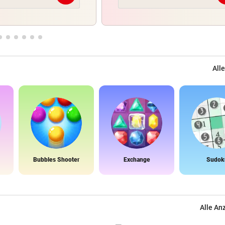
Alle
Bubbles Shooter
Exchange
Sudok
Alle An