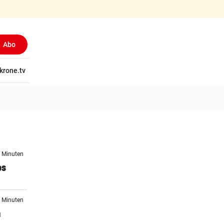
Abo
tschaft
krone.tv
Wissen
Gericht
Kolumnen
Freizeit
Reise
Ti
5 Minuten
os
8 Minuten
n