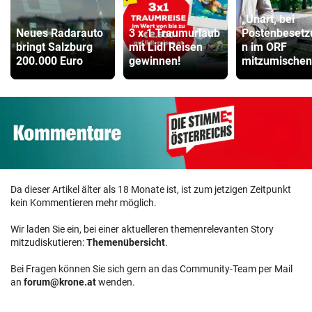
„Unart, bei
Neues Radarauto
3 x 1 Traumurlaub
Postenbesetz
bringt Salzburg
mit Lidl Reisen
n im ORF
200.000 Euro
gewinnen!
mitzumischen
Da dieser Artikel älter als 18 Monate ist, ist zum jetzigen Zeitpunkt
kein Kommentieren mehr möglich.
Wir laden Sie ein, bei einer aktuelleren themenrelevanten Story
mitzudiskutieren:
Themenübersicht
.
Bei Fragen können Sie sich gern an das Community-Team per Mail
an
forum@krone.at
wenden.