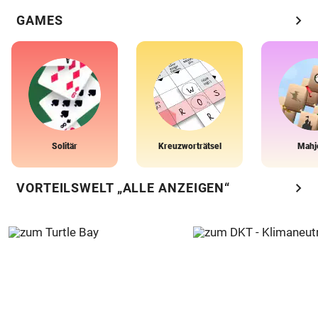
chevron_right
GAMES
Solitär
Kreuzworträtsel
Mahj
chevron_right
VORTEILSWELT „ALLE ANZEIGEN“