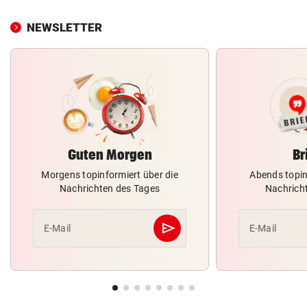
NEWSLETTER
Guten Morgen
Br
Morgens topinformiert über die
Abends topin
Nachrichten des Tages
Nachrich
send
E-Mail
E-Mail
Abschicken