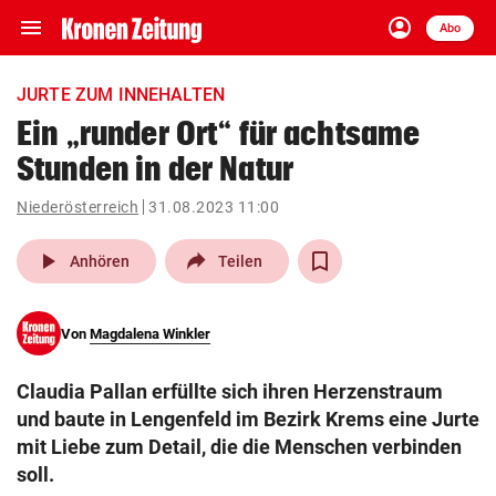
menu
account_circle
Navigation
Anmelden
Abo
close
Schließen
ein-/ausklappen
JURTE ZUM INNEHALTEN
Abonnieren
Ein „runder Ort“ für achtsame
Stunden in der Natur
account_circle
arrow_right
Anmelden
Niederösterreich
31.08.2023 11:00
pin_drop
arrow_right
Bundesland auswäh
Wien
play_arrow
Anhören
Teilen
bookmark
Merkliste
Von
Magdalena Winkler
Suchbegriff
search
Claudia Pallan erfüllte sich ihren Herzenstraum
eingeben
und baute in Lengenfeld im Bezirk Krems eine Jurte
mit Liebe zum Detail, die die Menschen verbinden
soll.