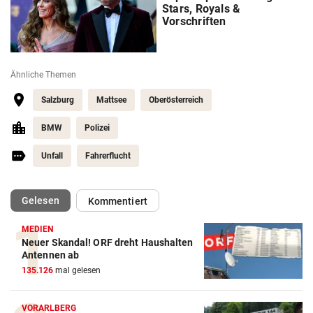
Stars, Royals &
Vorschriften
Ähnliche Themen
Salzburg
Mattsee
Oberösterreich
BMW
Polizei
Unfall
Fahrerflucht
(ausgewählt)
Gelesen
Kommentiert
MEDIEN
Neuer Skandal! ORF dreht Haushalten
Antennen ab
135.126
mal gelesen
VORARLBERG