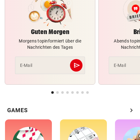
Guten Morgen
Br
Morgens topinformiert über die
Abends topin
Nachrichten des Tages
Nachrich
send
E-Mail
E-Mail
Abschicken
chevron_right
GAMES