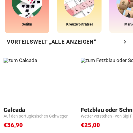
Solitär
Kreuzworträtsel
Mahj
chevron_right
VORTEILSWELT „ALLE ANZEIGEN“
Calcada
Fetzblau oder Schn
Auf den portugiesischen Gehwegen
Wetter verstehen - von Sigi F
€36,90
€25,00