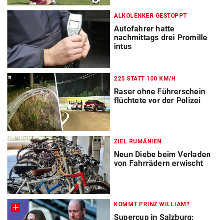
ALKOLENKER GESTOPPT
Autofahrer hatte
nachmittags drei Promille
intus
225 STATT 100 KM/H
Raser ohne Führerschein
flüchtete vor der Polizei
ZIEL RUMÄNIEN
Neun Diebe beim Verladen
von Fahrrädern erwischt
KOMMT PRINZ WILLIAM?
Supercup in Salzburg: