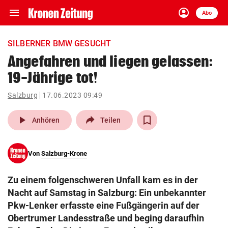
menu
account_circle
Navigation
Anmelden
Abo
close
Schließen
ein-/ausklappen
SILBERNER BMW GESUCHT
Abonnieren
Angefahren und liegen gelassen:
19-Jährige tot!
account_circle
arrow_right
Anmelden
Salzburg
17.06.2023 09:49
pin_drop
arrow_right
Bundesland auswäh
Wien
play_arrow
Anhören
Teilen
bookmark
Merkliste
Von
Salzburg-Krone
Suchbegriff
search
Zu einem folgenschweren Unfall kam es in der
eingeben
Nacht auf Samstag in Salzburg: Ein unbekannter
Pkw-Lenker erfasste eine Fußgängerin auf der
Obertrumer Landesstraße und beging daraufhin