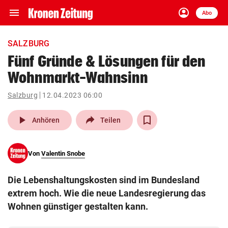
menu
account_circle
Navigation
Anmelden
Abo
close
Schließen
ein-/ausklappen
SALZBURG
Abonnieren
Fünf Gründe & Lösungen für den
Wohnmarkt-Wahnsinn
account_circle
arrow_right
Anmelden
Salzburg
12.04.2023 06:00
pin_drop
arrow_right
Bundesland auswäh
Wien
play_arrow
Anhören
Teilen
bookmark
Merkliste
Von
Valentin Snobe
Suchbegriff
search
Die Lebenshaltungskosten sind im Bundesland
eingeben
extrem hoch. Wie die neue Landesregierung das
Wohnen günstiger gestalten kann.