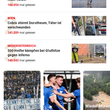
160.054
mal gelesen
WIEN
Cobra stürmt Dorotheum, Täter ist
verschwunden
141.259
mal gelesen
NIEDERÖSTERREICH
500 Helfer kämpfen bei Gluthitze
gegen Inferno
140.543
mal gelesen
Wieder Mure