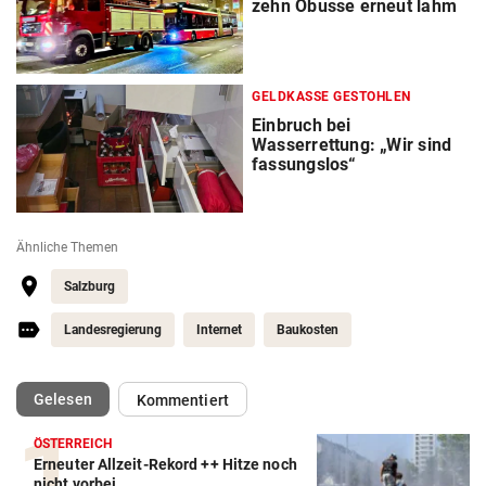
zehn Obusse erneut lahm
GELDKASSE GESTOHLEN
Einbruch bei
Wasserrettung: „Wir sind
fassungslos“
Ähnliche Themen
Salzburg
Landesregierung
Internet
Baukosten
(ausgewählt)
Gelesen
Kommentiert
ÖSTERREICH
Erneuter Allzeit-Rekord ++ Hitze noch
nicht vorbei