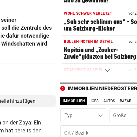
Abo zu gewinnen!
WOHL SCHWER VERLETZT
vor 
 seiner
„Sah sehr schlimm aus“ – S
oll die Zentrale des
um Salzburg-Kicker
die dafür notwendige
BULLEN-NOTEN IM DETAIL
vor 
 Windschatten wird
Kapitän und „Zauber-
Zawie“glänzten bei Salzburg
STIMMEN ZUM SPIEL
vor 
Austria-Trainer Helm: „Das
uns besser!“
IMMOBILIEN NIEDERÖSTERR
KUNDENDATEN BETROFFEN
vor 
uelle hinzufügen
IMMOBILIEN
JOBS
AUTOS
BAZAR
Cyberangriff auf Wiener
Schmuckhändler Frey Wille
Typ
n an der Zaya: Ein
EUROPA-LEAGUE-QUALI
vor 
m hat bereits den
Joker Tabakovic führt Salzbu