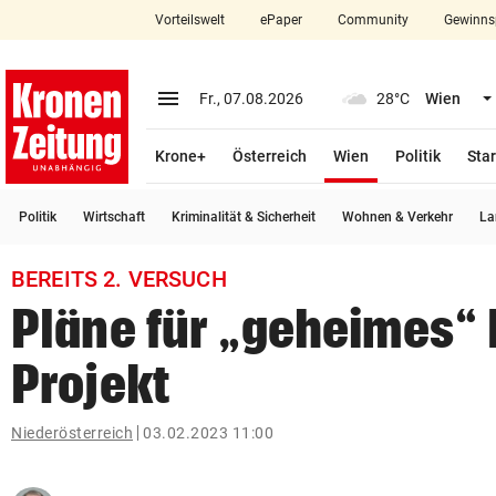
Vorteilswelt
ePaper
Community
Gewinns
close
Schließen
menu
Menü aufklappen
Fr., 07.08.2026
28°C
Wien
Abonnieren
(ausgewählt)
Krone+
Österreich
Wien
Politik
Star
account_circle
arrow_right
Anmelden
Politik
Wirtschaft
Kriminalität & Sicherheit
Wohnen & Verkehr
La
pin_drop
arrow_right
Bundesland auswäh
Wien
BEREITS 2. VERSUCH
bookmark
Merkliste
Pläne für „geheimes“ 
Projekt
Suchbegriff
search
eingeben
Niederösterreich
03.02.2023 11:00