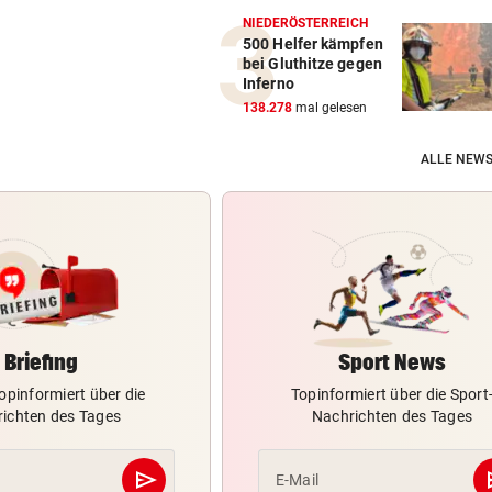
NIEDERÖSTERREICH
500 Helfer kämpfen
bei Gluthitze gegen
Inferno
138.278
mal gelesen
ALLE NEWS
Briefing
Sport News
opinformiert über die
Topinformiert über die Sport
ichten des Tages
Nachrichten des Tages
send
s
E-Mail
Abschicken