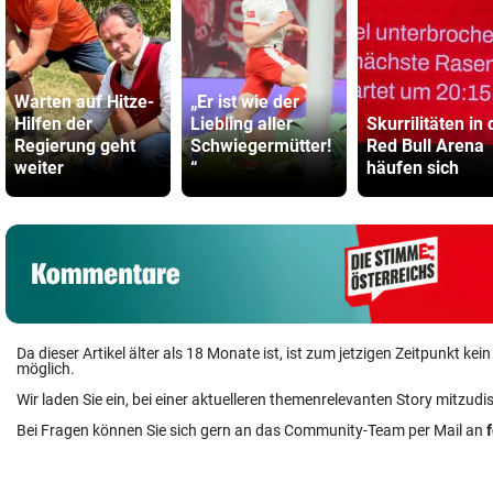
Warten auf Hitze-
„Er ist wie der
Hilfen der
Liebling aller
Skurrilitäten in 
Regierung geht
Schwiegermütter!
Red Bull Arena
weiter
“
häufen sich
Da dieser Artikel älter als 18 Monate ist, ist zum jetzigen Zeitpunkt k
möglich.
Wir laden Sie ein, bei einer aktuelleren themenrelevanten Story mitzudi
Bei Fragen können Sie sich gern an das Community-Team per Mail an