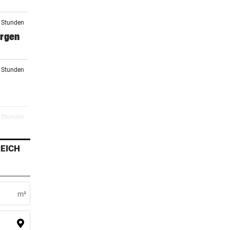
2 Stunden
orgen
2 Stunden
3 Stunden
 macht
EICH
3 Stunden
m²
3 Stunden
rg zu