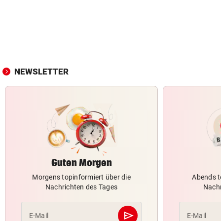
NEWSLETTER
Guten Morgen
Morgens topinformiert über die
Abends t
Nachrichten des Tages
Nachr
send
E-Mail
E-Mail
Abschicken