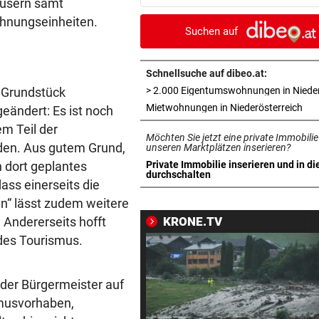
äusern samt
Last-Minute-Sieg
ohnungseinheiten.
Suchen auf
PALÄSTINENSER GETÖTET
vor 
Erste Anklage gegen Israeli s
Gaza-Krieg
Schnellsuche auf dibeo.at:
 Grundstück
STIMMEN ZUM SPIEL
vor 
in 
Mietwohnungen in Niederösterreich
eändert: Es ist noch
Sportboss Katzer: „Fahren
em Teil der
Möchten Sie jetzt eine private Immobilie
superhappy nach Hause“
en. Aus gutem Grund,
unseren Marktplätzen inserieren?
n dort geplantes
Private Immobilie inserieren und in di
ORKAN, KEIN STROM & CO
vor 
in neuem Tab öffnen
durchschalten
ass einerseits die
Skurrilitäten in der Red Bull
en“ lässt zudem weitere
häufen sich
 Andererseits hofft
KRONE.TV
WASSERSPRINGEN
vor 
des Tourismus.
Knoll bei EM Achter vom Tur
Lotfi auf Rang 12!
 der Bürgermeister auf
smusvorhaben,
SCHON NÄCHSTE SAISON
vor 