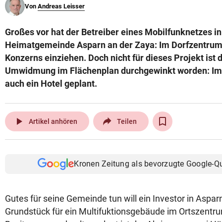
Von
Andreas Leisser
© Krone Multimedia GmbH & Co KG 2026
Muthgasse 2, 1190 Wien
Großes vor hat der Betreiber eines Mobilfunknetzes in
Heimatgemeinde Asparn an der Zaya: Im Dorfzentrum s
Konzerns einziehen. Doch nicht für dieses Projekt ist 
Umwidmung im Flächenplan durchgewinkt worden: Im
auch ein Hotel geplant.
play_arrow
Artikel anhören
Teilen
Kronen Zeitung als bevorzugte Google-Q
Gutes für seine Gemeinde tun will ein Investor in Aspar
Grundstück für ein Multifuktionsgebäude im Ortszentru