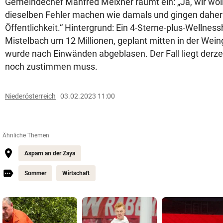
Gemeindechef Manfred Meixner räumt ein: „Ja, wir wollt
dieselben Fehler machen wie damals und gingen daher 
Öffentlichkeit.“ Hintergrund: Ein 4-Sterne-plus-Wellnes
Mistelbach um 12 Millionen, geplant mitten in der Wein
wurde nach Einwänden abgeblasen. Der Fall liegt derzei
noch zustimmen muss.
Niederösterreich
03.02.2023 11:00
Ähnliche Themen
Asparn an der Zaya
Sommer
Wirtschaft