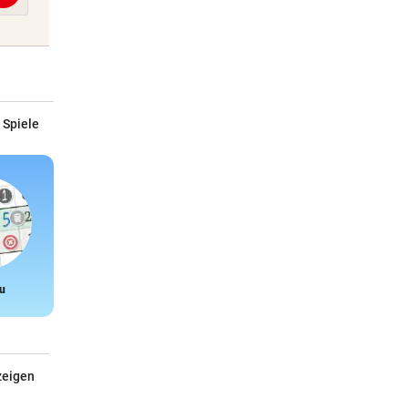
 Spiele
u
Snake
zeigen