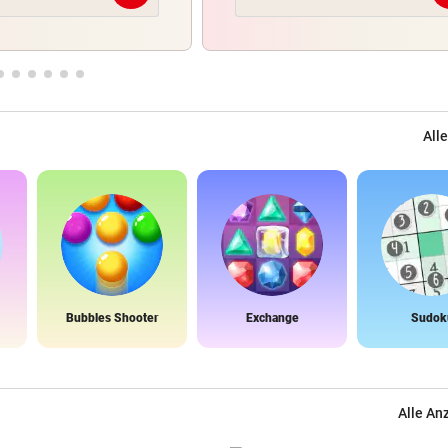
Alle
Bubbles Shooter
Exchange
Sudok
Alle An