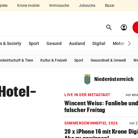
piele
Krone mobile
Immosuche
Jobsuche
Bazar
search
account_circle
Menü aufklappen
Suchen
s & Society
Sport
Gesund
Ausland
Digital
Motor
Wir
ndwirtschaft & Tiere
Kultur & Freizeit
Sport
Gesundheit & Umwelt
We
len
Niederösterreich
Hotel-
LIVE IN DER METASTADT
vor ein
Wincent Weiss: Fanliebe und
falscher Freitag
SOMMERGEWINNSPIEL 2026
vor 
20 x iPhone 16 mit Krone Digi