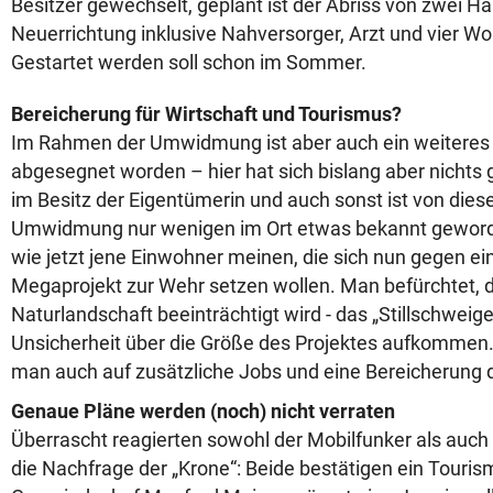
Besitzer gewechselt, geplant ist der Abriss von zwei H
Neuerrichtung inklusive Nahversorger, Arzt und vier W
Gestartet werden soll schon im Sommer.
Bereicherung für Wirtschaft und Tourismus?
Im Rahmen der Umwidmung ist aber auch ein weiteres
abgesegnet worden – hier hat sich bislang aber nichts g
im Besitz der Eigentümerin und auch sonst ist von dies
Umwidmung nur wenigen im Ort etwas bekannt geword
wie jetzt jene Einwohner meinen, die sich nun gegen ei
Megaprojekt zur Wehr setzen wollen. Man befürchtet, d
Naturlandschaft beeinträchtigt wird - das „Stillschweig
Unsicherheit über die Größe des Projektes aufkommen.
man auch auf zusätzliche Jobs und eine Bereicherung 
Genaue Pläne werden (noch) nicht verraten
Überrascht reagierten sowohl der Mobilfunker als auch
die Nachfrage der „Krone“: Beide bestätigen ein Touri