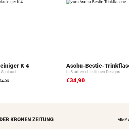
einiger K 4
Asobu-Bestie-Trinkflas
-Schlauch
In 3 unterschiedlichen Designs
€34,90
74,99
DER KRONEN ZEITUNG
Alle M