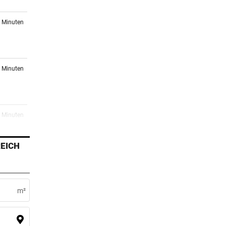
1 Minuten
2 Minuten
7 Minuten
k
EICH
2 Minuten
m²
4 Minuten
Pleite