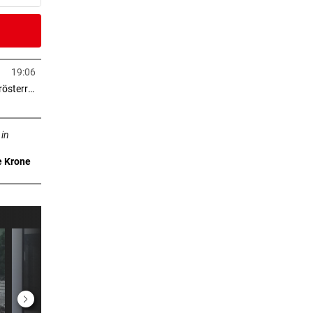
er Stunde
r:
19:06
in neuem Tab öffnen
> 2.000 Eigentumswohnungen in Niederösterreich
er Stunde
neuem Tab öffnen
nier
 in
e Krone
er Stunde
dank
er Stunde
 ruft
er Stunde