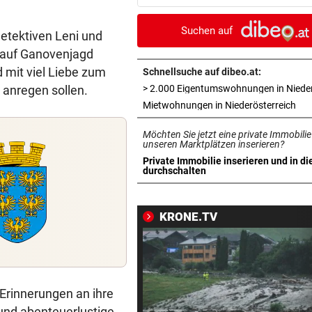
für St. Pölten
Suchen auf
etektiven Leni und
WANDERER AUSGEFLOGEN
vor ein
 auf Ganovenjagd
Wieder Muren nach Unwette
d mit viel Liebe zum
Dramatik im Valser Tal
Schnellsuche auf dibeo.at:
 anregen sollen.
IN GREENSBORO
vor ein
in 
Mietwohnungen in Niederösterreich
Straka verpasst bei PGA-Tur
Möchten Sie jetzt eine private Immobilie
den Cut vorzeitig
unseren Marktplätzen inserieren?
Private Immobilie inserieren und in di
SCHRIEB WM-GESCHICHTE
vor ein
in neuem Tab öffnen
durchschalten
Bayern kassiert Millionen – 
Transfer-Clou
KRONE.TV
AUFREGUNG IM NETZ
vor ein
Spider-Man im BMW-Cockpit
Anwalt auf den Plan
 Erinnerungen an ihre
TROTZ ENTSCHULDIGUNG
vor ein
 und abenteuerlustige