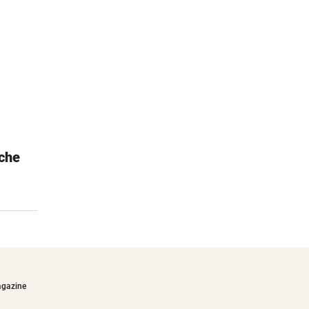
che
Janod Dino-Garage
Für kleine Autofans
€64,90
agazine