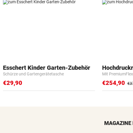
Esschert Kinder Garten-Zubehör
Hochdruckr
Schürze und Gartengerätetasche
Mit PremiumFlex
€29,90
€254,90
€3
MAGAZINE 