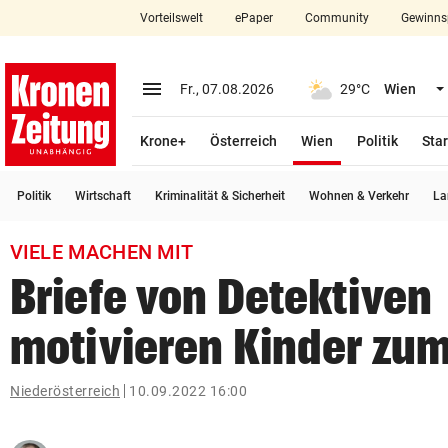
Vorteilswelt
ePaper
Community
Gewinns
close
Schließen
menu
Menü aufklappen
Fr., 07.08.2026
29°C
Wien
Abonnieren
(ausgewählt)
Krone+
Österreich
Wien
Politik
Star
account_circle
arrow_right
Anmelden
Politik
Wirtschaft
Kriminalität & Sicherheit
Wohnen & Verkehr
La
pin_drop
arrow_right
Bundesland auswäh
Wien
VIELE MACHEN MIT
bookmark
Merkliste
Briefe von Detektiven
motivieren Kinder zu
Suchbegriff
search
eingeben
Niederösterreich
10.09.2022 16:00