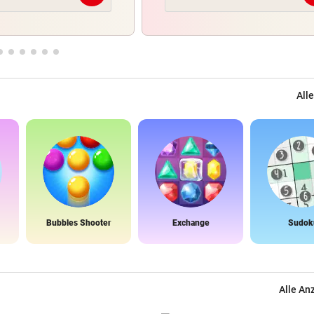
Alle
Bubbles Shooter
Exchange
Sudok
Alle An