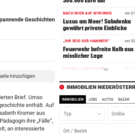
300.000 Euro auf
NACH WIEN AUF MYKONOS
vor 2
 spannende Geschichten
Luxus am Meer! Sabalenka
gewährt private Einblicke
„IHR SEID DER HAMMER!“
vor 3
Feuerwehr befreite Kalb aus
misslicher Lage
FUSSBALL-FANS FEIERN
vor 3
uelle hinzufügen
Hochgefühle dank Comebac
eines Kult-Sponsors
IMMOBILIEN NIEDERÖSTERR
ierten Brief. Umso
LIEFERING VERLIERT
vor 4
IMMOBILIEN
JOBS
AUTOS
BAZAR
Enttäuschende Zweitliga-
eschichte enthält. Auf
Rückkehr nach Grödig
lisabeth Kromer aus
Typ
ädagogin ihre „Fälle“,
2. LIGA – 2. RUNDE
vor 4
t, an interessierte
Fehlstart komplett! Nächste 