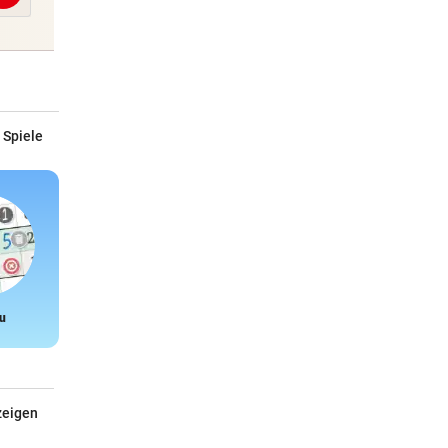
 Spiele
u
Snake
zeigen