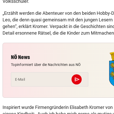
Volksschüler.
„Erzählt werden die Abenteuer von den beiden Hobby-D
Leo, die denn quasi gemeinsam mit den jungen Lesern
gehen“, erklärt Kromer. Verpackt in die Geschichten sin
Detail ersonnene Rätsel, die die Kinder zum Mitmachen
NÖ News
Topinformiert über die Nachrichten aus NÖ
send
E-Mail
Abschicken
Inspiriert wurde Firmengründerin Elisabeth Kromer von
eigene Kindheit: „Auch ich habe mich gerne als mutige