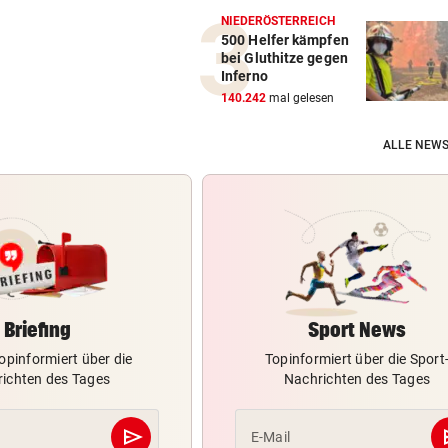
NIEDERÖSTERREICH
500 Helfer kämpfen
bei Gluthitze gegen
Inferno
140.242
mal gelesen
ALLE NEWS
Briefing
Sport News
opinformiert über die
Topinformiert über die Sport
ichten des Tages
Nachrichten des Tages
send
s
E-Mail
Abschicken