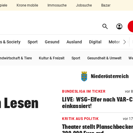
piele
Krone mobile
Immosuche
Jobsuche
Bazar
search
account_circle
Menü aufklappen
Suchen
s & Society
Sport
Gesund
Ausland
Digital
Motor
Wir
ndwirtschaft & Tiere
Kultur & Freizeit
Sport
Gesundheit & Umwelt
We
len
Niederösterreich
BUNDESLIGA IM TICKER
vor 
m Lesen
LIVE: WSG-Elfer nach VAR-
einkassiert!
KRITIK AUS POLITIK
vor 1
Theater stellt Planschbecke