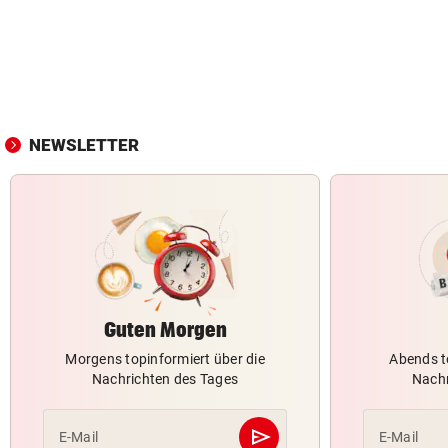
NEWSLETTER
Guten Morgen
Morgens topinformiert über die
Abends t
Nachrichten des Tages
Nachr
send
E-Mail
E-Mail
Abschicken