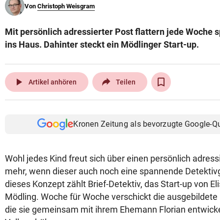
Von
Christoph Weisgram
© Krone Multimedia GmbH & Co KG 2026
Muthgasse 2, 1190 Wien
Mit persönlich adressierter Post flattern jede Woche
ins Haus. Dahinter steckt ein Mödlinger Start-up.
play_arrow
Artikel anhören
Teilen
Kronen Zeitung als bevorzugte Google-Q
Wohl jedes Kind freut sich über einen persönlich adress
mehr, wenn dieser auch noch eine spannende Detektivg
dieses Konzept zählt Brief-Detektiv, das Start-up von E
Mödling. Woche für Woche verschickt die ausgebildete P
die sie gemeinsam mit ihrem Ehemann Florian entwickel