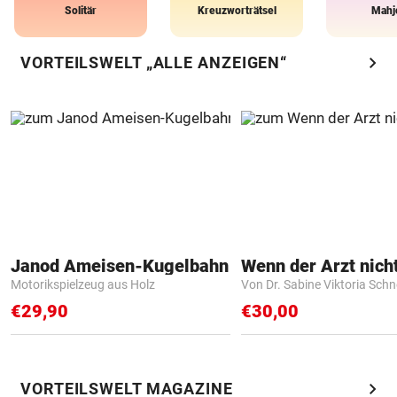
Solitär
Kreuzworträtsel
Mahj
chevron_right
VORTEILSWELT „ALLE ANZEIGEN“
Janod Ameisen-Kugelbahn
Motorikspielzeug aus Holz
Von Dr. Sabine Viktoria Schn
€29,90
€30,00
chevron_right
VORTEILSWELT MAGAZINE