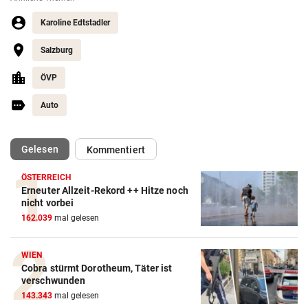
Karoline Edtstadler
Salzburg
ÖVP
Auto
(ausgewählt)
Gelesen
Kommentiert
ÖSTERREICH
Erneuter Allzeit-Rekord ++ Hitze noch
nicht vorbei
162.039
mal gelesen
WIEN
Cobra stürmt Dorotheum, Täter ist
verschwunden
143.343
mal gelesen