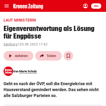
menu
account_circle
Navigation
Anmelden
Abo
close
Schließen
ein-/ausklappen
LAUT MINISTERIN
Abonnieren
Eigenverantwortung als Lösung
für Engpässe
account_circle
arrow_right
Anmelden
Salzburg
05.08.2022 17:42
pin_drop
arrow_right
Bundesland auswäh
Wien
play_arrow
Anhören
Teilen
bookmark
Merkliste
Von
Marie Schulz
Suchbegriff
search
Geht es nach der ÖVP, soll die Energiekrise mit
eingeben
Hausverstand gemindert werden. Das sehen nicht
alle Salzburger Parteien so.