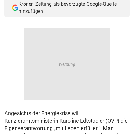
Kronen Zeitung als bevorzugte Google-Quelle
© Krone Multimedia GmbH & Co KG 2026
hinzufügen
Muthgasse 2, 1190 Wien
Angesichts der Energiekrise will
Kanzleramtsministerin Karoline Edtstadler (ÖVP) die
Eigenverantwortung „mit Leben erfüllen“. Man