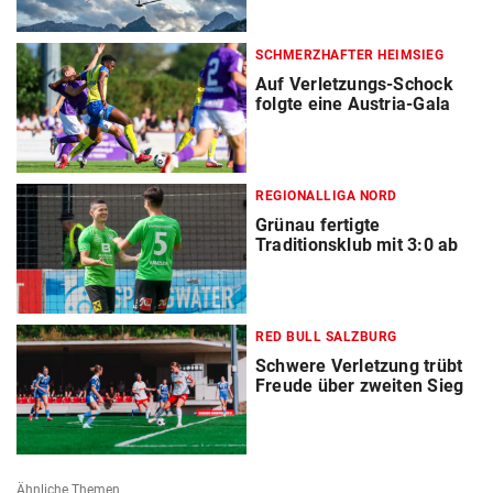
SCHMERZHAFTER HEIMSIEG
Auf Verletzungs-Schock
folgte eine Austria-Gala
REGIONALLIGA NORD
Grünau fertigte
Traditionsklub mit 3:0 ab
RED BULL SALZBURG
Schwere Verletzung trübt
Freude über zweiten Sieg
Ähnliche Themen