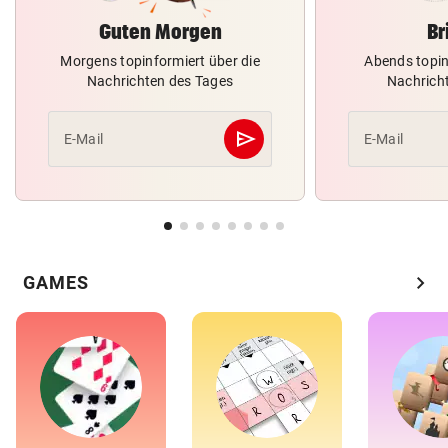
Guten Morgen
Br
Morgens topinformiert über die
Abends topin
Nachrichten des Tages
Nachrich
send
E-Mail
E-Mail
Abschicken
chevron_right
GAMES