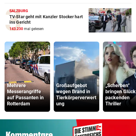
SALZBURG
TV-Star geht mit Kanzler Stocker hart
ins Gericht
143.230
mal gelesen
Mehrere
Großaufgebot
„Scherben“
Messerangriffe
wegen Brand in
bringen Glück
auf Passanten in
Tierkörperverwert
packenden
Rotterdam
ung
Thriller