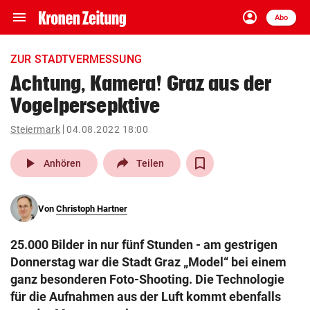
menu
account_circle
Navigation
Anmelden
Abo
close
Schließen
ein-/ausklappen
ZUR STADTVERMESSUNG
Abonnieren
Achtung, Kamera! Graz aus der
Vogelpersepktive
account_circle
arrow_right
Anmelden
Steiermark
04.08.2022 18:00
pin_drop
arrow_right
Bundesland auswäh
Wien
play_arrow
Anhören
Teilen
bookmark
Merkliste
Von
Christoph Hartner
Suchbegriff
search
25.000 Bilder in nur fünf Stunden - am gestrigen
eingeben
Donnerstag war die Stadt Graz „Model“ bei einem
ganz besonderen Foto-Shooting. Die Technologie
für die Aufnahmen aus der Luft kommt ebenfalls