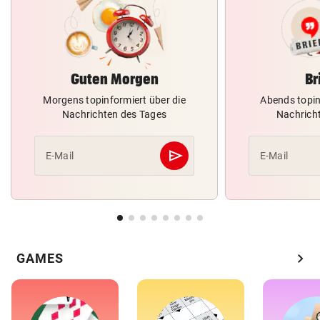
Guten Morgen
Br
Morgens topinformiert über die
Abends topin
Nachrichten des Tages
Nachrich
send
E-Mail
E-Mail
Abschicken
chevron_right
GAMES