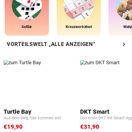
Solitär
Kreuzworträtsel
Mahj
chevron_right
VORTEILSWELT „ALLE ANZEIGEN“
Turtle Bay
DKT Smart
Aus dem Weg, hier kommen wir!
Das erste DKT mit Smart-Ap
€19,90
€31,90