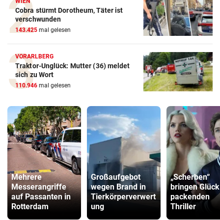
WIEN
Cobra stürmt Dorotheum, Täter ist
verschwunden
143.425
mal gelesen
VORARLBERG
Traktor-Unglück: Mutter (36) meldet
sich zu Wort
110.946
mal gelesen
Mehrere
Großaufgebot
„Scherben“
Messerangriffe
wegen Brand in
bringen Glück
auf Passanten in
Tierkörperverwert
packenden
Rotterdam
ung
Thriller