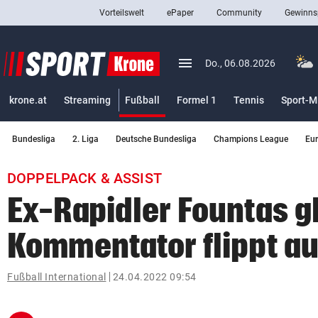
Vorteilswelt
ePaper
Community
Gewinns
close
Schließen
menu
Menü aufklappen
Do., 06.08.2026
Abonnieren
(ausgewählt)
krone.at
Streaming
Fußball
Formel 1
Tennis
Sport-M
account_circle
arrow_right
Anmelden
Bundesliga
2. Liga
Deutsche Bundesliga
Champions League
Eu
pin_drop
arrow_right
Bundesland auswäh
Wien
DOPPELPACK & ASSIST
bookmark
Merkliste
Ex-Rapidler Fountas g
Kommentator flippt a
Suchbegriff
search
eingeben
Fußball International
24.04.2022 09:54