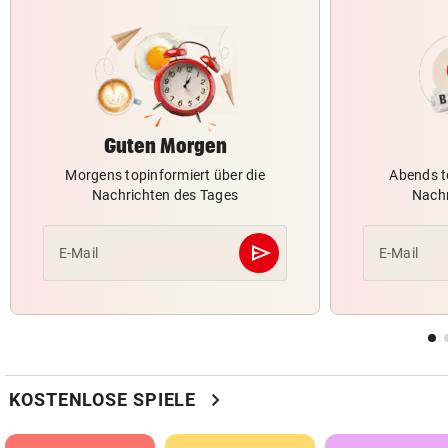
Guten Morgen
Morgens topinformiert über die
Abends t
Nachrichten des Tages
Nachr
send
E-Mail
E-Mail
Abschicken
chevron_right
KOSTENLOSE SPIELE