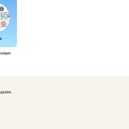
u
Snake
nzeigen
agazine