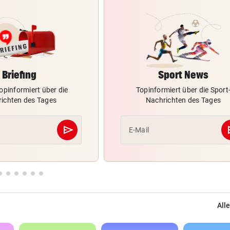
Briefing
Sport News
opinformiert über die
Topinformiert über die Sport
ichten des Tages
Nachrichten des Tages
send
s
E-Mail
Abschicken
Alle