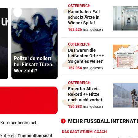
ÖSTERREICH
Kannibalen-Fall
schockt Ärzte in
Wiener Spital
163.626
mal gelesen
ÖSTERREICH
Das waren die
Red Bull Salzburg
500 Helfer
heißesten Orte ++
Polizei demoliert
hat neuen
kämpfen be
So geht es weiter
bei Einsatz Türen:
Tormann
Gluthitze g
152.054
mal gelesen
Wer zahlt?
gefunden
Inferno
ÖSTERREICH
Erneuter Allzeit-
Rekord ++ Hitze
noch nicht vorbei
150.983
mal gelesen
MEHR FUSSBALL INTERNATI
ein Kommentieren mehr
DAS SAGT STURM-COACH
skutieren:
Themenübersicht
.