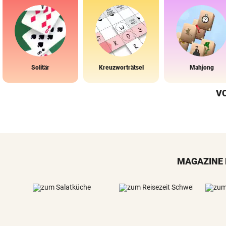
Solitär
Kreuzworträtsel
Mahjong
V
MAGAZINE 