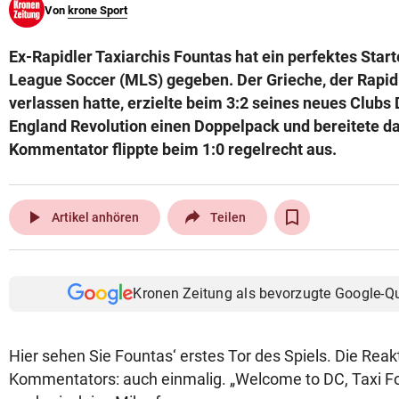
Von
krone Sport
© Krone Multimedia GmbH & Co KG 2026
Muthgasse 2, 1190 Wien
Ex-Rapidler Taxiarchis Fountas hat ein perfektes Start
League Soccer (MLS) gegeben. Der Grieche, der Rapid
verlassen hatte, erzielte beim 3:2 seines neues Club
England Revolution einen Doppelpack und bereitete das
Kommentator flippte beim 1:0 regelrecht aus.
play_arrow
Artikel anhören
Teilen
Kronen Zeitung als bevorzugte Google-Q
Hier sehen Sie Fountas‘ erstes Tor des Spiels. Die Reak
Kommentators: auch einmalig. „Welcome to DC, Taxi Fou