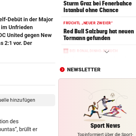
Sturm Graz bei Fenerbahce
Istanbul ohne Chance
elf-Debüt in der Major
FRÜCHTL „NEUER ZWEIER“
 im Unfrieden
Red Bull Salzburg hat neuen
s DC United gegen New
Tormann gefunden
 2:1 vor. Der
BEI RONALDINHO-BESUCH
Nächster Brasilien-Star ko
den Wörthersee
NEWSLETTER
DANK MEGA-ABLÖSE
Ex-Salzburg-Coach überni
Premier-League-Klub
uelle hinzufügen
CHAMPIONS-LEAGUE-QUALI
Darum spielte Sturm Graz o
tion des
Brustsponsor
Sport News
ntas“, brüllt er
Topinformiert über die Sport-
CHAMPIONS-LEAGUE-QUALI