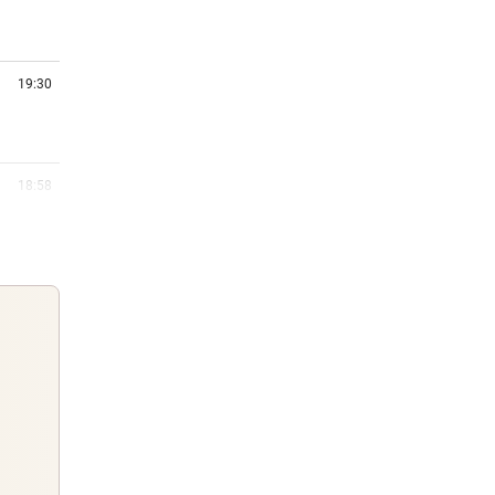
19:30
18:58
mmt an
18:57
mmt
18:36
hne
Guten Morgen
Morgens topinformiert über die
18:21