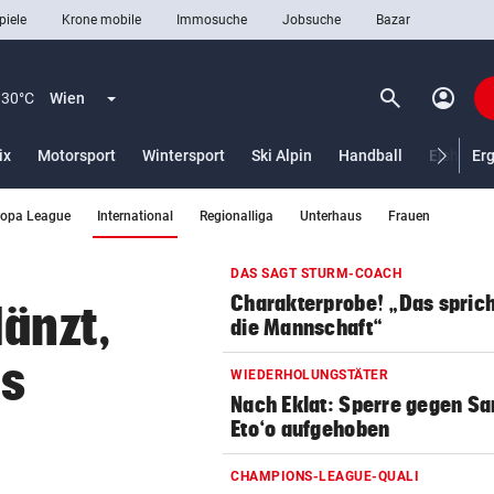
piele
Krone mobile
Immosuche
Jobsuche
Bazar
search
account_circle
Menü aufklappen
Suchen
30°C
Wien
ix
Motorsport
Wintersport
Ski Alpin
Handball
Eishocke
Er
(ausgewählt)
ropa League
International
Regionalliga
Unterhaus
Frauen
len
DAS SAGT STURM-COACH
Charakterprobe! „Das sprich
länzt,
die Mannschaft“
us
WIEDERHOLUNGSTÄTER
Nach Eklat: Sperre gegen S
Eto‘o aufgehoben
CHAMPIONS-LEAGUE-QUALI