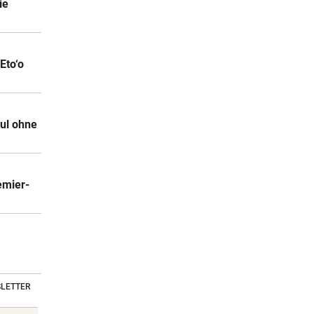
ie
Eto‘o
ul ohne
emier-
LETTER