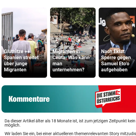
Gluthitze ++
Migranten in
Nach Eklat:
Spanien streitet
Ceuta: Was kann
Sperre gegen
über junge
man
Samuel Eto‘o
Migranten
unternehmen?
aufgehoben
Da dieser Artikel älter als 18 Monate ist, ist zum jetzigen Zeitpunkt k
möglich.
Wir laden Sie ein, bei einer aktuelleren themenrelevanten Story mitzudi