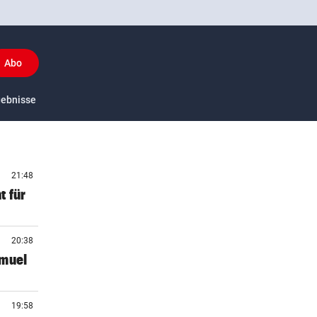
Abo
y
gebnisse
US-Sport
21:48
t für
20:38
amuel
19:58