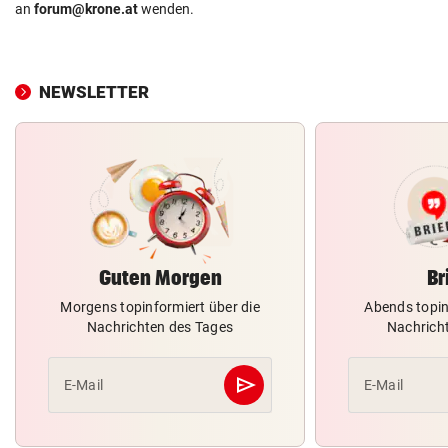
an
forum@krone.at
wenden.
NEWSLETTER
Guten Morgen
Br
Morgens topinformiert über die
Abends topin
Nachrichten des Tages
Nachrich
send
E-Mail
E-Mail
Abschicken