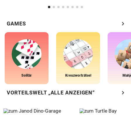
chevron_right
GAMES
Solitär
Kreuzworträtsel
Mahj
chevron_right
VORTEILSWELT „ALLE ANZEIGEN“