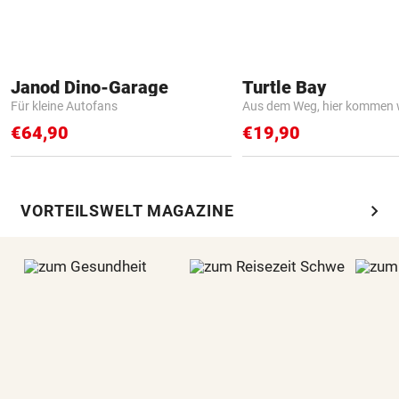
Janod Dino-Garage
Turtle Bay
Für kleine Autofans
Aus dem Weg, hier kommen w
€64,90
€19,90
chevron_right
VORTEILSWELT MAGAZINE