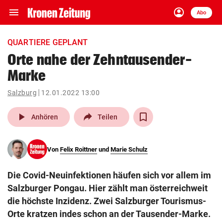
menu
account_circle
Navigation
Anmelden
Abo
close
Schließen
ein-/ausklappen
QUARTIERE GEPLANT
Abonnieren
Orte nahe der Zehntausender-
Marke
account_circle
arrow_right
Anmelden
Salzburg
12.01.2022 13:00
pin_drop
arrow_right
Bundesland auswäh
Wien
play_arrow
Anhören
Teilen
bookmark
Merkliste
Von
Felix Roittner
und
Marie Schulz
Suchbegriff
search
Die Covid-Neuinfektionen häufen sich vor allem im
eingeben
Salzburger Pongau. Hier zählt man österreichweit
die höchste Inzidenz. Zwei Salzburger Tourismus-
Orte kratzen indes schon an der Tausender-Marke.