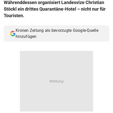
Währenddessen organisiert Landesvize Christian
© Krone Multimedia GmbH & Co KG 2026
Stöckl ein drittes Quarantäne-Hotel – nicht nur für
Muthgasse 2, 1190 Wien
Touristen.
Kronen Zeitung als bevorzugte Google-Quelle
hinzufügen