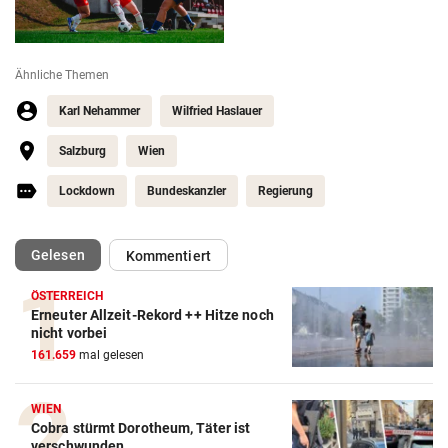
Ähnliche Themen
Karl Nehammer
Wilfried Haslauer
Salzburg
Wien
Lockdown
Bundeskanzler
Regierung
(ausgewählt)
Gelesen
Kommentiert
ÖSTERREICH
Erneuter Allzeit-Rekord ++ Hitze noch
nicht vorbei
161.659
mal gelesen
WIEN
Cobra stürmt Dorotheum, Täter ist
verschwunden