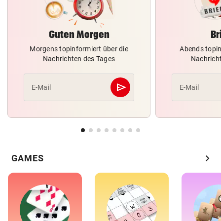
Guten Morgen
Br
Morgens topinformiert über die
Abends topin
Nachrichten des Tages
Nachrich
send
E-Mail
E-Mail
Abschicken
chevron_right
GAMES