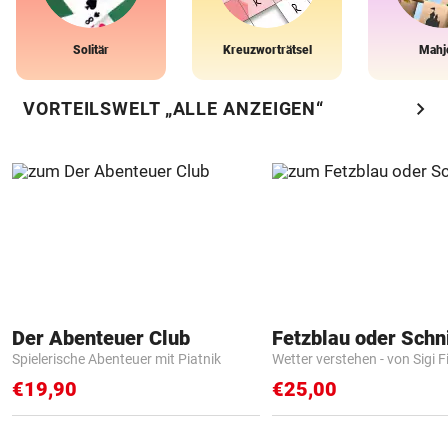
Solitär
Kreuzworträtsel
Mahj
chevron_right
VORTEILSWELT „ALLE ANZEIGEN“
Der Abenteuer Club
Fetzblau oder Schn
Spielerische Abenteuer mit Piatnik
Wetter verstehen - von Sigi F
€19,90
€25,00