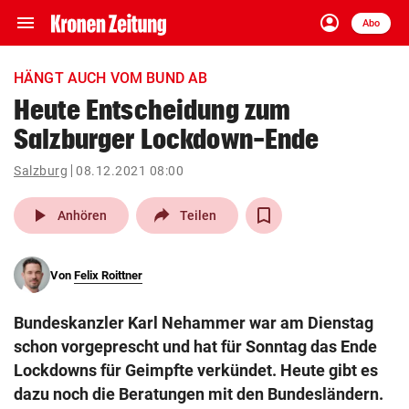
menu
account_circle
Navigation
Anmelden
Abo
close
Schließen
ein-/ausklappen
HÄNGT AUCH VOM BUND AB
Abonnieren
Heute Entscheidung zum
Salzburger Lockdown-Ende
account_circle
arrow_right
Anmelden
Salzburg
08.12.2021 08:00
pin_drop
arrow_right
Bundesland auswäh
Wien
play_arrow
Anhören
Teilen
bookmark
Merkliste
Von
Felix Roittner
Suchbegriff
search
Bundeskanzler Karl Nehammer war am Dienstag
eingeben
schon vorgeprescht und hat für Sonntag das Ende
Lockdowns für Geimpfte verkündet. Heute gibt es
dazu noch die Beratungen mit den Bundesländern.