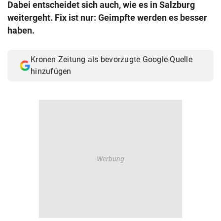
Dabei entscheidet sich auch, wie es in Salzburg
© Krone Multimedia GmbH & Co KG 2026
weitergeht. Fix ist nur: Geimpfte werden es besser
Muthgasse 2, 1190 Wien
haben.
Kronen Zeitung als bevorzugte Google-Quelle
hinzufügen