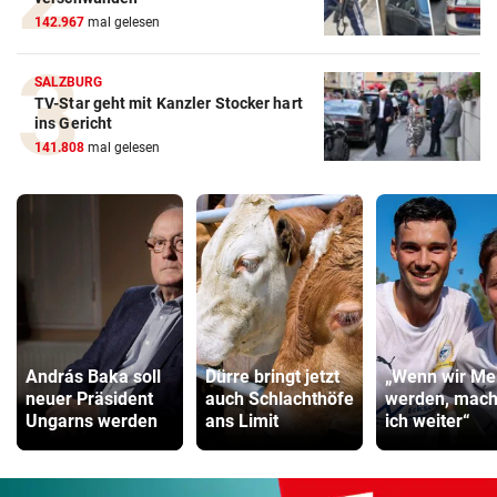
142.967
mal gelesen
SALZBURG
TV-Star geht mit Kanzler Stocker hart
ins Gericht
141.808
mal gelesen
András Baka soll
Dürre bringt jetzt
„Wenn wir Mei
neuer Präsident
auch Schlachthöfe
werden, mac
Ungarns werden
ans Limit
ich weiter“