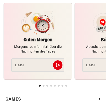
Guten Morgen
Br
Morgens topinformiert über die
Abends topin
Nachrichten des Tages
Nachrich
send
E-Mail
E-Mail
Abschicken
chevron_right
GAMES