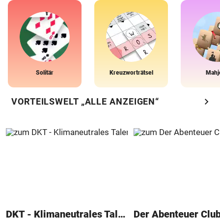
Solitär
Kreuzworträtsel
Mahj
chevron_right
VORTEILSWELT „ALLE ANZEIGEN“
DKT - Klimaneutrales Talent
Der Abenteuer Clu