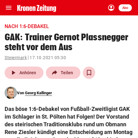
menu
account_circle
Navigation
Anmelden
Abo
close
Schließen
ein-/ausklappen
NACH 1:6-DEBAKEL
Abonnieren
GAK: Trainer Gernot Plassnegger
steht vor dem Aus
account_circle
arrow_right
Anmelden
Steiermark
17.10.2021 05:30
pin_drop
arrow_right
Bundesland auswäh
Wien
play_arrow
Anhören
Teilen
bookmark
Merkliste
Von
Georg Kallinger
Suchbegriff
search
Das böse 1:6-Debakel von Fußball-Zweitligist GAK
eingeben
im Schlager in St. Pölten hat Folgen! Der Vorstand
des steirischen Traditionsklubs rund um Obmann
Rene Ziesler kündigt eine Entscheidung am Montag