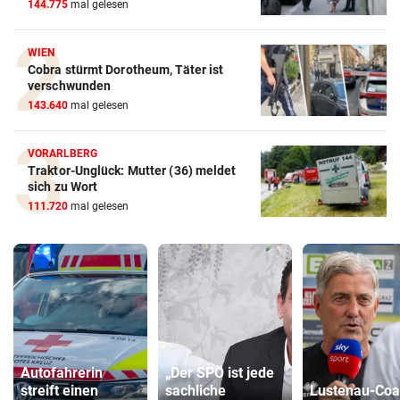
144.775
mal gelesen
WIEN
Cobra stürmt Dorotheum, Täter ist
verschwunden
143.640
mal gelesen
VORARLBERG
Traktor-Unglück: Mutter (36) meldet
sich zu Wort
111.720
mal gelesen
Autofahrerin
„Der SPÖ ist jede
streift einen
sachliche
Lustenau-Coa