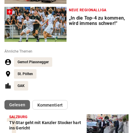
NEUE REGIONALLIGA
„In die Top-4 zu kommen,
wird immens schwer!“
Ähnliche Themen
Gernot Plassnegger
St. Pölten
GAK
(ausgewählt)
Gelesen
Kommentiert
SALZBURG
TV-Star geht mit Kanzler Stocker hart
ins Gericht