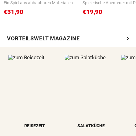
Ein Spiel aus abbaubaren Materialien
Spielerische Abenteuer mit P
€31,90
€19,90
chevron_right
VORTEILSWELT MAGAZINE
REISEZEIT
SALATKÜCHE