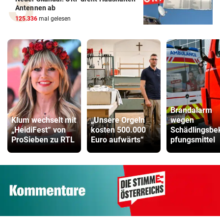
Antennen ab
125.336
mal gelesen
Brandalarm
Klum wechselt mit
„Unsere Orgeln
wegen
„HeidiFest“ von
kosten 500.000
Schädlingsb
ProSieben zu RTL
Euro aufwärts“
pfungsmittel