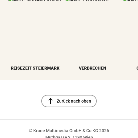
REISEZEIT STEIERMARK
VERBRECHEN
north
Zurück nach oben
© Krone Multimedia GmbH & Co KG 2026
Muthgasse 2, 1190 Wien