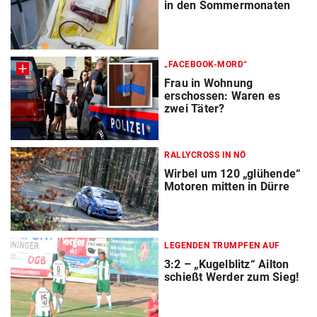
in den Sommermonaten
„FACEBOOK-MORD“
Frau in Wohnung
erschossen: Waren es
zwei Täter?
RALLYCROSS IN NÖ
Wirbel um 120 „glühende“
Motoren mitten in Dürre
LEGENDEN TRUMPFEN AUF
3:2 – „Kugelblitz“ Ailton
schießt Werder zum Sieg!