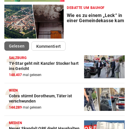
DEBATTE UM BAUHOF
Wie es zu einem „Leck“ in
einer Gemeindekasse kam
(ausgewählt)
Gelesen
Kommentiert
SALZBURG
TV-Star geht mit Kanzler Stocker hart
ins Gericht
148.407
mal gelesen
WIEN
Cobra stürmt Dorotheum, Täter ist
verschwunden
144.289
mal gelesen
MEDIEN
Neuer Skandal! ORF dreht Haushalten