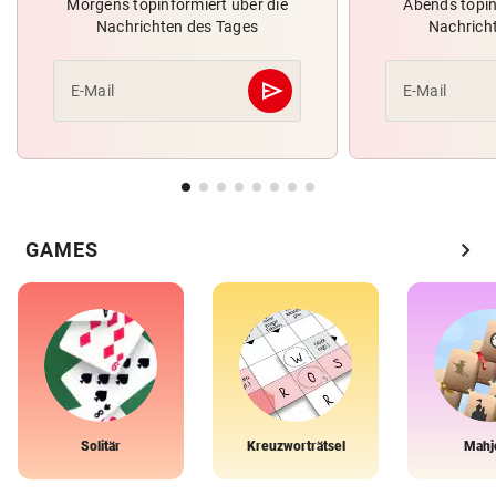
Morgens topinformiert über die
Abends topin
Nachrichten des Tages
Nachrich
send
E-Mail
E-Mail
Abschicken
chevron_right
GAMES
Solitär
Kreuzworträtsel
Mahj