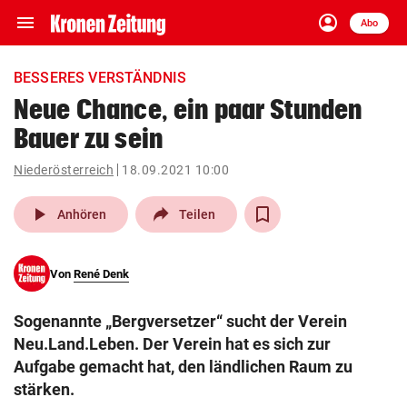
menu
account_circle
Navigation
Anmelden
Abo
close
Schließen
ein-/ausklappen
BESSERES VERSTÄNDNIS
Abonnieren
Neue Chance, ein paar Stunden
Bauer zu sein
account_circle
arrow_right
Anmelden
Niederösterreich
18.09.2021 10:00
pin_drop
arrow_right
Bundesland auswäh
Wien
play_arrow
Anhören
Teilen
bookmark
Merkliste
Von
René Denk
Suchbegriff
search
Sogenannte „Bergversetzer“ sucht der Verein
eingeben
Neu.Land.Leben. Der Verein hat es sich zur
Aufgabe gemacht hat, den ländlichen Raum zu
stärken.