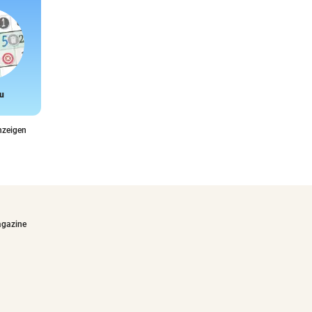
u
Snake
nzeigen
agazine