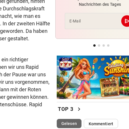
iel gefunden, hinten
Nachrichten des Tages
Red Bull Salzburg hat neuen
ne Durchschlagskraft
Tormann gefunden
macht, wie man es
se
E-Mail
In der zweiten Hälfte
BEI RONALDINHO-BESUCH
geste
er geworden. Da haben
Nächster Brasilien-Star ko
er gestaltet.
den Wörthersee
DANK MEGA-ABLÖSE
geste
 ein richtiger
Ex-Salzburg-Coach überni
Premier-League-Klub
ben wir uns Rapid
ch der Pause war uns
 wir uns vorgenommen,
dann mit der Roten
öher gewinnen können.
ttenschüsse. Rapid
chevron_right
TOP 3
(ausgewählt)
Gelesen
Kommentiert