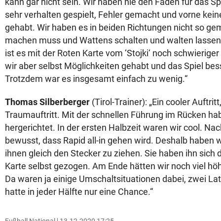
kann gar nicht sein. Wir haben nie den Faden für das Sp
sehr verhalten gespielt, Fehler gemacht und vorne kei
gehabt. Wir haben es in beiden Richtungen nicht so ge
machen muss und Wattens schalten und walten lassen. 
ist es mit der Roten Karte vom ‘Stojki‘ noch schwierig
wir aber selbst Möglichkeiten gehabt und das Spiel bess
Trotzdem war es insgesamt einfach zu wenig.“
Thomas Silberberger
(Tirol-Trainer): „Ein cooler Auftritt,
Traumauftritt. Mit der schnellen Führung im Rücken ha
hergerichtet. In der ersten Halbzeit waren wir cool. Na
bewusst, dass Rapid all-in gehen wird. Deshalb haben
ihnen gleich den Stecker zu ziehen. Sie haben ihn sich 
Karte selbst gezogen. Am Ende hätten wir noch viel h
Da waren ja einige Umschaltsituationen dabei, zwei La
hatte in jeder Hälfte nur eine Chance.“