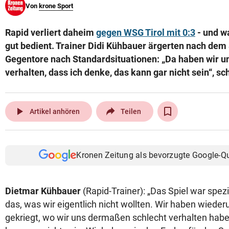
Von
krone Sport
© Krone Multimedia GmbH & Co KG 2026
Muthgasse 2, 1190 Wien
Rapid verliert daheim
gegen WSG Tirol mit 0:3
- und w
gut bedient. Trainer Didi Kühbauer ärgerten nach dem 
Gegentore nach Standardsituationen: „Da haben wir 
verhalten, dass ich denke, das kann gar nicht sein“, sc
play_arrow
Artikel anhören
Teilen
Kronen Zeitung als bevorzugte Google-Q
Dietmar Kühbauer
(Rapid-Trainer): „Das Spiel war spezi
das, was wir eigentlich nicht wollten. Wir haben wiede
gekriegt, wo wir uns dermaßen schlecht verhalten habe