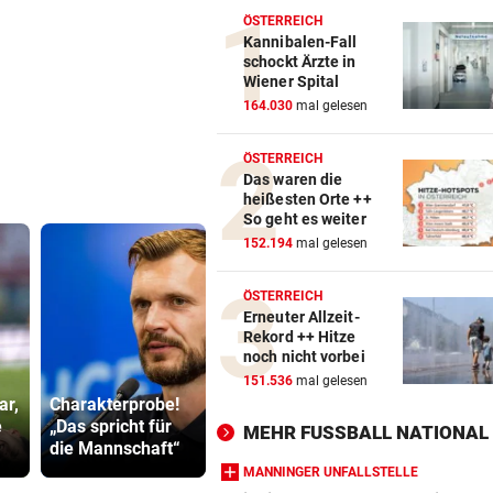
ÖSTERREICH
Kannibalen-Fall
schockt Ärzte in
Wiener Spital
164.030
mal gelesen
ÖSTERREICH
Das waren die
heißesten Orte ++
So geht es weiter
152.194
mal gelesen
ÖSTERREICH
Erneuter Allzeit-
Rekord ++ Hitze
noch nicht vorbei
Gluthitze ++
Abhöraffär
151.536
mal gelesen
ar,
Charakterprobe!
Spanien streitet
Ermittlung
e
„Das spricht für
über junge
gegen ORF
MEHR FUSSBALL NATIONAL
die Mannschaft“
Migranten
Stiftungsra
MANNINGER UNFALLSTELLE