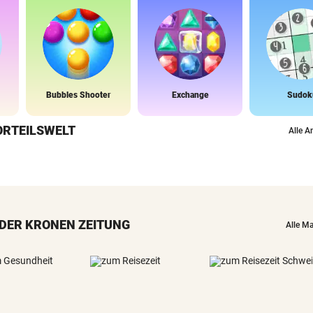
Bubbles Shooter
Exchange
Sudok
ORTEILSWELT
Alle A
DER KRONEN ZEITUNG
Alle M