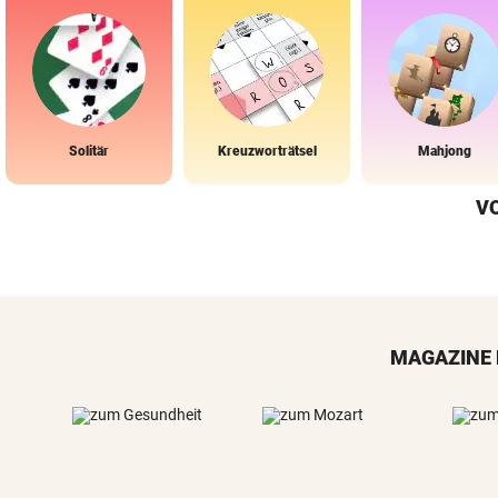
Solitär
Kreuzworträtsel
Mahjong
V
MAGAZINE 