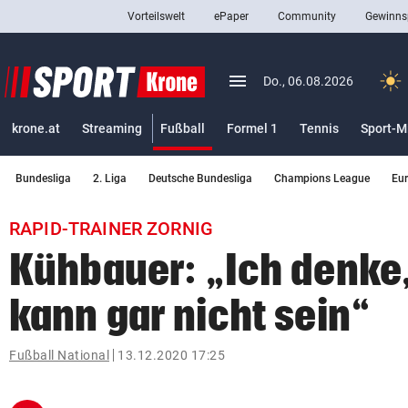
Vorteilswelt
ePaper
Community
Gewinns
close
Schließen
menu
Menü aufklappen
Do., 06.08.2026
Abonnieren
(ausgewählt)
krone.at
Streaming
Fußball
Formel 1
Tennis
Sport-M
account_circle
arrow_right
Anmelden
Bundesliga
2. Liga
Deutsche Bundesliga
Champions League
Eu
pin_drop
arrow_right
Bundesland auswäh
Wien
RAPID-TRAINER ZORNIG
bookmark
Merkliste
Kühbauer: „Ich denke
kann gar nicht sein“
Suchbegriff
search
eingeben
Fußball National
13.12.2020 17:25