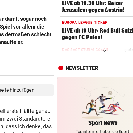
LIVE ab 19.30 Uhr: Beitar
Jerusalem gegen Austria!
ar damit sogar noch
EUROPA-LEAGUE-TICKER
Spiel vor allem die
LIVE ab 19 Uhr: Red Bull Sal
uns dermaßen schlecht
gegen FC Pafos!
hnaufte er.
DAS SAGT STURM-COACH
geste
Charakterprobe! „Das sprich
die Mannschaft“
NEWSLETTER
WIEDERHOLUNGSTÄTER
geste
Nach Eklat: Sperre gegen S
uelle hinzufügen
Eto‘o aufgehoben
CHAMPIONS-LEAGUE-QUALI
geste
ell erste Hälfte genau
Sturm Graz bei Fenerbahce
rum zwei Standardtore
Istanbul ohne Chance
Sport News
n, dass ich denke, das
Topinformiert über die Sport-
FRÜCHTL „NEUER ZWEIER“
geste