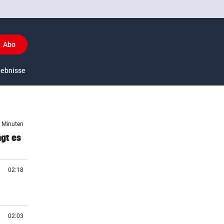
Abo
y
gebnisse
US-Sport
2 Minuten
ngt es
02:18
02:03