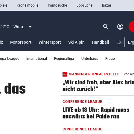
piele
Krone mobile
Immosuche
Jobsuche
Bazar
search
account_circle
Menü aufklappen
Suchen
27°C
Wien
ix
Motorsport
Wintersport
Ski Alpin
Handball
Eishocke
Er
ropa League
International
Regionalliga
Unterhaus
Frauen
len
MANNINGER UNFALLSTELLE
vor 4
„Wir sind froh, aber Alex bri
, das
nicht zurück!“
CONFERENCE LEAGUE
LIVE ab 18 Uhr: Rapid muss
auswärts bei Paide ran
CONFERENCE LEAGUE