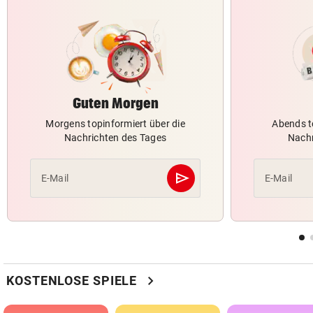
Guten Morgen
Morgens topinformiert über die
Abends t
Nachrichten des Tages
Nachr
send
E-Mail
E-Mail
Abschicken
chevron_right
KOSTENLOSE SPIELE