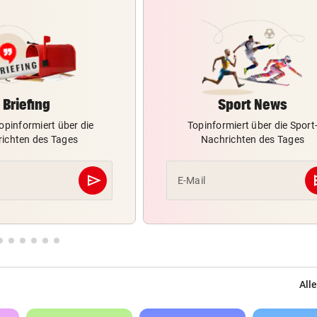
Briefing
Sport News
opinformiert über die
Topinformiert über die Sport
ichten des Tages
Nachrichten des Tages
send
s
E-Mail
Abschicken
Alle