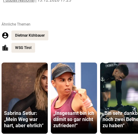
Fußball National
13.12.2020 17:25
Ähnliche Themen
Dietmar Kühbauer
WSG Tirol
Sabrina Setlur:
„Insgesamt bin ich
„Bin sehr dankb
„Mein Weg war
damit so gar nicht
noch zwei Bein
hart, aber ehrlich“
zufrieden!“
zu haben“