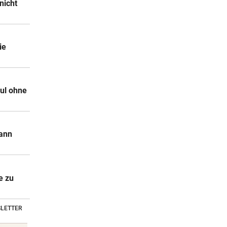
nicht
ie
ul ohne
mann
e zu
LETTER