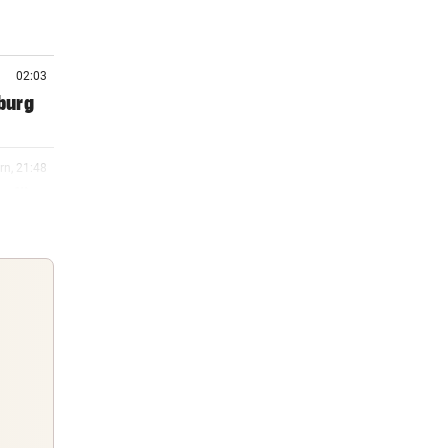
02:03
zburg
rn, 21:48
t für
rn, 20:38
amuel
rn, 19:58
Guten Morgen
Morgens topinformiert über die
rn, 19:30