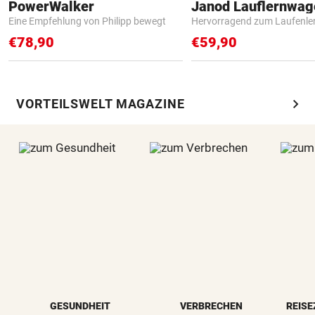
PowerWalker
Janod Lauflernwa
Eine Empfehlung von Philipp bewegt
Hervorragend zum Laufenle
€78,90
€59,90
chevron_right
VORTEILSWELT MAGAZINE
GESUNDHEIT
VERBRECHEN
REISE