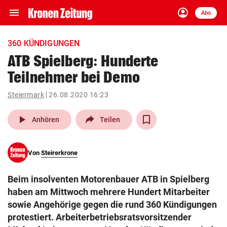
menu
account_circle
Navigation
Anmelden
Abo
close
Schließen
ein-/ausklappen
360 KÜNDIGUNGEN
Abonnieren
ATB Spielberg: Hunderte
Teilnehmer bei Demo
account_circle
arrow_right
Anmelden
Steiermark
26.08.2020 16:23
pin_drop
arrow_right
Bundesland auswäh
Wien
play_arrow
Anhören
Teilen
bookmark
Merkliste
Von
Steirerkrone
Suchbegriff
search
Beim insolventen Motorenbauer ATB in Spielberg
eingeben
haben am Mittwoch mehrere Hundert Mitarbeiter
sowie Angehörige gegen die rund 360 Kündigungen
protestiert. Arbeiterbetriebsratsvorsitzender