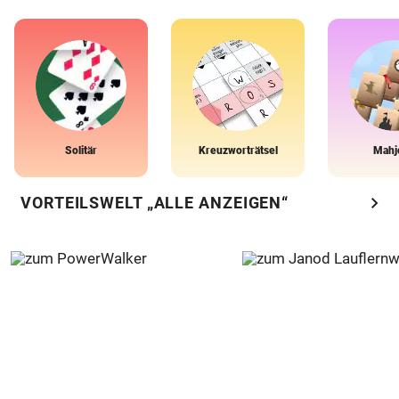
Solitär
Kreuzworträtsel
Mahj
chevron_right
VORTEILSWELT „ALLE ANZEIGEN“