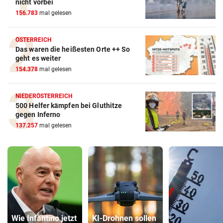
nicht vorbei
156.783
mal gelesen
ÖSTERREICH
Das waren die heißesten Orte ++ So
geht es weiter
154.378
mal gelesen
NIEDERÖSTERREICH
500 Helfer kämpfen bei Gluthitze
gegen Inferno
137.257
mal gelesen
Wie Infantino jetzt
KI-Drohnen sollen