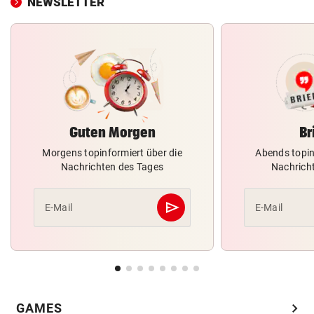
NEWSLETTER
Guten Morgen
Br
Morgens topinformiert über die
Abends topin
Nachrichten des Tages
Nachrich
send
E-Mail
E-Mail
Abschicken
chevron_right
GAMES