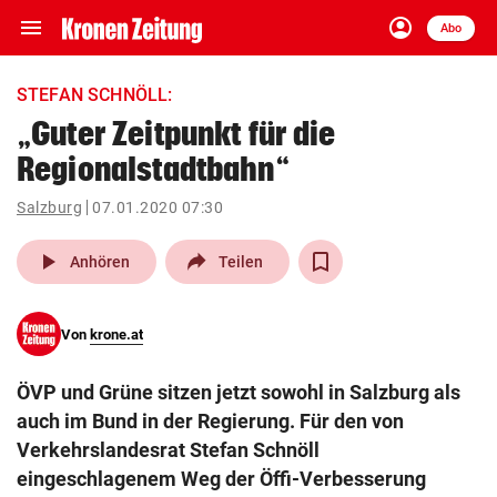
menu
account_circle
Navigation
Anmelden
Abo
close
Schließen
ein-/ausklappen
STEFAN SCHNÖLL:
Abonnieren
„Guter Zeitpunkt für die
Regionalstadtbahn“
account_circle
arrow_right
Anmelden
Salzburg
07.01.2020 07:30
pin_drop
arrow_right
Bundesland auswäh
Wien
play_arrow
Anhören
Teilen
bookmark
Merkliste
Von
krone.at
Suchbegriff
search
ÖVP und Grüne sitzen jetzt sowohl in Salzburg als
eingeben
auch im Bund in der Regierung. Für den von
Verkehrslandesrat Stefan Schnöll
eingeschlagenem Weg der Öffi-Verbesserung