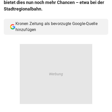
bietet dies nun noch mehr Chancen – etwa bei der
© Krone Multimedia GmbH & Co KG 2026
Stadtregionalbahn.
Muthgasse 2, 1190 Wien
Kronen Zeitung als bevorzugte Google-Quelle
hinzufügen