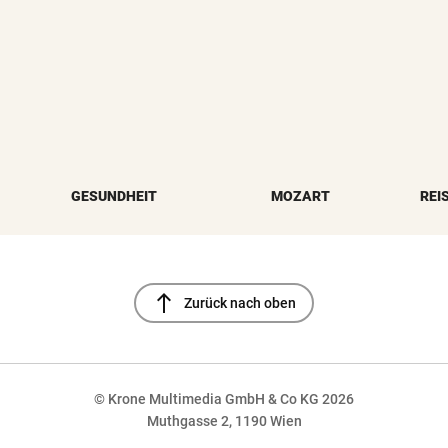
GESUNDHEIT
MOZART
REI
north
Zurück nach oben
© Krone Multimedia GmbH & Co KG 2026
Muthgasse 2, 1190 Wien