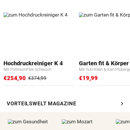
Hochdruckreiniger K 4
Garten fit & Körper 
Mit PremiumFlex-Schlauch
Mit Toni Klein & Karl Ploberg
€254,90
€19,99
€374,99
chevron_right
VORTEILSWELT MAGAZINE