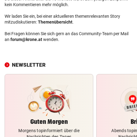
kein Kommentieren mehr möglich.
Wir laden Sie ein, bei einer aktuelleren themenrelevanten Story
mitzudiskutieren:
Themenübersicht
.
Bei Fragen können Sie sich gern an das Community-Team per Mail
an
forum@krone.at
wenden.
NEWSLETTER
Guten Morgen
Br
Morgens topinformiert über die
Abends topin
Nachrichten des Tages
Nachrich