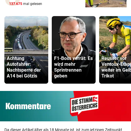
137.675
mal gelesen
Achtung
F1-Boss verrät: Es
Reusser vor
Autofahrer:
wird mehr
Ventoux-Etap
Nachtsperre der
Sprintrennen
weiter im Gel
A14 bei Götzis
geben
Trikot
Da dieser Artikel älter als 18 Monate ist, ist zum jetzigen Zeitpunkt