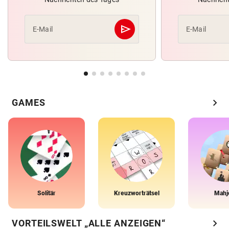
send
E-Mail
E-Mail
Abschicken
chevron_right
GAMES
Solitär
Kreuzworträtsel
Mahj
chevron_right
VORTEILSWELT „ALLE ANZEIGEN“