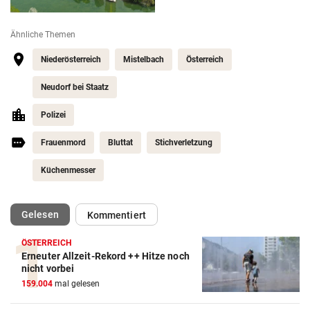
Ähnliche Themen
Niederösterreich
Mistelbach
Österreich
Neudorf bei Staatz
Polizei
Frauenmord
Bluttat
Stichverletzung
Küchenmesser
(ausgewählt)
Gelesen
Kommentiert
ÖSTERREICH
Erneuter Allzeit-Rekord ++ Hitze noch
nicht vorbei
159.004
mal gelesen