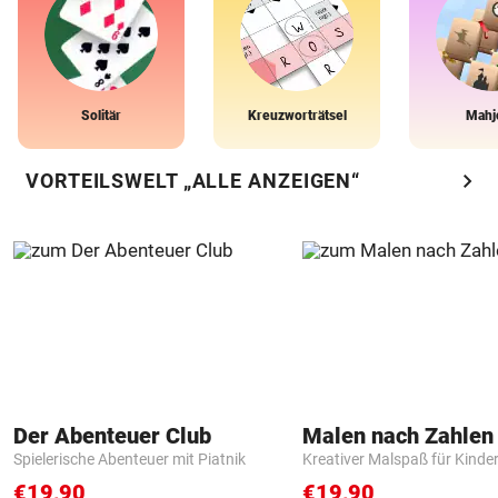
Solitär
Kreuzworträtsel
Mahj
chevron_right
VORTEILSWELT „ALLE ANZEIGEN“
Der Abenteuer Club
Spielerische Abenteuer mit Piatnik
Kreativer Malspaß für Kinde
€19,90
€19,90