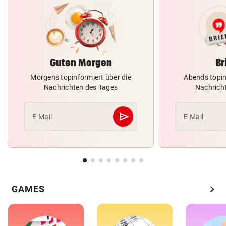
Guten Morgen
Br
Morgens topinformiert über die
Abends topin
Nachrichten des Tages
Nachrich
send
E-Mail
E-Mail
Abschicken
chevron_right
GAMES