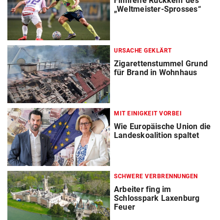
Filmreife Rückkehr des
„Weltmeister-Sprosses“
URSACHE GEKLÄRT
Zigarettenstummel Grund
für Brand in Wohnhaus
MIT EINIGKEIT VORBEI
Wie Europäische Union die
Landeskoalition spaltet
SCHWERE VERBRENNUNGEN
Arbeiter fing im
Schlosspark Laxenburg
Feuer