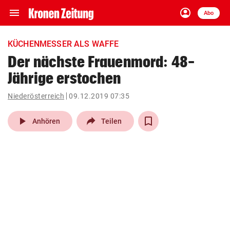
menu
account_circle
Navigation
Anmelden
Abo
close
Schließen
ein-/ausklappen
KÜCHENMESSER ALS WAFFE
Abonnieren
Der nächste Frauenmord: 48-
Jährige erstochen
account_circle
arrow_right
Anmelden
Niederösterreich
09.12.2019 07:35
pin_drop
arrow_right
Bundesland auswäh
Wien
play_arrow
Anhören
Teilen
bookmark
Merkliste
Suchbegriff
search
eingeben