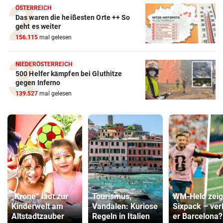
ÖSTERREICH
Das waren die heißesten Orte ++ So
geht es weiter
156.115
mal gelesen
NIEDERÖSTERREICH
500 Helfer kämpfen bei Gluthitze
gegen Inferno
139.527
mal gelesen
„Krone“ lädt zur
Tourismus,
WM-Held zeig
Kinderwelt am
Vandalen: Kuriose
Sixpack – ver
Altstadtzauber
Regeln in Italien
er Barcelona?