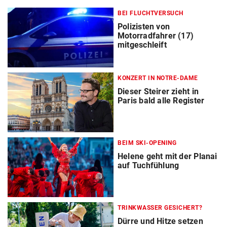
BEI FLUCHTVERSUCH
Polizisten von
Motorradfahrer (17)
mitgeschleift
KONZERT IN NOTRE-DAME
Dieser Steirer zieht in
Paris bald alle Register
BEIM SKI-OPENING
Helene geht mit der Planai
auf Tuchfühlung
TRINKWASSER GESICHERT?
Dürre und Hitze setzen