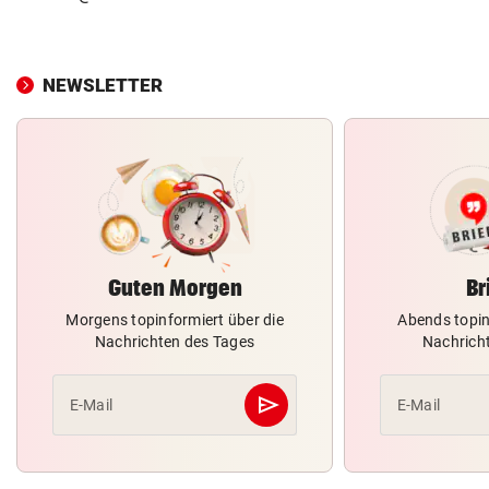
NEWSLETTER
Guten Morgen
Br
Morgens topinformiert über die
Abends topin
Nachrichten des Tages
Nachrich
send
E-Mail
E-Mail
Abschicken