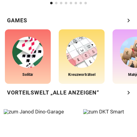
chevron_right
GAMES
Solitär
Kreuzworträtsel
Mahj
chevron_right
VORTEILSWELT „ALLE ANZEIGEN“