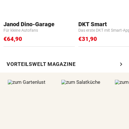
Janod Dino-Garage
DKT Smart
Für kleine Autofans
Das erste DKT mit Smart-Ap
€64,90
€31,90
chevron_right
VORTEILSWELT MAGAZINE