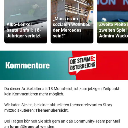
„Muss es im
Alko-Lenker
sozialen Wohnbau
Zweite Pleite
baute Unfall: 18-
der Mercedes
zweiten Spiel 
Jähriger verletzt
sein?“
Admira Wack
Da dieser Artikel älter als 18 Monate ist, ist zum jetzigen Zeitpunkt
kein Kommentieren mehr möglich.
Wir laden Sie ein, bei einer aktuelleren themenrelevanten Story
mitzudiskutieren:
Themenübersicht
.
Bei Fragen können Sie sich gern an das Community-Team per Mail
an
forum@krone.at
wenden.