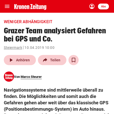
menu
account_circle
Navigation
Anmelden
Abo
close
Schließen
ein-/ausklappen
WENIGER ABHÄNGIGKEIT
Abonnieren
Grazer Team analysiert Gefahren
bei GPS und Co.
account_circle
arrow_right
Anmelden
Steiermark
10.04.2019 10:00
pin_drop
arrow_right
Bundesland auswäh
Wien
play_arrow
Anhören
Teilen
bookmark
Merkliste
Von
Marco Steurer
Suchbegriff
search
Navigationssysteme sind mittlerweile überall zu
eingeben
finden. Die Möglichkeiten und somit auch die
Gefahren gehen aber weit über das klassische GPS
(Positionsbestimmungs-System) im Auto hinaus.