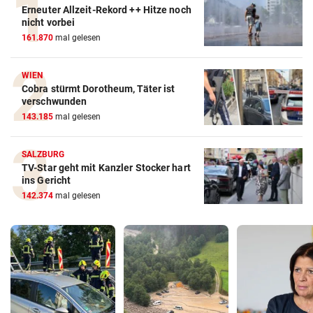
Erneuter Allzeit-Rekord ++ Hitze noch
nicht vorbei
161.870
mal gelesen
WIEN
Cobra stürmt Dorotheum, Täter ist
verschwunden
143.185
mal gelesen
SALZBURG
TV-Star geht mit Kanzler Stocker hart
ins Gericht
142.374
mal gelesen