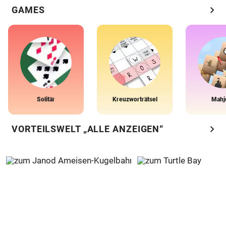
chevron_right
GAMES
Solitär
Kreuzworträtsel
Mahj
chevron_right
VORTEILSWELT „ALLE ANZEIGEN“