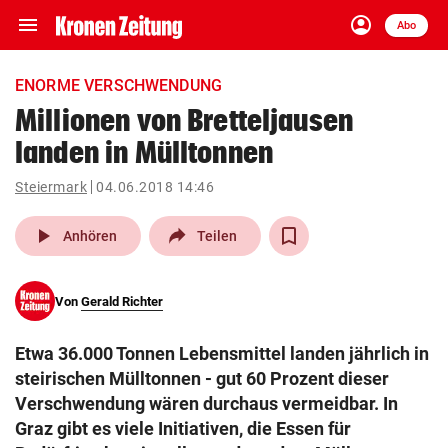
menu
account_circle
Navigation
Anmelden
Abo
close
Schließen
ein-/ausklappen
ENORME VERSCHWENDUNG
Abonnieren
Millionen von Bretteljausen
landen in Mülltonnen
account_circle
arrow_right
Anmelden
Steiermark
04.06.2018 14:46
pin_drop
arrow_right
Bundesland auswäh
Wien
play_arrow
Anhören
Teilen
bookmark
Merkliste
Von
Gerald Richter
Suchbegriff
search
Etwa 36.000 Tonnen Lebensmittel landen jährlich in
eingeben
steirischen Mülltonnen - gut 60 Prozent dieser
Verschwendung wären durchaus vermeidbar. In
Graz gibt es viele Initiativen, die Essen für