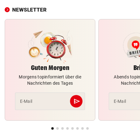
NEWSLETTER
Guten Morgen
Br
Morgens topinformiert über die
Abends topin
Nachrichten des Tages
Nachrich
send
E-Mail
E-Mail
Abschicken