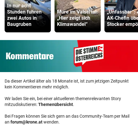
In nur acht
Stunden fuhren
Mure im Valsertal:
„Unfassbar“:
zwei Autos in
„Hier zeigt sich
AK-Chefin üb
Baugruben
Klimawandel“
Stocker empö
Da dieser Artikel älter als 18 Monate ist, ist zum jetzigen Zeitpunkt
kein Kommentieren mehr möglich.
Wir laden Sie ein, bei einer aktuelleren themenrelevanten Story
mitzudiskutieren:
Themenübersicht
.
Bei Fragen können Sie sich gern an das Community-Team per Mail
an
forum@krone.at
wenden.