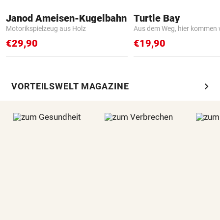
Janod Ameisen-Kugelbahn
Turtle Bay
Motorikspielzeug aus Holz
Aus dem Weg, hier kommen w
€29,90
€19,90
chevron_right
VORTEILSWELT MAGAZINE