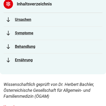
signpost
Inhaltsverzeichnis
south
Ursachen
south
Symptome
south
Behandlung
south
Ernährung
Wissenschaftlich geprüft von Dr. Herbert Bachler,
Österreichische Gesellschaft für Allgemein- und
Familienmedizin (ÖGAM)