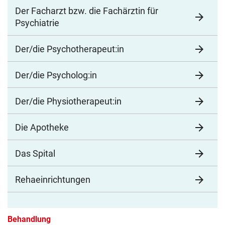
Der Facharzt bzw. die Fachärztin für
arrow_forward
Psychiatrie
arrow_forward
Der/die Psychotherapeut:in
arrow_forward
Der/die Psycholog:in
arrow_forward
Der/die Physiotherapeut:in
arrow_forward
Die Apotheke
arrow_forward
Das Spital
arrow_forward
Rehaeinrichtungen
Behandlung