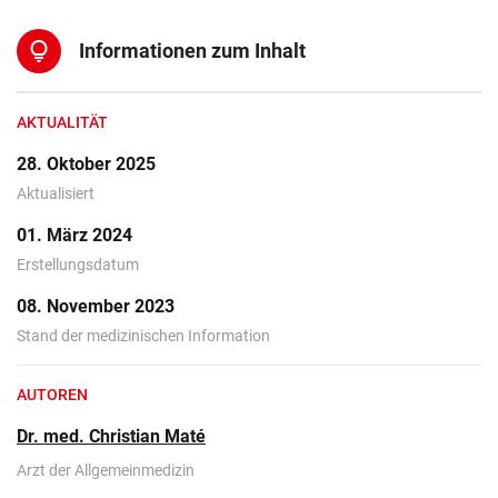
lightbulb
Informationen zum Inhalt
AKTUALITÄT
28. Oktober 2025
Aktualisiert
01. März 2024
Erstellungsdatum
08. November 2023
Stand der medizinischen Information
AUTOREN
Dr. med. Christian Maté
Arzt der Allgemeinmedizin