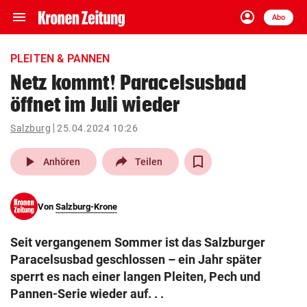
menu
account_circle
Navigation
Anmelden
Abo
close
Schließen
ein-/ausklappen
PLEITEN & PANNEN
Abonnieren
Netz kommt! Paracelsusbad
öffnet im Juli wieder
account_circle
arrow_right
Anmelden
Salzburg
25.04.2024 10:26
pin_drop
arrow_right
Bundesland auswäh
Wien
play_arrow
Anhören
Teilen
bookmark
Merkliste
Von
Salzburg-Krone
Suchbegriff
search
Seit vergangenem Sommer ist das Salzburger
eingeben
Paracelsusbad geschlossen – ein Jahr später
sperrt es nach einer langen Pleiten, Pech und
Pannen-Serie wieder auf. . .