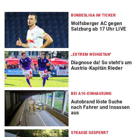
BUNDESLIGA IM TICKER
Wolfsberger AC gegen
Salzburg ab 17 Uhr LIVE
„EXTREM WEHGETAN“
Diagnose da! So steht‘s um
Austria-Kapitän Rieder
BEI A10-EINHAUSUNG
Autobrand löste Suche
nach Fahrer und Insassen
aus
STRASSE GESPERRT