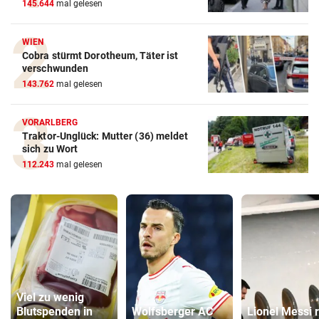
145.644
mal gelesen
WIEN
Cobra stürmt Dorotheum, Täter ist
verschwunden
143.762
mal gelesen
VORARLBERG
Traktor-Unglück: Mutter (36) meldet
sich zu Wort
112.243
mal gelesen
Viel zu wenig
Blutspenden in
Wolfsberger AC
Lionel Messi r