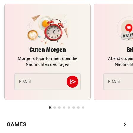
Guten Morgen
Br
Morgens topinformiert über die
Abends topin
Nachrichten des Tages
Nachrich
send
E-Mail
E-Mail
Abschicken
chevron_right
GAMES