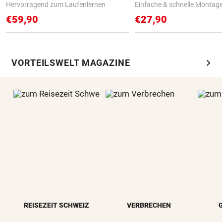
Hervorragend zum Laufenlernen
Einfache & schnelle Montag
€59,90
€27,90
chevron_right
VORTEILSWELT MAGAZINE
REISEZEIT SCHWEIZ
VERBRECHEN