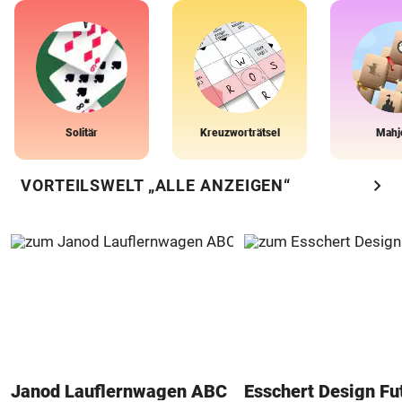
Solitär
Kreuzworträtsel
Mahj
chevron_right
VORTEILSWELT „ALLE ANZEIGEN“
Janod Lauflernwagen ABC