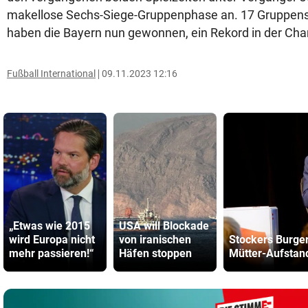
makellose Sechs-Siege-Gruppenphase an. 17 Gruppensp
haben die Bayern nun gewonnen, ein Rekord in der Ch
Fußball International
09.11.2023 12:16
„Etwas wie 2015
USA will Blockade
wird Europa nicht
von iranischen
Stockers Burger
mehr passieren!“
Häfen stoppen
Mütter-Aufstan