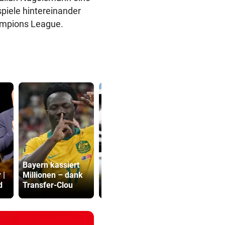
iele hintereinander
ampions League.
Bayern kassiert
Steirer (68) hatte
Sager wirkt
 |
Millionen – dank
zehn Kilogramm
Mütter-Auf
d
Transfer-Clou
Kokain im Koffer
gegen Kanz