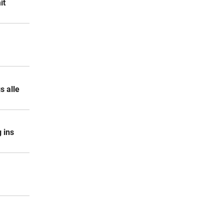
it
s alle
 ins