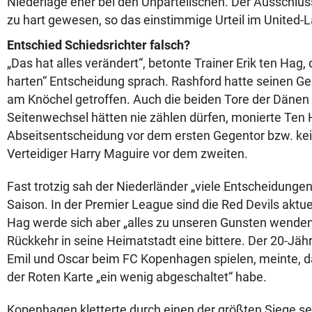
Niederlage eher bei den Unparteiischen. Der Ausschluss
zu hart gewesen, so das einstimmige Urteil im United-L
Entschied Schiedsrichter falsch?
„Das hat alles verändert“, betonte Trainer Erik ten Hag, 
harten“ Entscheidung sprach. Rashford hatte seinen Geg
am Knöchel getroffen. Auch die beiden Tore der Dänen
Seitenwechsel hätten nie zählen dürfen, monierte Ten H
Abseitsentscheidung vor dem ersten Gegentor bzw. ke
Verteidiger Harry Maguire vor dem zweiten.
Fast trotzig sah der Niederländer „viele Entscheidungen
Saison. In der Premier League sind die Red Devils aktue
Hag werde sich aber „alles zu unseren Gunsten wenden“
Rückkehr in seine Heimatstadt eine bittere. Der 20-Jäh
Emil und Oscar beim FC Kopenhagen spielen, meinte, 
der Roten Karte „ein wenig abgeschaltet“ habe.
Kopenhagen kletterte durch einen der größten Siege se