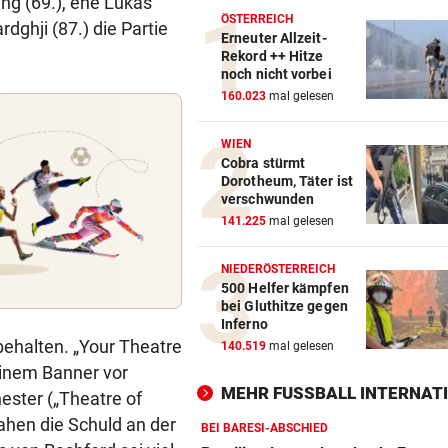
ng (69.), ehe Lukas
ÖSTERREICH
dghji (87.) die Partie
Erneuter Allzeit-
Rekord ++ Hitze
noch nicht vorbei
160.023
mal gelesen
WIEN
Cobra stürmt
Dorotheum, Täter ist
verschwunden
141.225
mal gelesen
NIEDERÖSTERREICH
500 Helfer kämpfen
bei Gluthitze gegen
Inferno
ehalten. „Your Theatre
140.519
mal gelesen
einem Banner vor
MEHR FUSSBALL INTERNATI
ester („Theatre of
ahen die Schuld an der
BEI BARESI-ABSCHIED