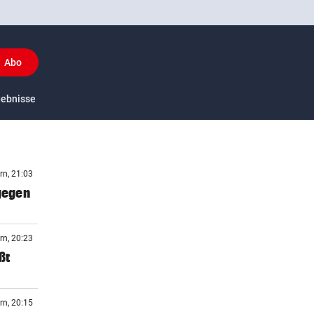
Abo
y
gebnisse
US-Sport
rn, 21:03
 gegen
rn, 20:23
ßt
rn, 20:15