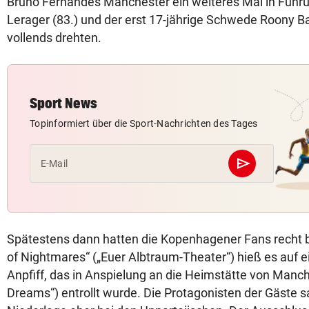
Bruno Fernandes Manchester ein weiteres Mal in Führu
Lerager (83.) und der erst 17-jährige Schwede Roony Bar
vollends drehten.
Sport News
Topinformiert über die Sport-Nachrichten des Tages
send
E-Mail
Abschicken
Spätestens dann hatten die Kopenhagener Fans recht b
of Nightmares“ („Euer Albtraum-Theater“) hieß es auf 
Anpfiff, das in Anspielung an die Heimstätte von Manch
Dreams“) entrollt wurde. Die Protagonisten der Gäste s