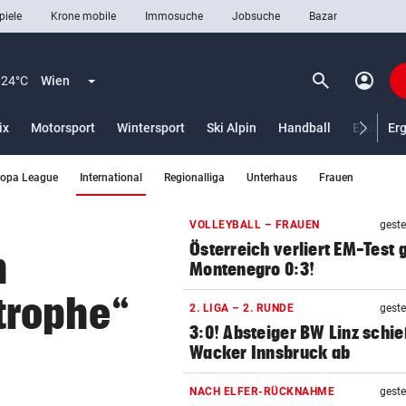
piele
Krone mobile
Immosuche
Jobsuche
Bazar
search
account_circle
Menü aufklappen
Suchen
24°C
Wien
ix
Motorsport
Wintersport
Ski Alpin
Handball
Eishocke
Er
(ausgewählt)
ropa League
International
Regionalliga
Unterhaus
Frauen
len
VOLLEYBALL – FRAUEN
geste
Österreich verliert EM-Test
h
Montenegro 0:3!
trophe“
2. LIGA – 2. RUNDE
geste
3:0! Absteiger BW Linz schie
Wacker Innsbruck ab
NACH ELFER-RÜCKNAHME
geste