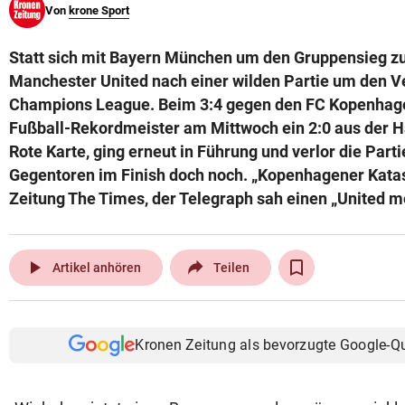
Von
krone Sport
© Krone Multimedia GmbH & Co KG 2026
Muthgasse 2, 1190 Wien
Statt sich mit Bayern München um den Gruppensieg zu 
Manchester United nach einer wilden Partie um den Ve
Champions League. Beim 3:4 gegen den FC Kopenhage
Fußball-Rekordmeister am Mittwoch ein 2:0 aus der H
Rote Karte, ging erneut in Führung und verlor die Part
Gegentoren im Finish doch noch. „Kopenhagener Katast
Zeitung The Times, der Telegraph sah einen „United m
play_arrow
Artikel anhören
Teilen
Kronen Zeitung als bevorzugte Google-Q