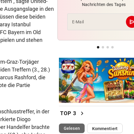
ttern“, sagte United-
Nachrichten des Tages
Hochgefühle dank Comebac
ie Ausgangslage in den
eines Kult-Sponsors
müssen diese beiden
se
E-Mail
aray Istanbul
LIEFERING VERLIERT
geste
 FC Bayern im Old
Enttäuschende Zweitliga-
Spielen und stehen
Rückkehr nach Grödig
2. LIGA – 2. RUNDE
geste
rm-Graz-Torjäger
Fehlstart komplett! Nächste 
für St. Pölten
en Treffern (3., 28.)
arcus Rashford, die
te die Partie
chlusstreffer, in der
chevron_right
TOP 3
rkierte Diogo
per Handelfer brachte
(ausgewählt)
Gelesen
Kommentiert