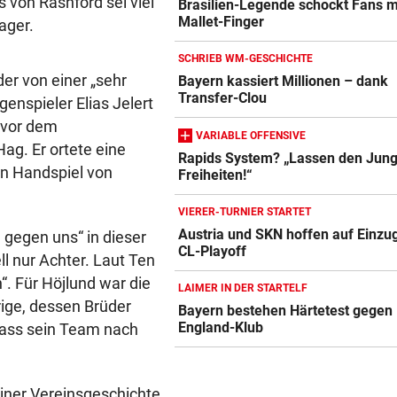
 von Rashford sei viel
Brasilien-Legende schockt Fans m
Mallet-Finger
ager.
SCHRIEB WM-GESCHICHTE
der von einer „sehr
Bayern kassiert Millionen – dank
Transfer-Clou
enspieler Elias Jelert
 vor dem
VARIABLE OFFENSIVE
ag. Er ortete eine
Rapids System? „Lassen den Jung
in Handspiel von
Freiheiten!“
VIERER-TURNIER STARTET
Austria und SKN hoffen auf Einzug
 gegen uns“ in dieser
CL-Playoff
ll nur Achter. Laut Ten
. Für Höjlund war die
LAIMER IN DER STARTELF
rige, dessen Brüder
Bayern bestehen Härtetest gegen
England-Klub
dass sein Team nach
iner Vereinsgeschichte