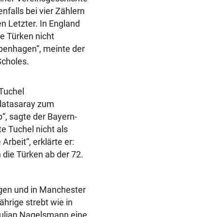
nfalls bei vier Zählern
en Letzter. In England
e Türken nicht
openhagen“, meinte der
Scholes.
Tuchel
alatasaray zum
“, sagte der Bayern-
 Tuchel nicht als
rbeit“, erklärte er:
 die Türken ab der 72.
gen und in Manchester
ährige strebt wie in
Julian Nagelsmann eine