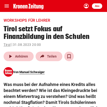
menu
account_circle
Navigation
Anmelden
Abo
close
Schließen
ein-/ausklappen
WORKSHOPS FÜR LEHRER
Abonnieren
Tirol setzt Fokus auf
Finanzbildung in den Schulen
account_circle
arrow_right
Anmelden
Tirol
31.08.2023 20:00
pin_drop
arrow_right
Bundesland auswäh
Wien
play_arrow
Anhören
Teilen
bookmark
Merkliste
Von
Manuel Schwaiger
Suchbegriff
search
Was muss bei der Aufnahme eines Kredits alles
eingeben
beachtet werden? Wie ist das Kleingedruckte bei
einem Mietvertrag zu verstehen? Und was heißt
nochmal Stagflation? Damit Tirols Schülerinnen