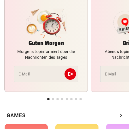
Guten Morgen
Br
Morgens topinformiert über die
Abends topin
Nachrichten des Tages
Nachrich
send
E-Mail
E-Mail
Abschicken
chevron_right
GAMES