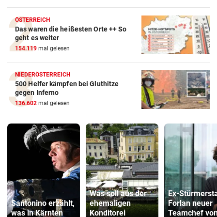
ÖSTERREICH
Das waren die heißesten Orte ++ So
geht es weiter
154.119
mal gelesen
NIEDERÖSTERREICH
500 Helfer kämpfen bei Gluthitze
gegen Inferno
136.602
mal gelesen
Was soll aus der
Ex-Stürmerst
Santonino erzählt,
ehemaligen
Forlan neuer
was in Kärnten
Konditorei
Teamchef vo