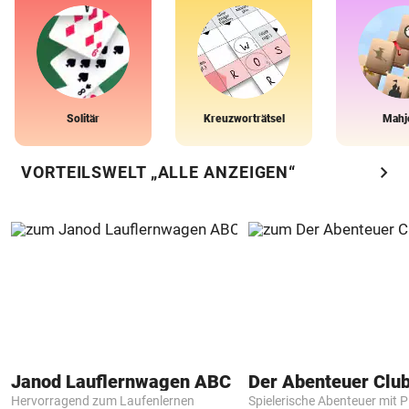
Solitär
Kreuzworträtsel
Mahj
chevron_right
VORTEILSWELT „ALLE ANZEIGEN“
Janod Lauflernwagen ABC
Der Abenteuer Clu
Hervorragend zum Laufenlernen
Spielerische Abenteuer mit P