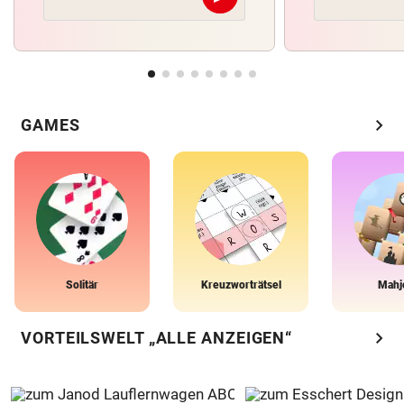
Abschicken
chevron_right
GAMES
Solitär
Kreuzworträtsel
Mahj
chevron_right
VORTEILSWELT „ALLE ANZEIGEN“