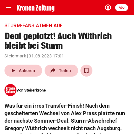
menu
account_circle
Navigation
Anmelden
Abo
close
Schließen
ein-/ausklappen
STURM-FANS ATMEN AUF
Abonnieren
Deal geplatzt! Auch Wüthrich
bleibt bei Sturm
account_circle
arrow_right
Anmelden
Steiermark
31.08.2023 17:01
pin_drop
arrow_right
Bundesland auswäh
Wien
play_arrow
Anhören
Teilen
bookmark
Merkliste
Von
Steirerkrone
Suchbegriff
search
Was für ein irres Transfer-Finish! Nach dem
eingeben
gescheiterten Wechsel von Alex Prass platzte nun
der nächste Sommer-Deal: Sturm-Abwehrchef
Gregory Wüthrich wechselt nicht nach Augsburg.