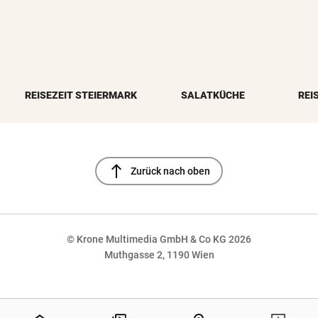
REISEZEIT STEIERMARK
SALATKÜCHE
REI
north
Zurück nach oben
© Krone Multimedia GmbH & Co KG 2026
Muthgasse 2, 1190 Wien
NaN%