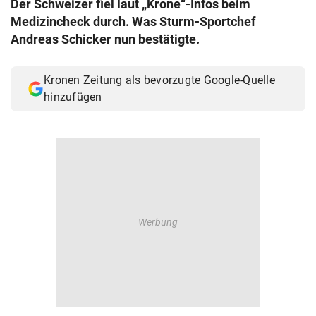
Der Schweizer fiel laut „Krone“-Infos beim
© Krone Multimedia GmbH & Co KG 2026
Medizincheck durch. Was Sturm-Sportchef
Muthgasse 2, 1190 Wien
Andreas Schicker nun bestätigte.
Kronen Zeitung als bevorzugte Google-Quelle
hinzufügen