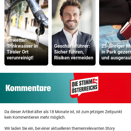
Unwetter:
Trinkwasser in
Geschäftsführer:
25-jähriger 
Tiroler Ort
Sicher führen,
in Park gezerr
verunreinigt!
Risiken vermeiden
und ausgerau
Da dieser Artikel älter als 18 Monate ist, ist zum jetzigen Zeitpunkt
kein Kommentieren mehr möglich.
Wir laden Sie ein, bei einer aktuelleren themenrelevanten Story