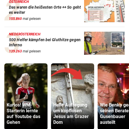
ÖSTERREICH
Das waren die heißesten Orte ++ So geht
es weiter
155.860
mal gelesen
NIEDERÖSTERREICH
500 Helfer kämpfen bei Gluthitze gegen
Inferno
139.263
mal gelesen
Kurios! WM-
Helle Aufregung
Wie Benko ge
Starterin lernte
um kopflosen
seinen Berate
auf Youtube das
Jesus am Grazer
Gusenbauer
Gehen
Dom
austeilt