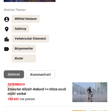
Ähnliche Themen
Wilfried Haslauer
Salzburg
Verkehrsclub Österreich
Bürgermeister
Kinder
(ausgewählt)
Gelesen
Kommentiert
ÖSTERREICH
Erneuter Allzeit-Rekord ++ Hitze noch
nicht vorbei
158.665
mal gelesen