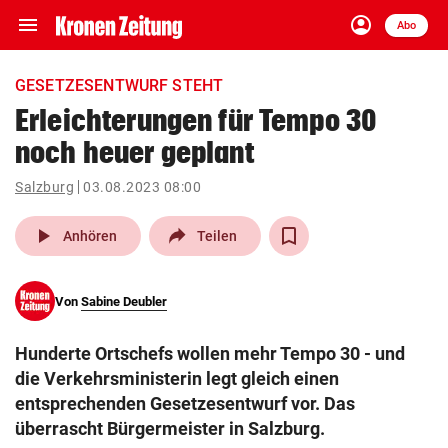
menu
account_circle
Navigation
Anmelden
Abo
close
Schließen
ein-/ausklappen
GESETZESENTWURF STEHT
Abonnieren
Erleichterungen für Tempo 30
noch heuer geplant
account_circle
arrow_right
Anmelden
Salzburg
03.08.2023 08:00
pin_drop
arrow_right
Bundesland auswäh
Wien
play_arrow
Anhören
Teilen
bookmark
Merkliste
Von
Sabine Deubler
Suchbegriff
search
Hunderte Ortschefs wollen mehr Tempo 30 - und
eingeben
die Verkehrsministerin legt gleich einen
entsprechenden Gesetzesentwurf vor. Das
überrascht Bürgermeister in Salzburg.