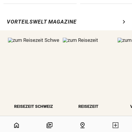
chevron_right
VORTEILSWELT MAGAZINE
REISEZEIT SCHWEIZ
REISEZEIT
NaN%
home
pin_drop