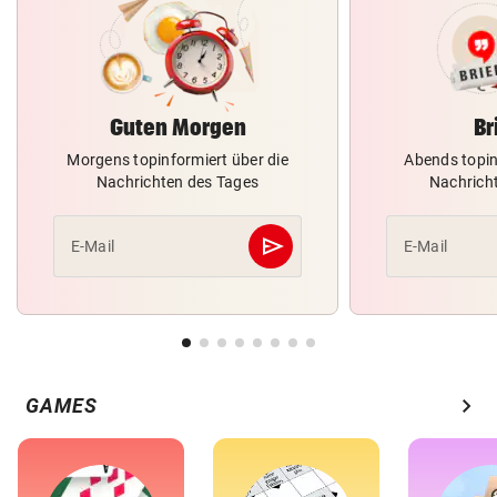
Guten Morgen
Br
Morgens topinformiert über die
Abends topin
Nachrichten des Tages
Nachrich
send
E-Mail
E-Mail
Abschicken
chevron_right
GAMES