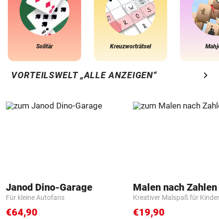
Solitär
Kreuzworträtsel
Mahj
chevron_right
VORTEILSWELT „ALLE ANZEIGEN“
Janod Dino-Garage
Für kleine Autofans
Kreativer Malspaß für Kinde
€64,90
€19,90