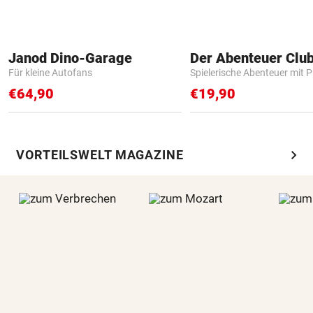
Janod Dino-Garage
Der Abenteuer Clu
Für kleine Autofans
Spielerische Abenteuer mit P
€64,90
€19,90
chevron_right
VORTEILSWELT MAGAZINE