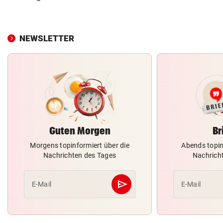
NEWSLETTER
Guten Morgen
Br
Morgens topinformiert über die
Abends topin
Nachrichten des Tages
Nachrich
send
E-Mail
E-Mail
Abschicken