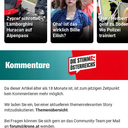
Zyprer schrottet
„Herr Herbert
Lamborghini
Oha! Ist das
geht zu Boden
Huracan auf
wirklich Billie
Wo Polizei
Alpenpass
Eilish?
trainiert
Da dieser Artikel älter als 18 Monate ist, ist zum jetzigen Zeitpunkt
kein Kommentieren mehr möglich.
Wir laden Sie ein, bei einer aktuelleren themenrelevanten Story
mitzudiskutieren:
Themenübersicht
.
Bei Fragen können Sie sich gern an das Community-Team per Mail
an
forum@krone.at
wenden.