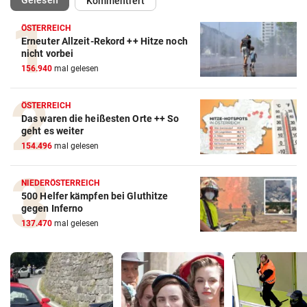
Gelesen
Kommentiert
ÖSTERREICH
Erneuter Allzeit-Rekord ++ Hitze noch
nicht vorbei
156.940
mal gelesen
ÖSTERREICH
Das waren die heißesten Orte ++ So
geht es weiter
154.496
mal gelesen
NIEDERÖSTERREICH
500 Helfer kämpfen bei Gluthitze
gegen Inferno
137.470
mal gelesen