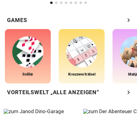
chevron_right
GAMES
Solitär
Kreuzworträtsel
Mahj
chevron_right
VORTEILSWELT „ALLE ANZEIGEN“