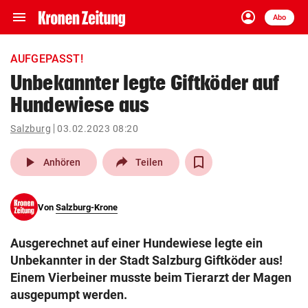
menu
account_circle
Navigation
Anmelden
Abo
close
Schließen
ein-/ausklappen
AUFGEPASST!
Abonnieren
Unbekannter legte Giftköder auf
Hundewiese aus
account_circle
arrow_right
Anmelden
Salzburg
03.02.2023 08:20
pin_drop
arrow_right
Bundesland auswäh
Wien
play_arrow
Anhören
Teilen
bookmark
Merkliste
Von
Salzburg-Krone
Suchbegriff
search
Ausgerechnet auf einer Hundewiese legte ein
eingeben
Unbekannter in der Stadt Salzburg Giftköder aus!
Einem Vierbeiner musste beim Tierarzt der Magen
ausgepumpt werden.