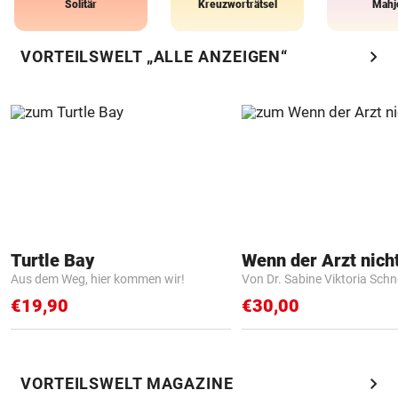
Solitär
Kreuzworträtsel
Mahj
chevron_right
VORTEILSWELT „ALLE ANZEIGEN“
Turtle Bay
Aus dem Weg, hier kommen wir!
Von Dr. Sabine Viktoria Schn
€19,90
€30,00
chevron_right
VORTEILSWELT MAGAZINE