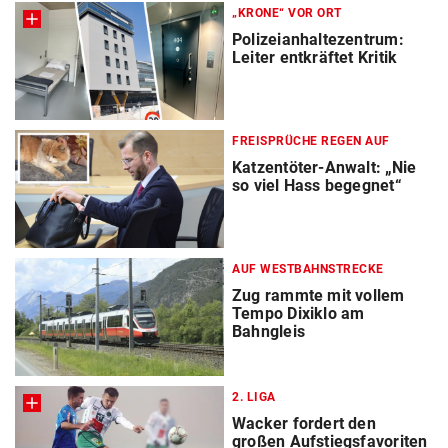
„KRONE“ VOR ORT
Polizeianhaltezentrum:
Leiter entkräftet Kritik
FREISPRÜCHE REGEN AUF
Katzentöter-Anwalt: „Nie
so viel Hass begegnet“
AUF WESTBAHNSTRECKE
Zug rammte mit vollem
Tempo Dixiklo am
Bahngleis
2. LIGA
Wacker fordert den
großen Aufstiegsfavoriten