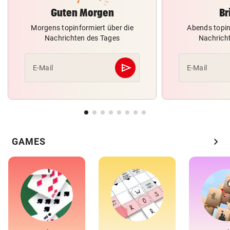
Guten Morgen
Br
Morgens topinformiert über die
Abends topin
Nachrichten des Tages
Nachrich
send
E-Mail
E-Mail
Abschicken
chevron_right
GAMES