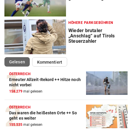
HÖHERE PARKGEBÜHREN
Wieder brutaler
„Anschlag“ auf Tirols
Steuerzahler
(ausgewählt)
Gelesen
Kommentiert
ÖSTERREICH
Erneuter Allzeit-Rekord ++ Hitze noch
nicht vorbei
158.279
mal gelesen
ÖSTERREICH
Das waren die heißesten Orte ++ So
geht es weiter
155.535
mal gelesen