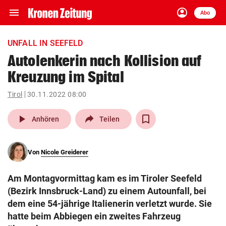
menu
account_circle
Navigation
Anmelden
Abo
close
Schließen
ein-/ausklappen
UNFALL IN SEEFELD
Abonnieren
Autolenkerin nach Kollision auf
Kreuzung im Spital
account_circle
arrow_right
Anmelden
Tirol
30.11.2022 08:00
pin_drop
arrow_right
Bundesland auswäh
Wien
play_arrow
Anhören
Teilen
bookmark
Merkliste
Von
Nicole Greiderer
Suchbegriff
search
Am Montagvormittag kam es im Tiroler Seefeld
eingeben
(Bezirk Innsbruck-Land) zu einem Autounfall, bei
dem eine 54-jährige Italienerin verletzt wurde. Sie
hatte beim Abbiegen ein zweites Fahrzeug