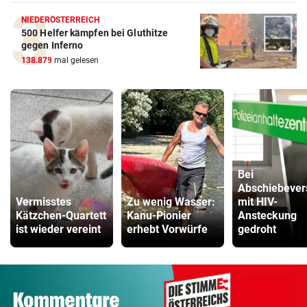
NIEDERÖSTERREICH
500 Helfer kämpfen bei Gluthitze
gegen Inferno
138.879
mal gelesen
Bei
Abschiebever
Vermisstes
Zu wenig Wasser:
mit HIV-
Kätzchen-Quartett
Kanu-Pionier
Ansteckung
ist wieder vereint
erhebt Vorwürfe
gedroht