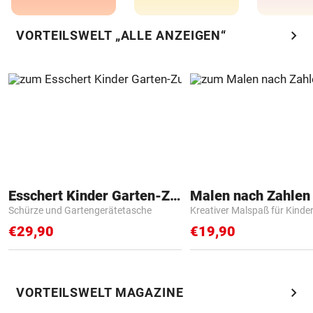
chevron_right
VORTEILSWELT „ALLE ANZEIGEN“
Esschert Kinder Garten-Zubehör
Schürze und Gartengerätetasche
Kreativer Malspaß für Kinde
€29,90
€19,90
chevron_right
VORTEILSWELT MAGAZINE