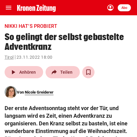
menu
account_circle
Navigation
Anmelden
Abo
close
Schließen
ein-/ausklappen
NIKKI HAT‘S PROBIERT
Abonnieren
So gelingt der selbst gebastelte
Adventkranz
account_circle
arrow_right
Anmelden
Tirol
23.11.2022 18:00
pin_drop
arrow_right
Bundesland auswäh
Wien
play_arrow
Anhören
Teilen
bookmark
Merkliste
Von
Nicole Greiderer
Suchbegriff
search
Der erste Adventsonntag steht vor der Tür, und
eingeben
langsam wird es Zeit, einen Adventkranz zu
organisieren. Den Kranz selbst zu basteln, ist eine
wunderbare Einstimmung auf die Weihnachtszeit.