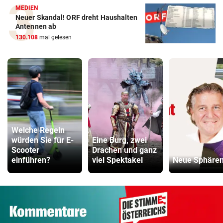
MEDIEN
Neuer Skandal! ORF dreht Haushalten
Antennen ab
130.108
mal gelesen
Welche Regeln
würden Sie für E-
Eine Burg, zwei
Scooter
Drachen und ganz
einführen?
viel Spektakel
Neue Sphäre