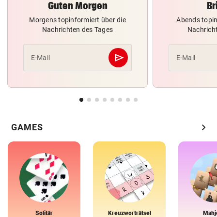
Guten Morgen
Br
Morgens topinformiert über die
Abends topin
Nachrichten des Tages
Nachrich
send
E-Mail
E-Mail
Abschicken
chevron_right
GAMES
Solitär
Kreuzworträtsel
Mahj