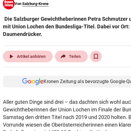
Von
Salzburg-Krone
© Krone Multimedia GmbH & Co KG 2026
Muthgasse 2, 1190 Wien
Die Salzburger Gewichtheberinnen Petra Schmutzer u
mit Union Lochen den Bundesliga-Titel. Dabei vor Ort: 
Daumendrücker.
play_arrow
Artikel anhören
Teilen
Kronen Zeitung als bevorzugte Google-Q
Aller guten Dinge sind drei – das dachten sich wohl auc
Gewichtheberinnen der Union Lochen im Finale der Bund
Samstag den dritten Titel nach 2019 und 2020 holten. B
Vorrunde wiesen die Oberösterreicherinnen einen klare