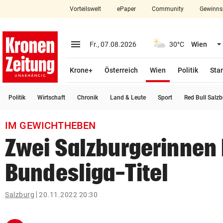
Vorteilswelt
ePaper
Community
Gewinns
close
Schließen
menu
Menü aufklappen
Fr., 07.08.2026
30°C
Wien
Abonnieren
(ausgewählt)
Krone+
Österreich
Wien
Politik
Star
account_circle
arrow_right
Anmelden
Politik
Wirtschaft
Chronik
Land & Leute
Sport
Red Bull Salz
pin_drop
arrow_right
Bundesland auswäh
Wien
IM GEWICHTHEBEN
bookmark
Merkliste
Zwei Salzburgerinnen 
Bundesliga-Titel
Suchbegriff
search
eingeben
Salzburg
20.11.2022 20:30