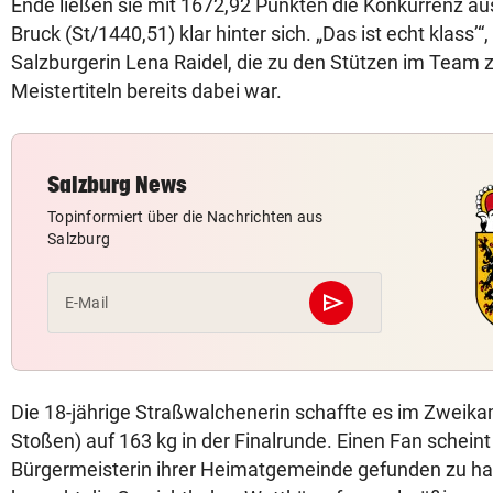
Ende ließen sie mit 1672,92 Punkten die Konkurrenz au
Bruck (St/1440,51) klar hinter sich. „Das ist echt klass’“,
Salzburgerin Lena Raidel, die zu den Stützen im Team zä
Meistertiteln bereits dabei war.
Salzburg News
Topinformiert über die Nachrichten aus
Salzburg
send
E-Mail
Abschicken
Die 18-jährige Straßwalchenerin schaffte es im Zweik
Stoßen) auf 163 kg in der Finalrunde. Einen Fan scheint
Bürgermeisterin ihrer Heimatgemeinde gefunden zu ha