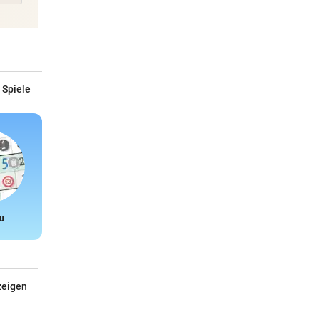
 Spiele
u
Snake
zeigen