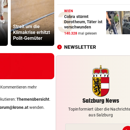
Salzburg: Granate sorgte für
nächtliche Sperre
WIEN
Cobra stürmt
ng
Gall behauptet
Dorotheum, Täter ist
„IST KEINE ARBEIT“
vor 1
Streit um die
Burgos-Führung
ÖBB-Odyss
verschwunden
Kanzler empört mit Sager üb
Klimakrise erhitzt
vor dem
„Haben un
140.328
mal gelesen
Kinderbetreuung
Polit-Gemüter
Schlusstag!
sterben las
NEWSLETTER
EIN VERLETZTER
vor 1
Auto überschlug sich bei Unf
auf Landesstraße
DER MORGEN DANACH
vor 1
Verheerende Unwetter richt
ein Kommentieren mehr
massive Schäden an
skutieren:
Themenübersicht
.
Salzburg News
forum@krone.at
wenden.
Topinformiert über die Nachricht
aus Salzburg