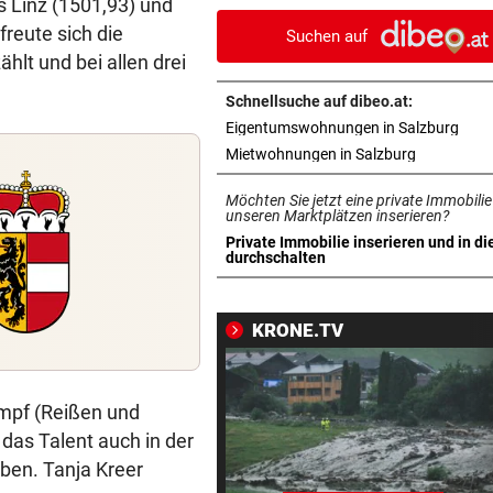
s Linz (1501,93) und
Sonnenfinsternis treffen
 freute sich die
Suchen auf
hlt und bei allen drei
„WERMUTSTROPFEN“
vor 
Verletzter Salzburg-Kicker: 
Schnellsuche auf dibeo.at:
Diagnose ist da!
in n
Eigentumswohnungen in Salzburg
in neuem T
Mietwohnungen in Salzburg
SCHWIMM-EM IN PARIS
vor 
Halbfinal-Aus für Luca Karl 
Möchten Sie jetzt eine private Immobilie
K.o.-Sprintbewerb
unseren Marktplätzen inserieren?
Private Immobilie inserieren und in di
in neuem Tab öffnen
durchschalten
BEI „COSÌ FAN TUTTE“
vor 
Premieren-Regen statt Reig
den Festspielen
KRONE.TV
350 QUADRATMETER FEUER
vor 
Waldbrand in Göriach konnt
ampf (Reißen und
gelöscht werden
 das Talent auch in der
ben. Tanja Kreer
WIRBEL UM ARBEIT-SAGER
vor 