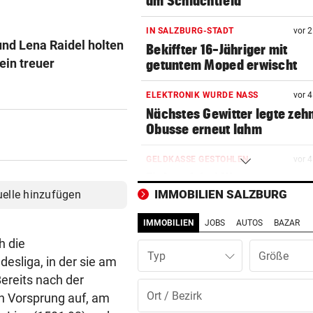
am Schlachtfeld“
IN SALZBURG-STADT
vor 
nd Lena Raidel holten
Bekiffter 16-Jähriger mit
ein treuer
getuntem Moped erwischt
ELEKTRONIK WURDE NASS
vor 
Nächstes Gewitter legte zeh
Obusse erneut lahm
GELDKASSE GESTOHLEN
vor 
Einbruch bei Wasserrettung:
sind fassungslos“
IMMOBILIEN SALZBURG
uelle hinzufügen
IMMOBILIEN
JOBS
AUTOS
BAZAR
SALZBURGER FESTSPIELE
vor 
Mozarts herrlich kühne
h die
Typ
Liebesspiele ganz in Weiß
esliga, in der sie am
ereits nach der
SO SIEHT MAN SIE GUT
vor 
n Vorsprung auf, am
Wo Sternschnuppen auf