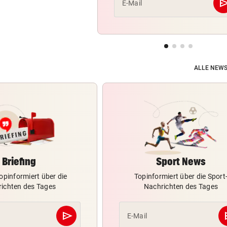
se
E-Mail
ALLE NEWS
Briefing
Sport News
opinformiert über die
Topinformiert über die Sport
ichten des Tages
Nachrichten des Tages
send
s
E-Mail
Abschicken