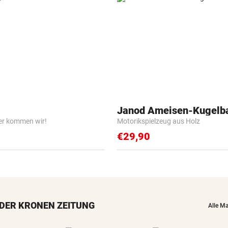
Janod Ameisen-Kugelb
er kommen wir!
Motorikspielzeug aus Holz
€29,90
DER KRONEN ZEITUNG
Alle M