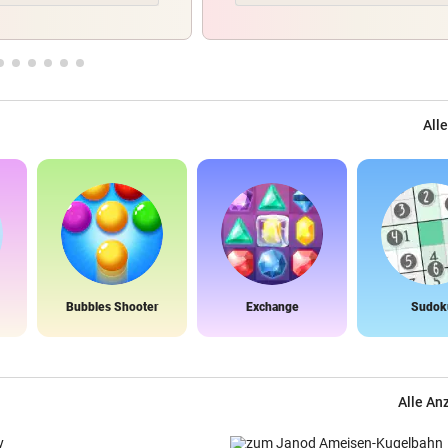
Alle
Bubbles Shooter
Exchange
Sudok
Alle An