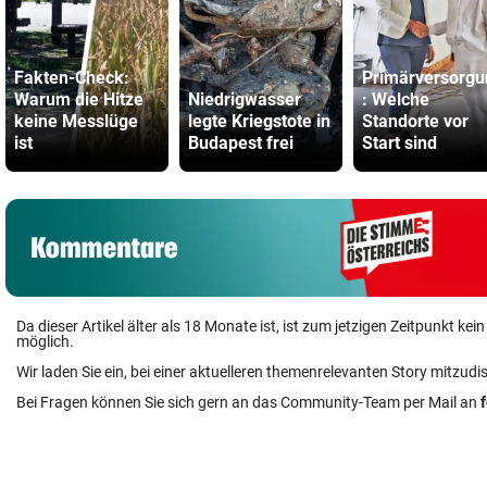
Fakten-Check:
Primärversorgu
Warum die Hitze
Niedrigwasser
: Welche
keine Messlüge
legte Kriegstote in
Standorte vor
ist
Budapest frei
Start sind
Da dieser Artikel älter als 18 Monate ist, ist zum jetzigen Zeitpunkt k
möglich.
Wir laden Sie ein, bei einer aktuelleren themenrelevanten Story mitzudi
Bei Fragen können Sie sich gern an das Community-Team per Mail an