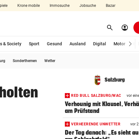
piele
Krone mobile
Immosuche
Jobsuche
Bazar
search
account_circle
Menü aufklappen
Suchen
s & Society
Sport
Gesund
Ausland
Digital
Motor
Wir
burg
Sonderthemen
Wetter
len
Salzburg
holten
RED BULL SALZBURG/WAC
vor ein
Verhounig mit Klausel, Verhä
am Prüfstand
VERHEERENDE UNWETTER
vor 
Der Tag danach: „Es sieht au