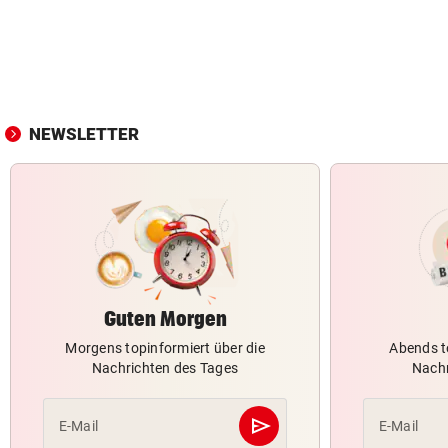
NEWSLETTER
Guten Morgen
Morgens topinformiert über die
Abends t
Nachrichten des Tages
Nachr
send
E-Mail
E-Mail
Abschicken