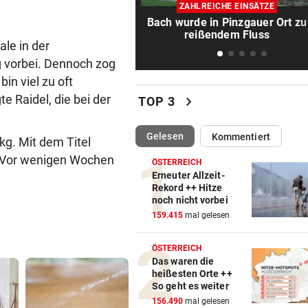
Kanzler entschuldigt sich: „
ZAHLREICHE EINSÄTZE
Satz ist falsch“
Bach wurde in Pinzgauer Ort zu
reißendem Fluss
ale in der
SALZBURGER LIGA
vor 
 vorbei. Dennoch zog
Prognose: Ein Titelfavorit un
viele Unbekannte
bin viel zu oft
e Raidel, die bei der
chevron_right
TOP 3
NACH 14 JAHREN
vor 
Freund: „Es war nicht leicht 
(ausgewählt)
Gelesen
Kommentiert
kg. Mit dem Titel
mich, zu gehen“
n. Vor wenigen Wochen
ÖSTERREICH
GRÖDIG-PRÄSIDENT
vor 1
Erneuter Allzeit-
Rekord ++ Hitze
„Die Favoritenrolle nehmen 
noch nicht vorbei
nicht an!“
159.415
mal gelesen
NACH REGENPAUSE
vor 1
ÖSTERREICH
Wer auf die Fortsetzung der
Das waren die
Salzburg-Partie pochte
heißesten Orte ++
So geht es weiter
GROSSEINSATZ NACH FUND
vor 1
156.490
mal gelesen