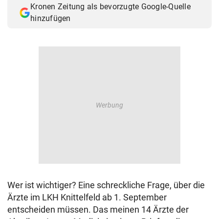
Kronen Zeitung als bevorzugte Google-Quelle
© Krone Multimedia GmbH & Co KG 2026
hinzufügen
Muthgasse 2, 1190 Wien
Wer ist wichtiger? Eine schreckliche Frage, über die
Ärzte im LKH Knittelfeld ab 1. September
entscheiden müssen. Das meinen 14 Ärzte der