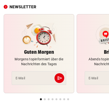
NEWSLETTER
Guten Morgen
Br
Morgens topinformiert über die
Abends topin
Nachrichten des Tages
Nachrich
send
E-Mail
E-Mail
Abschicken