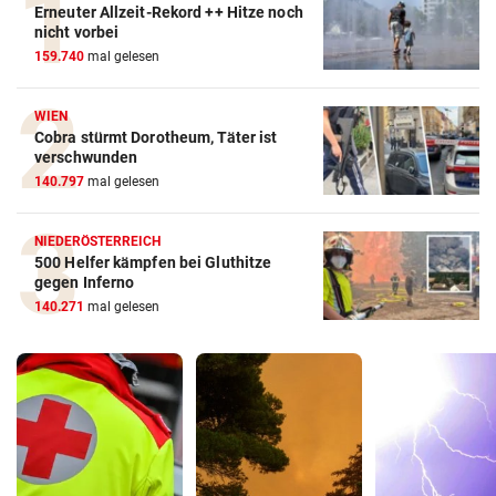
Erneuter Allzeit-Rekord ++ Hitze noch
nicht vorbei
159.740
mal gelesen
WIEN
Cobra stürmt Dorotheum, Täter ist
verschwunden
140.797
mal gelesen
NIEDERÖSTERREICH
500 Helfer kämpfen bei Gluthitze
gegen Inferno
140.271
mal gelesen