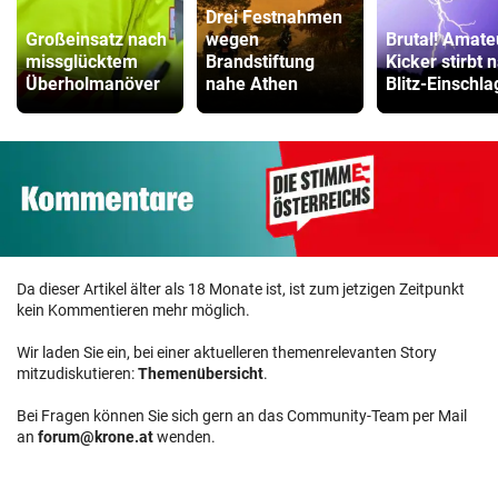
Drei Festnahmen
Großeinsatz nach
wegen
Brutal! Amate
missglücktem
Brandstiftung
Kicker stirbt 
Überholmanöver
nahe Athen
Blitz-Einschla
Da dieser Artikel älter als 18 Monate ist, ist zum jetzigen Zeitpunkt
kein Kommentieren mehr möglich.
Wir laden Sie ein, bei einer aktuelleren themenrelevanten Story
mitzudiskutieren:
Themenübersicht
.
Bei Fragen können Sie sich gern an das Community-Team per Mail
an
forum@krone.at
wenden.