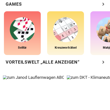
chevron_right
GAMES
Solitär
Kreuzworträtsel
Mahj
chevron_right
VORTEILSWELT „ALLE ANZEIGEN“