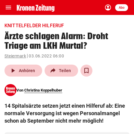
menu
account_circle
Navigation
Anmelden
Abo
close
Schließen
ein-/ausklappen
KNITTELFELDER HILFERUF
Abonnieren
Ärzte schlagen Alarm: Droht
Triage am LKH Murtal?
account_circle
arrow_right
Anmelden
Steiermark
03.06.2022 06:00
pin_drop
arrow_right
Bundesland auswäh
Wien
play_arrow
Anhören
Teilen
bookmark
Merkliste
Von
Christina Koppelhuber
Suchbegriff
search
14 Spitalsärzte setzen jetzt einen Hilferuf ab: Eine
eingeben
normale Versorgung ist wegen Personalmangel
schon ab September nicht mehr möglich!