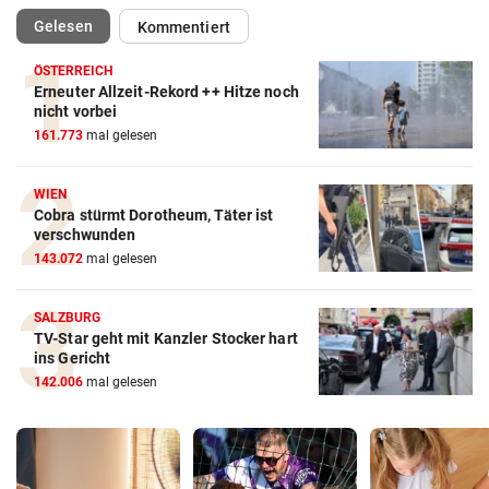
(ausgewählt)
Gelesen
Kommentiert
ÖSTERREICH
Erneuter Allzeit-Rekord ++ Hitze noch
nicht vorbei
161.773
mal gelesen
WIEN
Cobra stürmt Dorotheum, Täter ist
verschwunden
143.072
mal gelesen
SALZBURG
TV-Star geht mit Kanzler Stocker hart
ins Gericht
142.006
mal gelesen