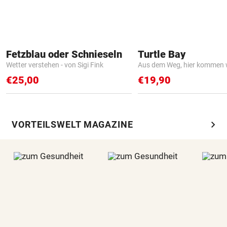
Fetzblau oder Schnieseln
Turtle Bay
Wetter verstehen - von Sigi Fink
Aus dem Weg, hier kommen w
€25,00
€19,90
chevron_right
VORTEILSWELT MAGAZINE