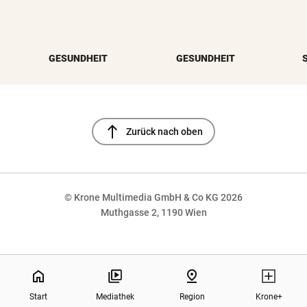
GESUNDHEIT
GESUNDHEIT
north
Zurück nach oben
© Krone Multimedia GmbH & Co KG 2026
Muthgasse 2, 1190 Wien
NaN%
home
pin_drop
Start
Mediathek
Region
Krone+