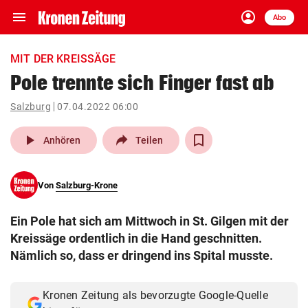
menu
account_circle
Navigation
Anmelden
Abo
close
Schließen
ein-/ausklappen
MIT DER KREISSÄGE
Abonnieren
Pole trennte sich Finger fast ab
account_circle
arrow_right
Salzburg
07.04.2022 06:00
Anmelden
play_arrow
Anhören
Teilen
pin_drop
arrow_right
Bundesland auswäh
Wien
bookmark
Von
Salzburg-Krone
Merkliste
Ein Pole hat sich am Mittwoch in St. Gilgen mit der
Suchbegriff
Kreissäge ordentlich in die Hand geschnitten.
search
eingeben
Nämlich so, dass er dringend ins Spital musste.
Kronen Zeitung als bevorzugte Google-Quelle