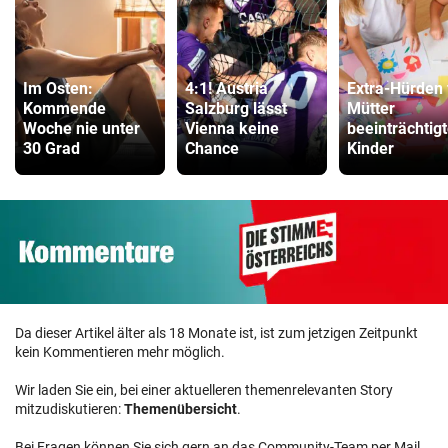
Im Osten:
4:1! Austria
Extra-Hürden 
Kommende
Salzburg lässt
Mütter
Woche nie unter
Vienna keine
beeinträchtigt
30 Grad
Chance
Kinder
Da dieser Artikel älter als 18 Monate ist, ist zum jetzigen Zeitpunkt
kein Kommentieren mehr möglich.
Wir laden Sie ein, bei einer aktuelleren themenrelevanten Story
mitzudiskutieren:
Themenübersicht
.
Bei Fragen können Sie sich gern an das Community-Team per Mail