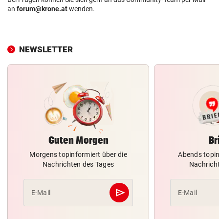
an
forum@krone.at
wenden.
NEWSLETTER
Guten Morgen
Br
Morgens topinformiert über die
Abends topin
Nachrichten des Tages
Nachrich
send
E-Mail
E-Mail
Abschicken