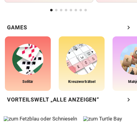
chevron_right
GAMES
Solitär
Kreuzworträtsel
Mahj
chevron_right
VORTEILSWELT „ALLE ANZEIGEN“