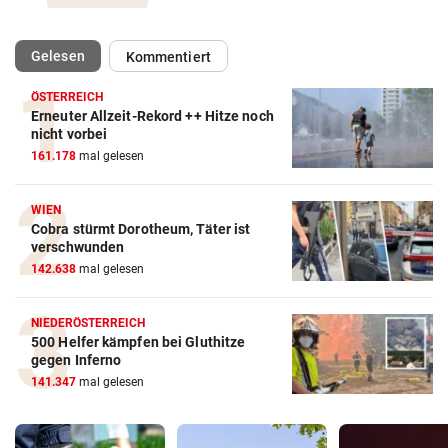
(ausgewählt)
Gelesen
Kommentiert
ÖSTERREICH
Erneuter Allzeit-Rekord ++ Hitze noch
nicht vorbei
161.178
mal gelesen
WIEN
Cobra stürmt Dorotheum, Täter ist
verschwunden
142.638
mal gelesen
NIEDERÖSTERREICH
500 Helfer kämpfen bei Gluthitze
gegen Inferno
141.347
mal gelesen