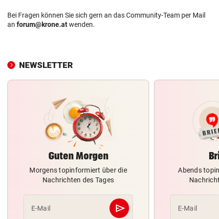
Bei Fragen können Sie sich gern an das Community-Team per Mail
an
forum@krone.at
wenden.
NEWSLETTER
Guten Morgen
Br
Morgens topinformiert über die
Abends topin
Nachrichten des Tages
Nachrich
send
E-Mail
E-Mail
Abschicken