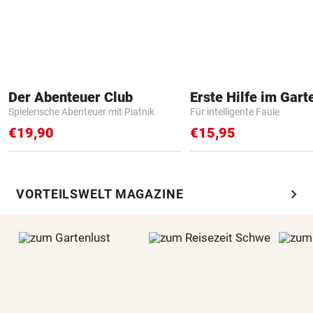
Der Abenteuer Club
Erste Hilfe im Gart
Spielerische Abenteuer mit Piatnik
Für intelligente Faule
€19,90
€15,95
chevron_right
VORTEILSWELT MAGAZINE