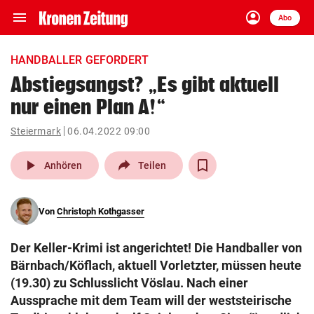
menu
account_circle
Navigation
Anmelden
Abo
close
Schließen
ein-/ausklappen
HANDBALLER GEFORDERT
Abonnieren
Abstiegsangst? „Es gibt aktuell
nur einen Plan A!“
account_circle
arrow_right
Anmelden
Steiermark
06.04.2022 09:00
pin_drop
arrow_right
Bundesland auswäh
Wien
play_arrow
Anhören
Teilen
bookmark
Merkliste
Von
Christoph Kothgasser
Suchbegriff
search
Der Keller-Krimi ist angerichtet! Die Handballer von
eingeben
Bärnbach/Köflach, aktuell Vorletzter, müssen heute
(19.30) zu Schlusslicht Vöslau. Nach einer
Aussprache mit dem Team will der weststeirische