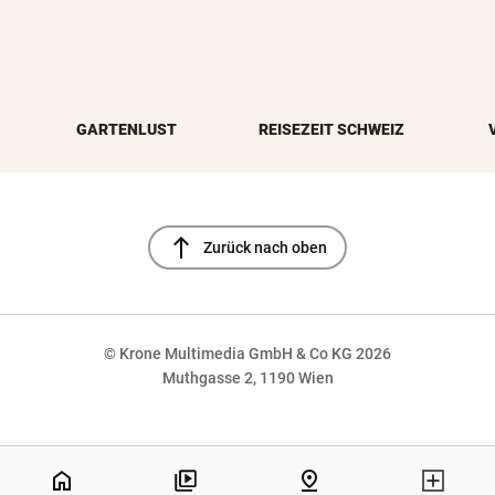
GARTENLUST
REISEZEIT SCHWEIZ
north
Zurück nach oben
© Krone Multimedia GmbH & Co KG 2026
Muthgasse 2, 1190 Wien
NaN%
home
pin_drop