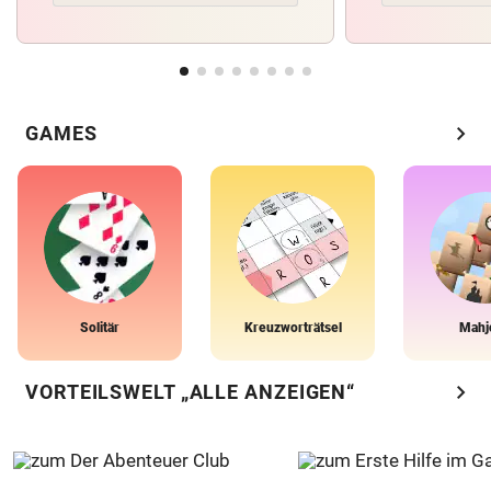
chevron_right
GAMES
Solitär
Kreuzworträtsel
Mahj
chevron_right
VORTEILSWELT „ALLE ANZEIGEN“