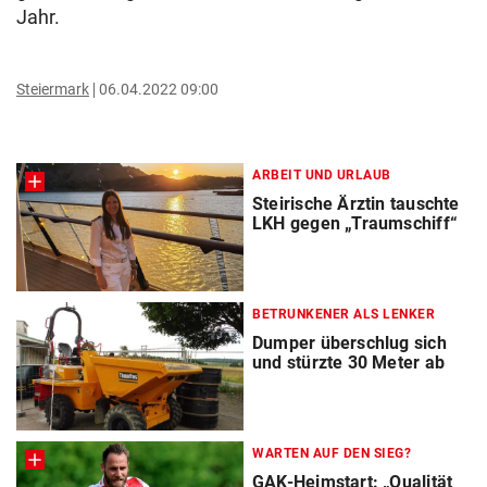
Jahr.
Steiermark
06.04.2022 09:00
ARBEIT UND URLAUB
Steirische Ärztin tauschte
LKH gegen „Traumschiff“
BETRUNKENER ALS LENKER
Dumper überschlug sich
und stürzte 30 Meter ab
WARTEN AUF DEN SIEG?
GAK-Heimstart: „Qualität