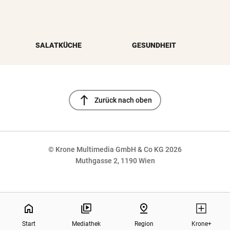
SALATKÜCHE
GESUNDHEIT
north
Zurück nach oben
© Krone Multimedia GmbH & Co KG 2026
Muthgasse 2, 1190 Wien
NaN%
home
pin_drop
Start
Mediathek
Region
Krone+