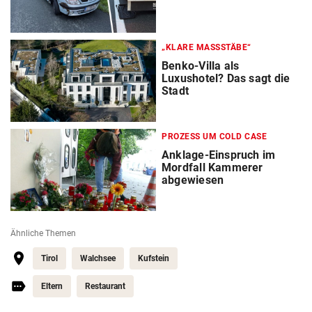
„KLARE MASSSTÄBE“
Benko-Villa als
Luxushotel? Das sagt die
Stadt
PROZESS UM COLD CASE
Anklage-Einspruch im
Mordfall Kammerer
abgewiesen
Ähnliche Themen
Tirol
Walchsee
Kufstein
Eltern
Restaurant