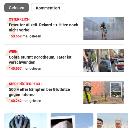
(ausgewählt)
Gelesen
Kommentiert
ÖSTERREICH
Erneuter Allzeit-Rekord ++ Hitze noch
nicht vorbei
159.668
mal gelesen
WIEN
Cobra stürmt Dorotheum, Täter ist
verschwunden
140.657
mal gelesen
NIEDERÖSTERREICH
500 Helfer kämpfen bei Gluthitze
gegen Inferno
140.242
mal gelesen