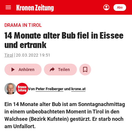
menu
account_circle
Navigation
Anmelden
Abo
close
Schließen
ein-/ausklappen
DRAMA IN TIROL
Abonnieren
14 Monate alter Bub fiel in Eissee
und ertrank
account_circle
arrow_right
Anmelden
Tirol
20.03.2022 19:51
pin_drop
arrow_right
Bundesland auswäh
Wien
play_arrow
Anhören
Teilen
bookmark
Merkliste
Von
Peter Freiberger
und
krone.at
Suchbegriff
search
Ein 14 Monate alter Bub ist am Sonntagnachmittag
eingeben
in einem unbeobachteten Moment in Tirol in den
Walchsee (Bezirk Kufstein) gestürzt. Er starb noch
am Unfallort.