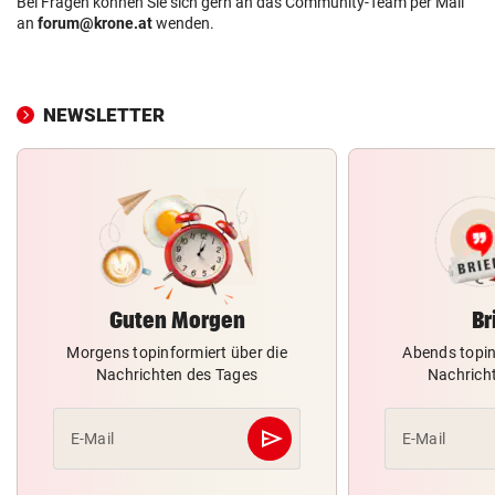
Bei Fragen können Sie sich gern an das Community-Team per Mail
an
forum@krone.at
wenden.
NEWSLETTER
Guten Morgen
Br
Morgens topinformiert über die
Abends topin
Nachrichten des Tages
Nachrich
send
E-Mail
E-Mail
Abschicken