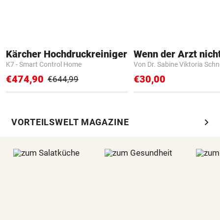
Kärcher Hochdruckreiniger
K7 - Smart Control Home
Von Dr. Sabine Viktoria Schn
€474,90
€30,00
€644,99
chevron_right
VORTEILSWELT MAGAZINE