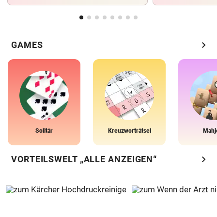
chevron_right
GAMES
Solitär
Kreuzworträtsel
Mahj
chevron_right
VORTEILSWELT „ALLE ANZEIGEN“