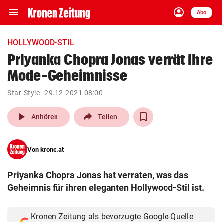
menu
account_circle
Navigation
Anmelden
Abo
close
Schließen
ein-/ausklappen
HOLLYWOOD-STIL
Abonnieren
Priyanka Chopra Jonas verrät ihre
Mode-Geheimnisse
account_circle
arrow_right
Anmelden
Star-Style
29.12.2021 08:00
pin_drop
arrow_right
Bundesland auswäh
Wien
play_arrow
Anhören
Teilen
bookmark
Merkliste
Von
krone.at
Suchbegriff
search
Priyanka Chopra Jonas hat verraten, was das
eingeben
Geheimnis für ihren eleganten Hollywood-Stil ist.
Kronen Zeitung als bevorzugte Google-Quelle