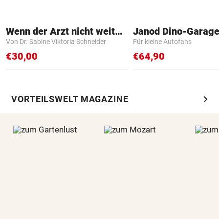
Wenn der Arzt nicht weiter weiß
Janod Dino-Garag
Von Dr. Sabine Viktoria Schneider
Für kleine Autofans
€30,00
€64,90
chevron_right
VORTEILSWELT MAGAZINE