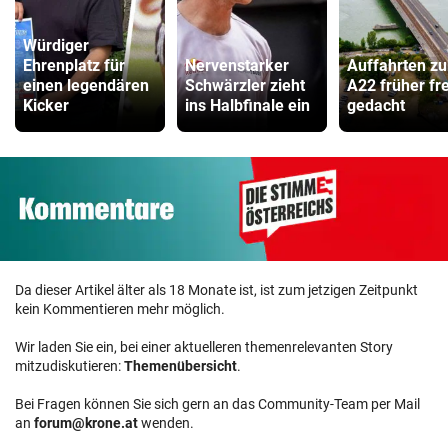
Würdiger
Ehrenplatz für
Nervenstarker
Auffahrten zu
einen legendären
Schwärzler zieht
A22 früher fre
Kicker
ins Halbfinale ein
gedacht
Da dieser Artikel älter als 18 Monate ist, ist zum jetzigen Zeitpunkt
kein Kommentieren mehr möglich.
Wir laden Sie ein, bei einer aktuelleren themenrelevanten Story
mitzudiskutieren:
Themenübersicht
.
Bei Fragen können Sie sich gern an das Community-Team per Mail
an
forum@krone.at
wenden.