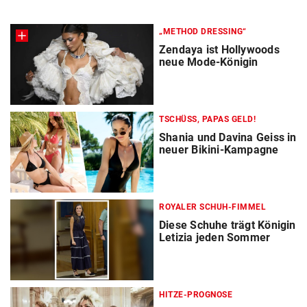
„METHOD DRESSING“
Zendaya ist Hollywoods
neue Mode-Königin
TSCHÜSS, PAPAS GELD!
Shania und Davina Geiss in
neuer Bikini-Kampagne
ROYALER SCHUH-FIMMEL
Diese Schuhe trägt Königin
Letizia jeden Sommer
HITZE-PROGNOSE