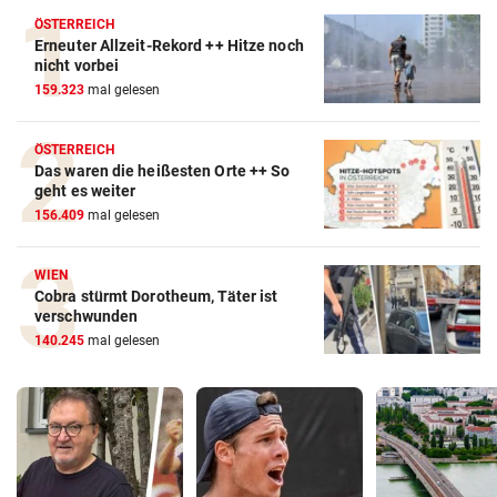
ÖSTERREICH
Erneuter Allzeit-Rekord ++ Hitze noch
nicht vorbei
159.323
mal gelesen
ÖSTERREICH
Das waren die heißesten Orte ++ So
geht es weiter
156.409
mal gelesen
WIEN
Cobra stürmt Dorotheum, Täter ist
verschwunden
140.245
mal gelesen