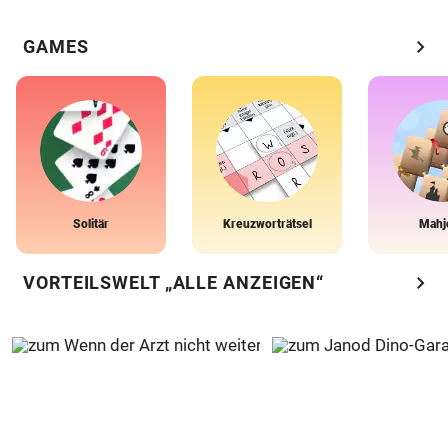
chevron_right
GAMES
Solitär
Kreuzworträtsel
Mahj
chevron_right
VORTEILSWELT „ALLE ANZEIGEN“