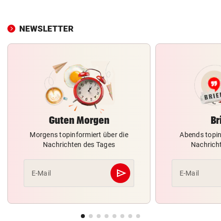
NEWSLETTER
Guten Morgen
Br
Morgens topinformiert über die
Abends topin
Nachrichten des Tages
Nachrich
send
E-Mail
E-Mail
Abschicken