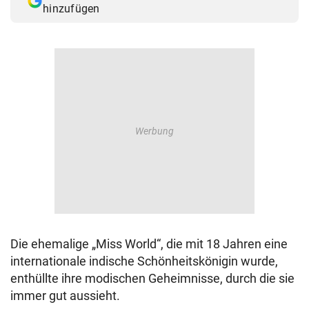
hinzufügen
© Krone Multimedia GmbH & Co KG 2026
Muthgasse 2, 1190 Wien
Die ehemalige „Miss World“, die mit 18 Jahren eine
internationale indische Schönheitskönigin wurde,
enthüllte ihre modischen Geheimnisse, durch die sie
immer gut aussieht.