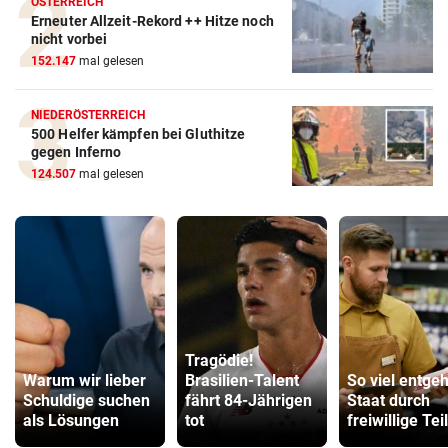
ÖSTERREICH
Erneuter Allzeit-Rekord ++ Hitze noch
nicht vorbei
152.147
mal gelesen
NIEDERÖSTERREICH
500 Helfer kämpfen bei Gluthitze
gegen Inferno
124.507
mal gelesen
Tragödie!
Warum wir lieber
Brasilien-Talent
So viel entgeh
Schuldige suchen
fährt 84-Jährigen
Staat durch
als Lösungen
tot
freiwillige Tei