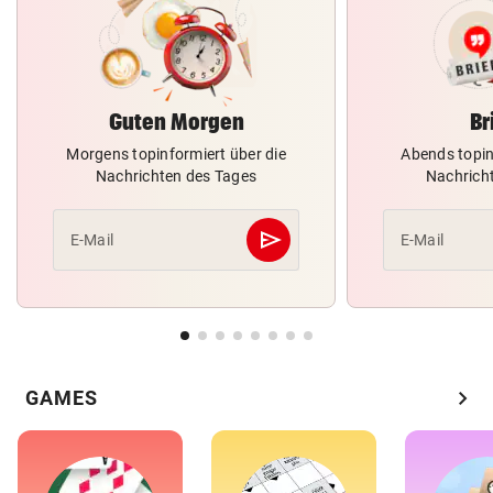
Guten Morgen
Br
Morgens topinformiert über die
Abends topin
Nachrichten des Tages
Nachrich
send
E-Mail
E-Mail
Abschicken
chevron_right
GAMES