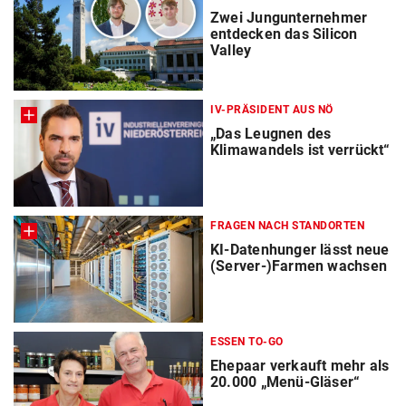
Zwei Jungunternehmer
entdecken das Silicon
Valley
IV-PRÄSIDENT AUS NÖ
„Das Leugnen des
Klimawandels ist verrückt“
FRAGEN NACH STANDORTEN
KI-Datenhunger lässt neue
(Server-)Farmen wachsen
ESSEN TO-GO
Ehepaar verkauft mehr als
20.000 „Menü-Gläser“