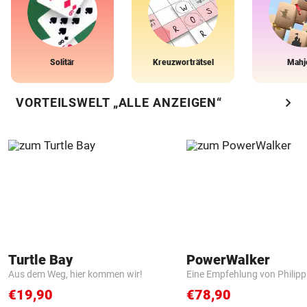
Solitär
Kreuzworträtsel
Mahj
chevron_right
VORTEILSWELT „ALLE ANZEIGEN“
Turtle Bay
PowerWalker
Aus dem Weg, hier kommen wir!
Eine Empfehlung von Philip
€19,90
€78,90