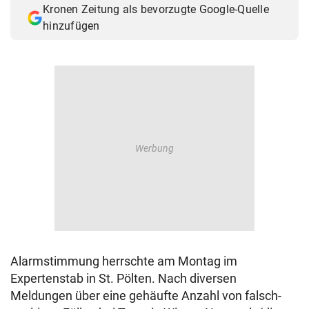
Kronen Zeitung als bevorzugte Google-Quelle
© Krone Multimedia GmbH & Co KG 2026
hinzufügen
Muthgasse 2, 1190 Wien
Alarmstimmung herrschte am Montag im
Expertenstab in St. Pölten. Nach diversen
Meldungen über eine gehäufte Anzahl von falsch-