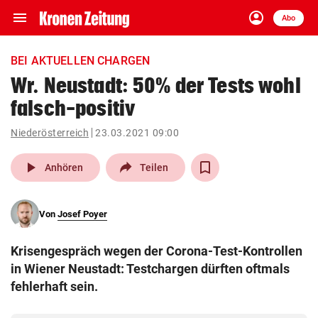
menu
account_circle
Navigation
Anmelden
Abo
close
Schließen
ein-/ausklappen
BEI AKTUELLEN CHARGEN
Abonnieren
Wr. Neustadt: 50% der Tests wohl
falsch-positiv
account_circle
arrow_right
Anmelden
Niederösterreich
23.03.2021 09:00
pin_drop
arrow_right
Bundesland auswäh
Wien
play_arrow
Anhören
Teilen
bookmark
Merkliste
Von
Josef Poyer
Suchbegriff
search
Krisengespräch wegen der Corona-Test-Kontrollen
eingeben
in Wiener Neustadt: Testchargen dürften oftmals
fehlerhaft sein.