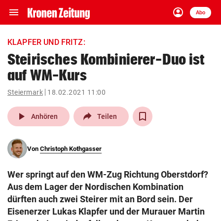
menu
account_circle
Navigation
Anmelden
Abo
close
Schließen
ein-/ausklappen
KLAPFER UND FRITZ:
Abonnieren
Steirisches Kombinierer-Duo ist
auf WM-Kurs
account_circle
arrow_right
Anmelden
Steiermark
18.02.2021 11:00
pin_drop
arrow_right
Bundesland auswäh
Wien
play_arrow
Anhören
Teilen
bookmark
Merkliste
Von
Christoph Kothgasser
Suchbegriff
search
Wer springt auf den WM-Zug Richtung Oberstdorf?
eingeben
Aus dem Lager der Nordischen Kombination
dürften auch zwei Steirer mit an Bord sein. Der
Eisenerzer Lukas Klapfer und der Murauer Martin