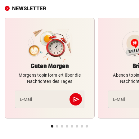
NEWSLETTER
Guten Morgen
Br
Morgens topinformiert über die
Abends topin
Nachrichten des Tages
Nachrich
send
E-Mail
E-Mail
Abschicken