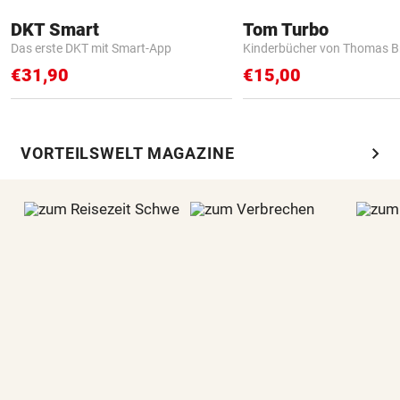
DKT Smart
Tom Turbo
Das erste DKT mit Smart-App
Kinderbücher von Thomas B
€31,90
€15,00
chevron_right
VORTEILSWELT MAGAZINE