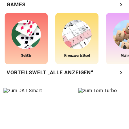
chevron_right
GAMES
Solitär
Kreuzworträtsel
Mahj
chevron_right
VORTEILSWELT „ALLE ANZEIGEN“