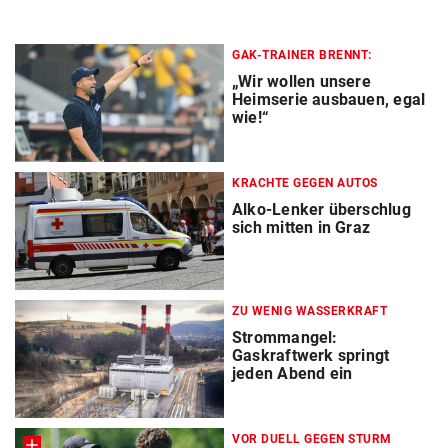
GAK-TRAINER BRENNT:
„Wir wollen unsere
Heimserie ausbauen, egal
wie!“
KRACHTE GEGEN AUTOS
Alko-Lenker überschlug
sich mitten in Graz
ZU WENIG WASSERKRAFT
Strommangel:
Gaskraftwerk springt
jeden Abend ein
VOR DUELL GEGEN STURM