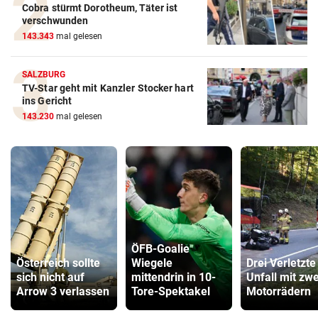
Cobra stürmt Dorotheum, Täter ist
verschwunden
143.343
mal gelesen
SALZBURG
TV-Star geht mit Kanzler Stocker hart
ins Gericht
143.230
mal gelesen
ÖFB-Goalie
Österreich sollte
Wiegele
Drei Verletzte
sich nicht auf
mittendrin in 10-
Unfall mit zwe
Arrow 3 verlassen
Tore-Spektakel
Motorrädern