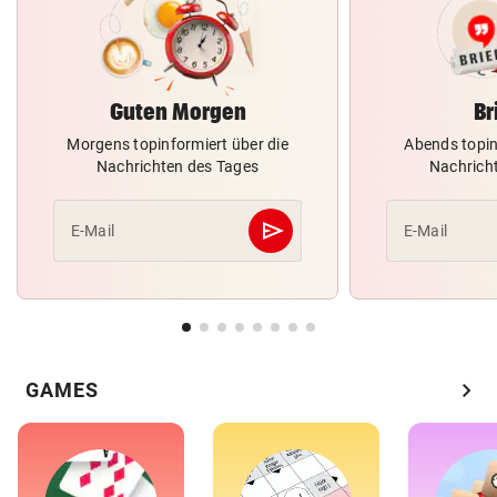
Guten Morgen
Br
Morgens topinformiert über die
Abends topin
Nachrichten des Tages
Nachrich
send
E-Mail
E-Mail
Abschicken
chevron_right
GAMES