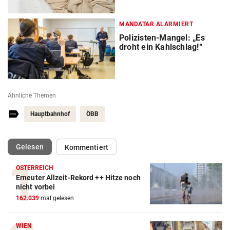
MANDATAR ALARMIERT
Polizisten-Mangel: „Es
droht ein Kahlschlag!“
Ähnliche Themen
Hauptbahnhof
ÖBB
(ausgewählt)
Gelesen
Kommentiert
ÖSTERREICH
Erneuter Allzeit-Rekord ++ Hitze noch
nicht vorbei
162.039
mal gelesen
WIEN