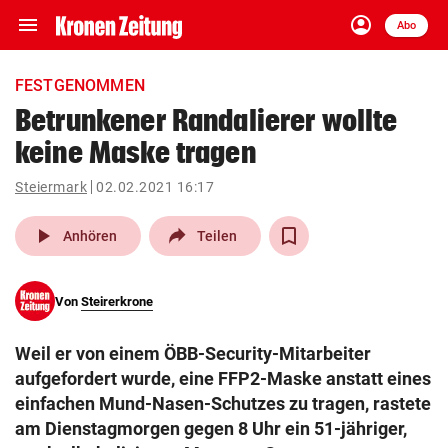
menu
account_circle
Navigation
Anmelden
Abo
close
Schließen
ein-/ausklappen
FESTGENOMMEN
Abonnieren
Betrunkener Randalierer wollte
keine Maske tragen
account_circle
arrow_right
Anmelden
Steiermark
02.02.2021 16:17
pin_drop
arrow_right
Bundesland auswäh
Wien
play_arrow
Anhören
Teilen
bookmark
Merkliste
Von
Steirerkrone
Suchbegriff
search
Weil er von einem ÖBB-Security-Mitarbeiter
eingeben
aufgefordert wurde, eine FFP2-Maske anstatt eines
einfachen Mund-Nasen-Schutzes zu tragen, rastete
am Dienstagmorgen gegen 8 Uhr ein 51-jähriger,