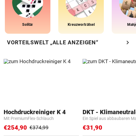
Solitär
Kreuzworträtsel
Mahj
chevron_right
VORTEILSWELT „ALLE ANZEIGEN“
Hochdruckreiniger K 4
Mit PremiumFlex-Schlauch
Ein Spiel aus abbaubaren Ma
€254,90
€31,90
€374,99