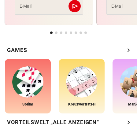
send
E-Mail
E-Mail
Abschicken
chevron_right
GAMES
Solitär
Kreuzworträtsel
Mahj
chevron_right
VORTEILSWELT „ALLE ANZEIGEN“