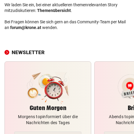
Wir laden Sie ein, bei einer aktuelleren themenrelevanten Story
mitzudiskutieren:
Themenübersicht
.
Bei Fragen können Sie sich gern an das Community-Team per Mail
an
forum@krone.at
wenden.
NEWSLETTER
Guten Morgen
Br
Morgens topinformiert über die
Abends topin
Nachrichten des Tages
Nachrich