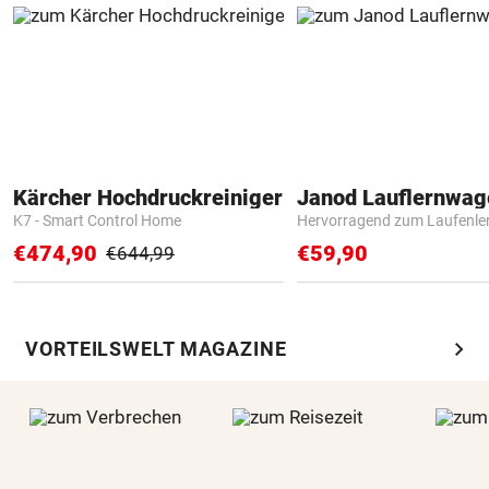
Kärcher Hochdruckreiniger
Janod Lauflernwa
K7 - Smart Control Home
Hervorragend zum Laufenle
€474,90
€59,90
€644,99
chevron_right
VORTEILSWELT MAGAZINE