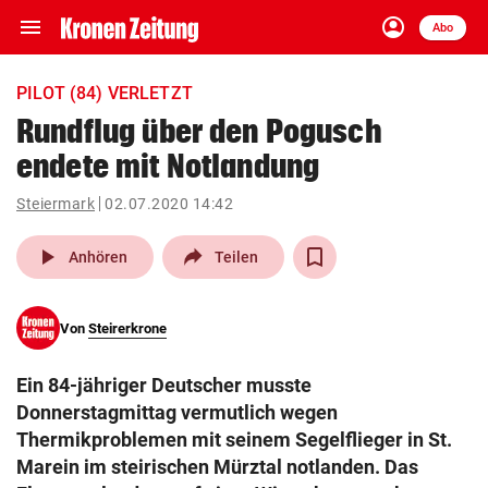
menu
account_circle
Navigation
Anmelden
Abo
close
Schließen
ein-/ausklappen
PILOT (84) VERLETZT
Abonnieren
Rundflug über den Pogusch
endete mit Notlandung
account_circle
arrow_right
Anmelden
Steiermark
02.07.2020 14:42
pin_drop
arrow_right
Bundesland auswäh
Wien
play_arrow
Anhören
Teilen
bookmark
Merkliste
Von
Steirerkrone
Suchbegriff
search
Ein 84-jähriger Deutscher musste
eingeben
Donnerstagmittag vermutlich wegen
Thermikproblemen mit seinem Segelflieger in St.
Marein im steirischen Mürztal notlanden. Das