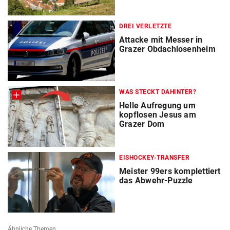
DREI VERLETZTE
Attacke mit Messer in
Grazer Obdachlosenheim
WAS STECKT DAHINTER?
Helle Aufregung um
kopflosen Jesus am
Grazer Dom
EISHOCKEY-TRANSFER
Meister 99ers komplettiert
das Abwehr-Puzzle
Ähnliche Themen