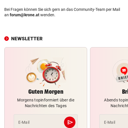
Bei Fragen können Sie sich gern an das Community-Team per Mail
an
forum@krone.at
wenden.
NEWSLETTER
Guten Morgen
Br
Morgens topinformiert über die
Abends topin
Nachrichten des Tages
Nachrich
send
E-Mail
E-Mail
Abschicken