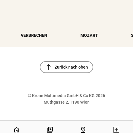
VERBRECHEN
MOZART
north
Zurück nach oben
© Krone Multimedia GmbH & Co KG 2026
Muthgasse 2, 1190 Wien
NaN%
home
pin_drop