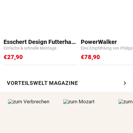
Esschert Design Futterhaus
PowerWalker
Einfache & schnelle Montage
Eine Empfehlung von Philip
€27,90
€78,90
chevron_right
VORTEILSWELT MAGAZINE