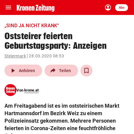
menu
account_circle
Navigation
Anmelden
Abo
close
Schließen
ein-/ausklappen
„SIND JA NICHT KRANK“
Abonnieren
Oststeirer feierten
Geburtstagsparty: Anzeigen
account_circle
arrow_right
Anmelden
Steiermark
28.03.2020 08:53
pin_drop
arrow_right
Bundesland auswäh
Wien
play_arrow
Anhören
Teilen
bookmark
Merkliste
Von
krone.at
Suchbegriff
search
Am Freitagabend ist es im oststeirischen Markt
eingeben
Hartmannsdorf im Bezirk Weiz zu einem
Polizeieinsatz gekommen. Mehrere Personen
feierten in Corona-Zeiten eine feuchtfröhliche