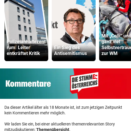
Mit „Colli“ un
Polizeianhaltezent
ganz viel
rum: Leiter
Ein Sieg des
Selbstvertrau
entkräftet Kritik
Antisemitismus
zur WM
Da dieser Artikel älter als 18 Monate ist, ist zum jetzigen Zeitpunkt
kein Kommentieren mehr möglich.
Wir laden Sie ein, bei einer aktuelleren themenrelevanten Story
mitzudiskutieren:
Themenübersicht
.