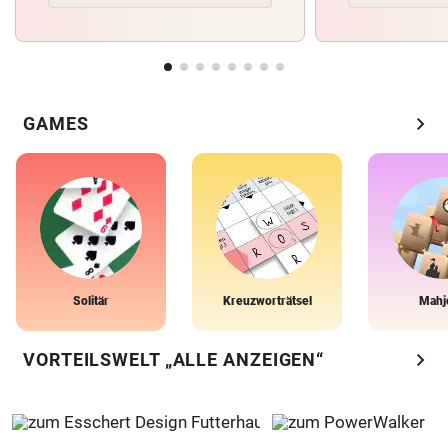
chevron_right
GAMES
Solitär
Kreuzworträtsel
Mahj
chevron_right
VORTEILSWELT „ALLE ANZEIGEN“