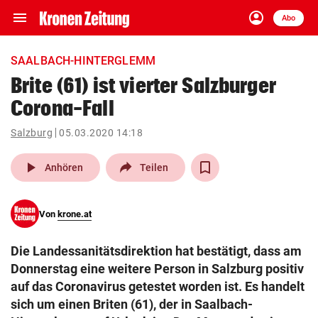
menu
account_circle
Navigation
Anmelden
Abo
close
Schließen
ein-/ausklappen
SAALBACH-HINTERGLEMM
Abonnieren
Brite (61) ist vierter Salzburger
Corona-Fall
account_circle
arrow_right
Anmelden
Salzburg
05.03.2020 14:18
pin_drop
arrow_right
Bundesland auswäh
Wien
play_arrow
Anhören
Teilen
bookmark
Merkliste
Von
krone.at
Suchbegriff
search
Die Landessanitätsdirektion hat bestätigt, dass am
eingeben
Donnerstag eine weitere Person in Salzburg positiv
auf das Coronavirus getestet worden ist. Es handelt
sich um einen Briten (61), der in Saalbach-