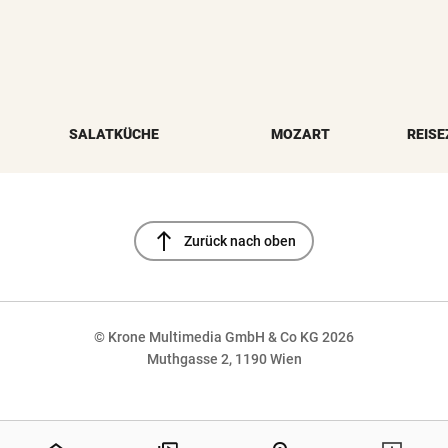
SALATKÜCHE
MOZART
REISE
north
Zurück nach oben
© Krone Multimedia GmbH & Co KG 2026
Muthgasse 2, 1190 Wien
NaN%