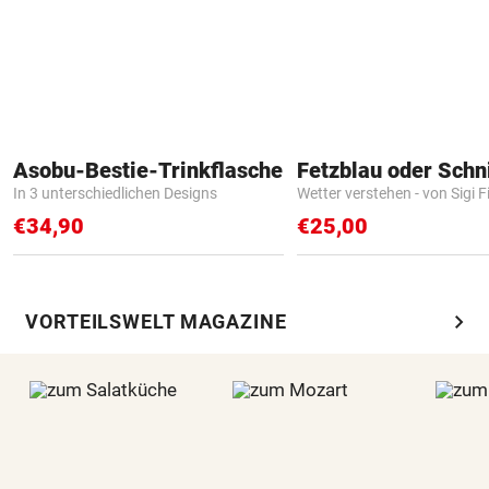
Asobu-Bestie-Trinkflasche
Fetzblau oder Schn
In 3 unterschiedlichen Designs
Wetter verstehen - von Sigi F
€34,90
€25,00
chevron_right
VORTEILSWELT MAGAZINE