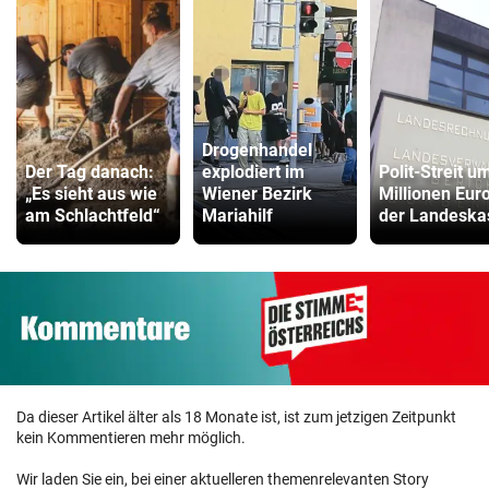
Drogenhandel
Der Tag danach:
explodiert im
Polit-Streit u
„Es sieht aus wie
Wiener Bezirk
Millionen Euro
am Schlachtfeld“
Mariahilf
der Landeska
Da dieser Artikel älter als 18 Monate ist, ist zum jetzigen Zeitpunkt
kein Kommentieren mehr möglich.
Wir laden Sie ein, bei einer aktuelleren themenrelevanten Story