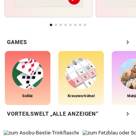
Abschicken
chevron_right
GAMES
Solitär
Kreuzworträtsel
Mahj
chevron_right
VORTEILSWELT „ALLE ANZEIGEN“