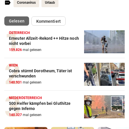
Coronavirus
Urlaub
(ausgewählt)
Gelesen
Kommentiert
ÖSTERREICH
Erneuter Allzeit-Rekord ++ Hitze noch
nicht vorbei
159.826
mal gelesen
WIEN
Cobra stürmt Dorotheum, Täter ist
verschwunden
140.931
mal gelesen
NIEDERÖSTERREICH
500 Helfer kämpfen bei Gluthitze
gegen Inferno
140.327
mal gelesen