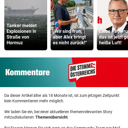
Tanker meldet
Explosionen in
„Wir sind froh,
Liebe Regieru
Straße von
aber Alex bringt
das ist jetzt 
Hormuz
es nicht zurück!“
heiße Luft!
Da dieser Artikel älter als 18 Monate ist, ist zum jetzigen Zeitpunkt
kein Kommentieren mehr möglich.
Wir laden Sie ein, bei einer aktuelleren themenrelevanten Story
mitzudiskutieren:
Themenübersicht
.
Bei Fragen können Sie sich gern an das Community-Team per Mail