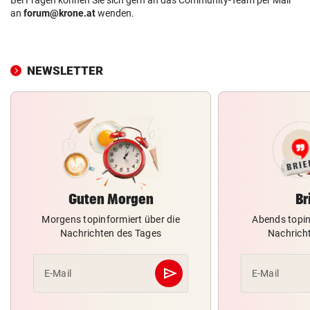
an
forum@krone.at
wenden.
NEWSLETTER
Guten Morgen
Br
Morgens topinformiert über die
Abends topin
Nachrichten des Tages
Nachrich
send
E-Mail
E-Mail
Abschicken