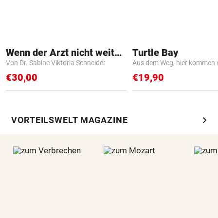
Wenn der Arzt nicht weiter weiß
Turtle Bay
Von Dr. Sabine Viktoria Schneider
Aus dem Weg, hier kommen w
€30,00
€19,90
chevron_right
VORTEILSWELT MAGAZINE