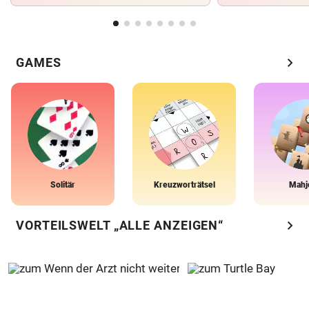
chevron_right
GAMES
Solitär
Kreuzworträtsel
Mahj
chevron_right
VORTEILSWELT „ALLE ANZEIGEN“