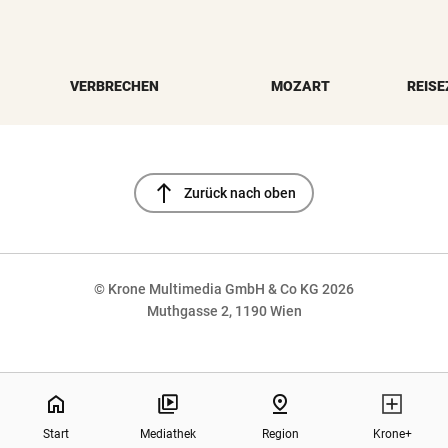
VERBRECHEN
MOZART
REISE
north
Zurück nach oben
© Krone Multimedia GmbH & Co KG 2026
Muthgasse 2, 1190 Wien
NaN%
home
pin_drop
Start
Mediathek
Region
Krone+