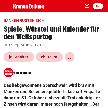
menu
account_circle
Navigation
Anmelden
Abo
close
Schließen
ein-/ausklappen
BANKEN RÜSTEN SICH
Abonnieren
Spiele, Würstel und Kalender für
den Weltspartag
account_circle
arrow_right
Anmelden
Salzburg
24.10.2019 15:00
pin_drop
arrow_right
Bundesland auswäh
Wien
play_arrow
Anhören
Teilen
bookmark
Merkliste
Von
krone.at
Suchbegriff
search
Das liebgewonnene Sparschwein wird brav mit
eingeben
Münzen und Scheinen gefüttert, das hart Ersparte
dann am 31. Oktober einbezahlt: Trotz niedrigster
Zinsen wird daran immer noch festgehalten. „Der