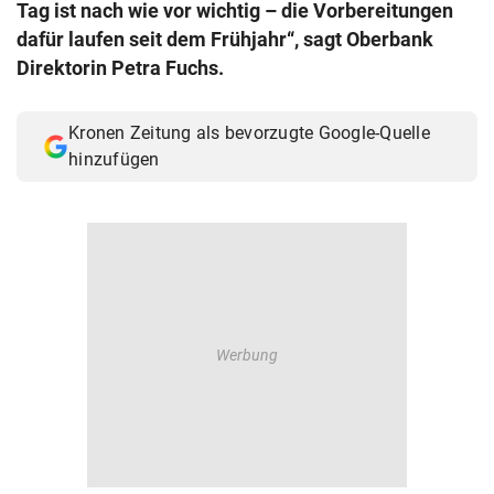
Tag ist nach wie vor wichtig – die Vorbereitungen
© Krone Multimedia GmbH & Co KG 2026
dafür laufen seit dem Frühjahr“, sagt Oberbank
Muthgasse 2, 1190 Wien
Direktorin Petra Fuchs.
Kronen Zeitung als bevorzugte Google-Quelle
hinzufügen