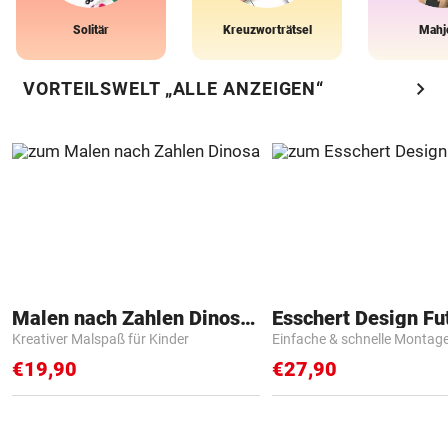
Solitär
Kreuzworträtsel
Mahj
chevron_right
VORTEILSWELT „ALLE ANZEIGEN“
Malen nach Zahlen Dinosaurier
Kreativer Malspaß für Kinder
Einfache & schnelle Montag
€19,90
€27,90