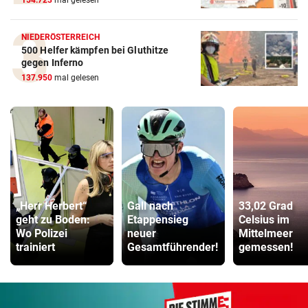
154.723
mal gelesen
NIEDERÖSTERREICH
500 Helfer kämpfen bei Gluthitze
gegen Inferno
137.950
mal gelesen
„Herr Herbert“
Gall nach
33,02 Grad
geht zu Boden:
Etappensieg
Celsius im
Wo Polizei
neuer
Mittelmeer
trainiert
Gesamtführender!
gemessen!