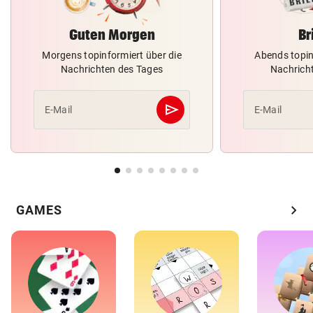
Guten Morgen
Br
Morgens topinformiert über die
Abends topin
Nachrichten des Tages
Nachrich
send
E-Mail
E-Mail
Abschicken
chevron_right
GAMES