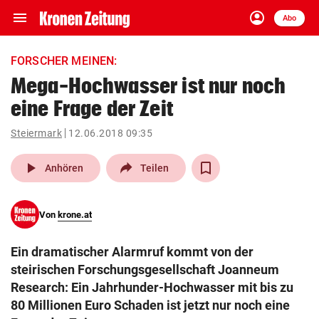
menu
account_circle
Navigation
Anmelden
Abo
close
Schließen
ein-/ausklappen
FORSCHER MEINEN:
Abonnieren
Mega-Hochwasser ist nur noch
eine Frage der Zeit
account_circle
arrow_right
Anmelden
Steiermark
12.06.2018 09:35
pin_drop
arrow_right
Bundesland auswäh
Wien
play_arrow
Anhören
Teilen
bookmark
Merkliste
Von
krone.at
Suchbegriff
search
Ein dramatischer Alarmruf kommt von der
eingeben
steirischen Forschungsgesellschaft Joanneum
Research: Ein Jahrhunder-Hochwasser mit bis zu
80 Millionen Euro Schaden ist jetzt nur noch eine