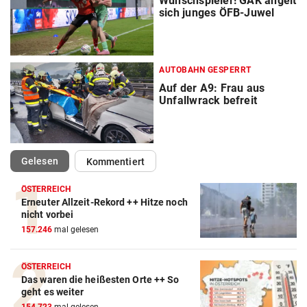
Wunschspieler! GAK angelt
sich junges ÖFB-Juwel
AUTOBAHN GESPERRT
Auf der A9: Frau aus
Unfallwrack befreit
(ausgewählt)
Gelesen
Kommentiert
ÖSTERREICH
Erneuter Allzeit-Rekord ++ Hitze noch
nicht vorbei
157.246
mal gelesen
ÖSTERREICH
Das waren die heißesten Orte ++ So
geht es weiter