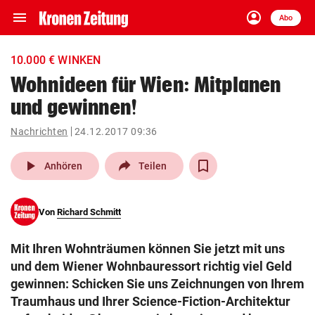
menu
account_circle
Navigation
Anmelden
Abo
close
Schließen
ein-/ausklappen
10.000 € WINKEN
Abonnieren
Wohnideen für Wien: Mitplanen
und gewinnen!
account_circle
arrow_right
Anmelden
Nachrichten
24.12.2017 09:36
pin_drop
arrow_right
Bundesland auswäh
Wien
play_arrow
Anhören
Teilen
bookmark
Merkliste
Von
Richard Schmitt
Suchbegriff
search
Mit Ihren Wohnträumen können Sie jetzt mit uns
eingeben
und dem Wiener Wohnbauressort richtig viel Geld
gewinnen: Schicken Sie uns Zeichnungen von Ihrem
Traumhaus und Ihrer Science-Fiction-Architektur