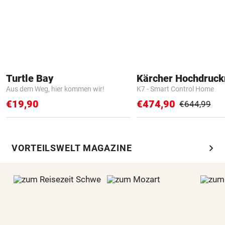
Turtle Bay
Kärcher Hochdruck
Aus dem Weg, hier kommen wir!
K7 - Smart Control Home
€19,90
€474,90
€644,99
chevron_right
VORTEILSWELT MAGAZINE