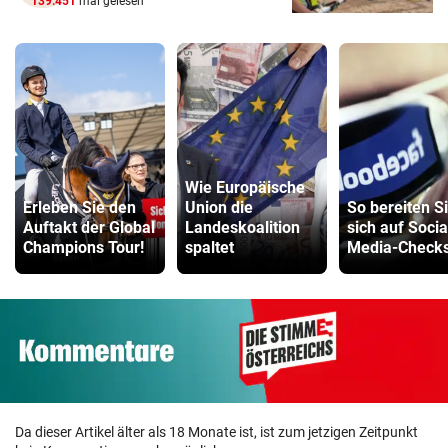
139.451
mal gelesen
Wie Europäische
Erleben Sie den
Union die
So bereiten S
Auftakt der Global
Landeskoalition
sich auf Socia
Champions Tour!
spaltet
Media-Checks
Da dieser Artikel älter als 18 Monate ist, ist zum jetzigen Zeitpunkt