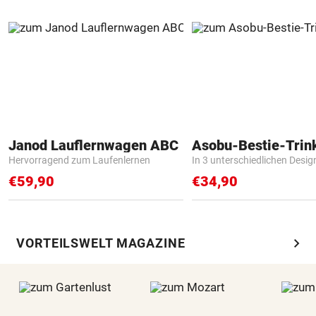
Janod Lauflernwagen ABC
Asobu-Bestie-Trin
Hervorragend zum Laufenlernen
In 3 unterschiedlichen Desig
€59,90
€34,90
chevron_right
VORTEILSWELT MAGAZINE