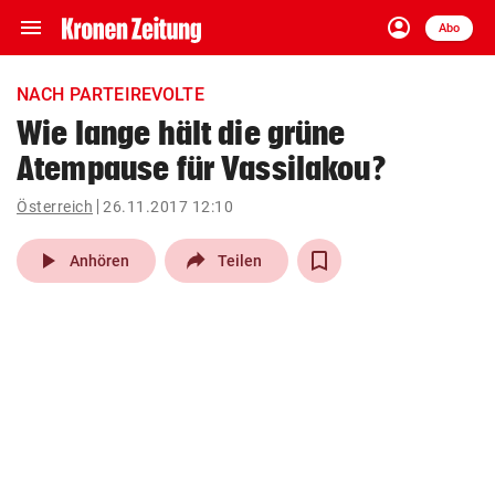
menu
account_circle
Navigation
Anmelden
Abo
close
Schließen
ein-/ausklappen
NACH PARTEIREVOLTE
Abonnieren
Wie lange hält die grüne
Atempause für Vassilakou?
account_circle
arrow_right
Anmelden
Österreich
26.11.2017 12:10
pin_drop
arrow_right
Bundesland auswäh
Wien
play_arrow
Anhören
Teilen
bookmark
Merkliste
Suchbegriff
search
eingeben