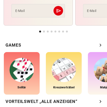
send
E-Mail
E-Mail
Abschicken
chevron_right
GAMES
Solitär
Kreuzworträtsel
Mahj
chevron_right
VORTEILSWELT „ALLE ANZEIGEN“