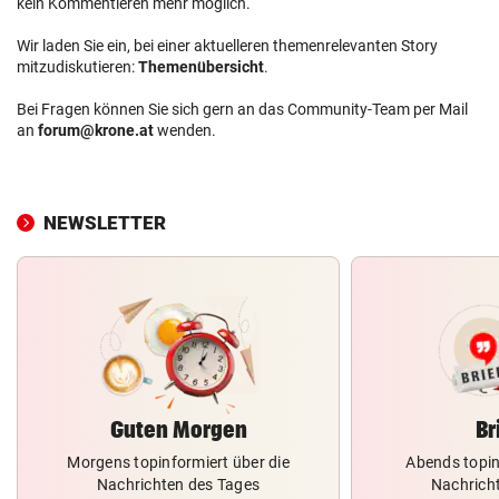
kein Kommentieren mehr möglich.
Wir laden Sie ein, bei einer aktuelleren themenrelevanten Story
mitzudiskutieren:
Themenübersicht
.
Bei Fragen können Sie sich gern an das Community-Team per Mail
an
forum@krone.at
wenden.
NEWSLETTER
Guten Morgen
Br
Morgens topinformiert über die
Abends topin
Nachrichten des Tages
Nachrich